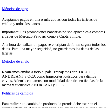
Métodos de pago
Aceptamos pagos en una o más cuotas con todas las tarjetas de
crédito y todos los bancos.
Importante: Las promociones bancarias no son aplicables a compras
a través de Mercado Pago así como a Cuota Simple.
A la hora de realizar un pago, se encriptan de forma segura todos los
datos. Para una mayor seguridad, no guardamos los datos de las
tarjetas.
Métodos de envío
Realizamos envíos a todo el país. Trabajamos con TREGGO,
ANDREANI y OCA como transportes logísticos para dichos
envíos. Además contamos con modalidad de retiro en tiendas de la
marca y sucursales ANDREANI y OCA.
Políticas de cambios
Para realizar un cambio de producto, la prenda debe estar en el