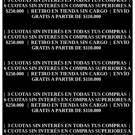
| 3 CUOTAS SIN INTERÉS EN TODAS TUS COMPRAS |
6 CUOTAS SIN INTERÉS EN COMPRAS SUPERIORES A
$250.000 | RETIRO EN TIENDA SIN CARGO | ENVÍO
GRATIS A PARTIR DE $110.000
| 3 CUOTAS SIN INTERÉS EN TODAS TUS COMPRAS |
6 CUOTAS SIN INTERÉS EN COMPRAS SUPERIORES A
$250.000 | RETIRO EN TIENDA SIN CARGO | ENVÍO
GRATIS A PARTIR DE $110.000
| 3 CUOTAS SIN INTERÉS EN TODAS TUS COMPRAS |
6 CUOTAS SIN INTERÉS EN COMPRAS SUPERIORES A
$250.000 | RETIRO EN TIENDA SIN CARGO | ENVÍO
GRATIS A PARTIR DE $110.000
| 3 CUOTAS SIN INTERÉS EN TODAS TUS COMPRAS |
6 CUOTAS SIN INTERÉS EN COMPRAS SUPERIORES A
$250.000 | RETIRO EN TIENDA SIN CARGO | ENVÍO
GRATIS A PARTIR DE $110.000
| 3 CUOTAS SIN INTERÉS EN TODAS TUS COMPRAS |
6 CUOTAS SIN INTERÉS EN COMPRAS SUPERIORES A