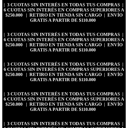
| 3 CUOTAS SIN INTERÉS EN TODAS TUS COMPRAS |
6 CUOTAS SIN INTERÉS EN COMPRAS SUPERIORES A
$250.000 | RETIRO EN TIENDA SIN CARGO | ENVÍO
GRATIS A PARTIR DE $110.000
| 3 CUOTAS SIN INTERÉS EN TODAS TUS COMPRAS |
6 CUOTAS SIN INTERÉS EN COMPRAS SUPERIORES A
$250.000 | RETIRO EN TIENDA SIN CARGO | ENVÍO
GRATIS A PARTIR DE $110.000
| 3 CUOTAS SIN INTERÉS EN TODAS TUS COMPRAS |
6 CUOTAS SIN INTERÉS EN COMPRAS SUPERIORES A
$250.000 | RETIRO EN TIENDA SIN CARGO | ENVÍO
GRATIS A PARTIR DE $110.000
| 3 CUOTAS SIN INTERÉS EN TODAS TUS COMPRAS |
6 CUOTAS SIN INTERÉS EN COMPRAS SUPERIORES A
$250.000 | RETIRO EN TIENDA SIN CARGO | ENVÍO
GRATIS A PARTIR DE $110.000
| 3 CUOTAS SIN INTERÉS EN TODAS TUS COMPRAS |