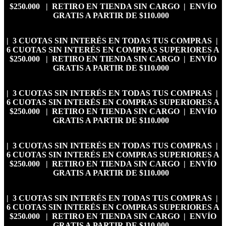
$250.000 | RETIRO EN TIENDA SIN CARGO | ENVÍO
GRATIS A PARTIR DE $110.000
| 3 CUOTAS SIN INTERÉS EN TODAS TUS COMPRAS |
6 CUOTAS SIN INTERÉS EN COMPRAS SUPERIORES A
$250.000 | RETIRO EN TIENDA SIN CARGO | ENVÍO
GRATIS A PARTIR DE $110.000
| 3 CUOTAS SIN INTERÉS EN TODAS TUS COMPRAS |
6 CUOTAS SIN INTERÉS EN COMPRAS SUPERIORES A
$250.000 | RETIRO EN TIENDA SIN CARGO | ENVÍO
GRATIS A PARTIR DE $110.000
| 3 CUOTAS SIN INTERÉS EN TODAS TUS COMPRAS |
6 CUOTAS SIN INTERÉS EN COMPRAS SUPERIORES A
$250.000 | RETIRO EN TIENDA SIN CARGO | ENVÍO
GRATIS A PARTIR DE $110.000
| 3 CUOTAS SIN INTERÉS EN TODAS TUS COMPRAS |
6 CUOTAS SIN INTERÉS EN COMPRAS SUPERIORES A
$250.000 | RETIRO EN TIENDA SIN CARGO | ENVÍO
GRATIS A PARTIR DE $110.000