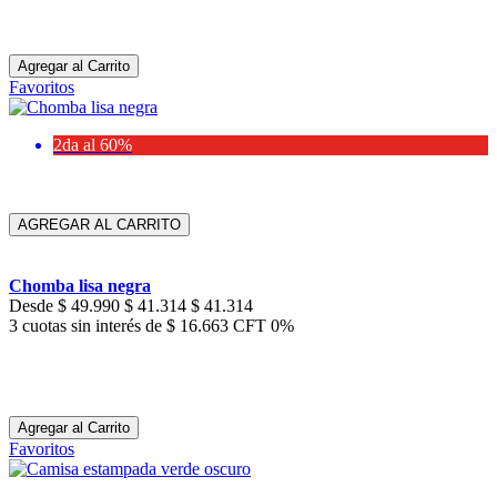
Azul Marino
Negro
Gris Melange
Agregar al Carrito
Favoritos
2da al 60%
AGREGAR AL CARRITO
Verde Malva
Chomba lisa negra
Desde
$ 49.990
$ 41.314
$ 41.314
3 cuotas sin interés de
$ 16.663
CFT 0%
Verde Malva
Verde Malva
Agregar al Carrito
Favoritos