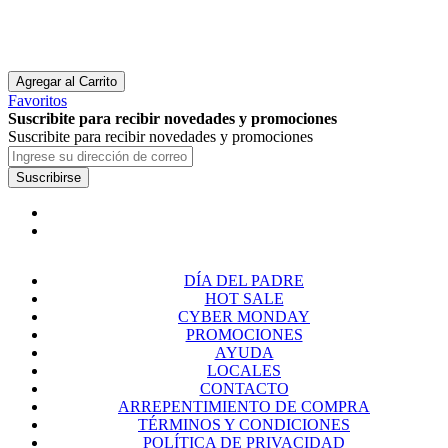
Negro
Azul Marino
Negro
Agregar al Carrito
Favoritos
Suscribite para recibir novedades y promociones
Suscribite para recibir novedades y promociones
Suscribirse
DÍA DEL PADRE
HOT SALE
CYBER MONDAY
PROMOCIONES
AYUDA
LOCALES
CONTACTO
ARREPENTIMIENTO DE COMPRA
TÉRMINOS Y CONDICIONES
POLÍTICA DE PRIVACIDAD