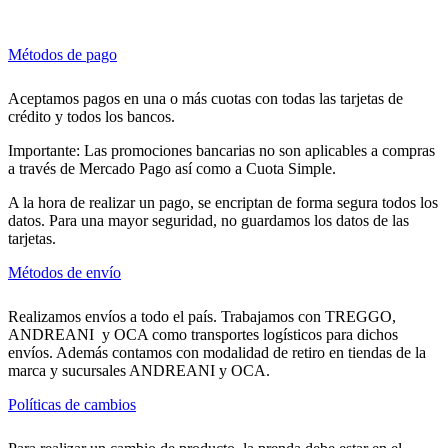
Métodos de pago
Aceptamos pagos en una o más cuotas con todas las tarjetas de
crédito y todos los bancos.
Importante: Las promociones bancarias no son aplicables a compras
a través de Mercado Pago así como a Cuota Simple.
A la hora de realizar un pago, se encriptan de forma segura todos los
datos. Para una mayor seguridad, no guardamos los datos de las
tarjetas.
Métodos de envío
Realizamos envíos a todo el país. Trabajamos con TREGGO,
ANDREANI y OCA como transportes logísticos para dichos
envíos. Además contamos con modalidad de retiro en tiendas de la
marca y sucursales ANDREANI y OCA.
Políticas de cambios