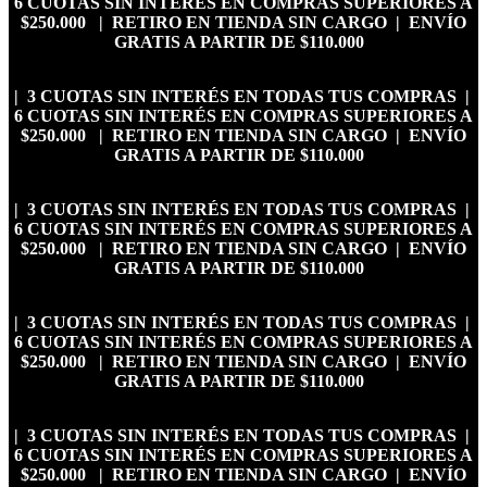
6 CUOTAS SIN INTERÉS EN COMPRAS SUPERIORES A
$250.000 | RETIRO EN TIENDA SIN CARGO | ENVÍO
GRATIS A PARTIR DE $110.000
| 3 CUOTAS SIN INTERÉS EN TODAS TUS COMPRAS |
6 CUOTAS SIN INTERÉS EN COMPRAS SUPERIORES A
$250.000 | RETIRO EN TIENDA SIN CARGO | ENVÍO
GRATIS A PARTIR DE $110.000
| 3 CUOTAS SIN INTERÉS EN TODAS TUS COMPRAS |
6 CUOTAS SIN INTERÉS EN COMPRAS SUPERIORES A
$250.000 | RETIRO EN TIENDA SIN CARGO | ENVÍO
GRATIS A PARTIR DE $110.000
| 3 CUOTAS SIN INTERÉS EN TODAS TUS COMPRAS |
6 CUOTAS SIN INTERÉS EN COMPRAS SUPERIORES A
$250.000 | RETIRO EN TIENDA SIN CARGO | ENVÍO
GRATIS A PARTIR DE $110.000
| 3 CUOTAS SIN INTERÉS EN TODAS TUS COMPRAS |
6 CUOTAS SIN INTERÉS EN COMPRAS SUPERIORES A
$250.000 | RETIRO EN TIENDA SIN CARGO | ENVÍO