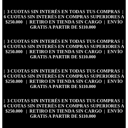
| 3 CUOTAS SIN INTERÉS EN TODAS TUS COMPRAS |
6 CUOTAS SIN INTERÉS EN COMPRAS SUPERIORES A
$250.000 | RETIRO EN TIENDA SIN CARGO | ENVÍO
GRATIS A PARTIR DE $110.000
| 3 CUOTAS SIN INTERÉS EN TODAS TUS COMPRAS |
6 CUOTAS SIN INTERÉS EN COMPRAS SUPERIORES A
$250.000 | RETIRO EN TIENDA SIN CARGO | ENVÍO
GRATIS A PARTIR DE $110.000
| 3 CUOTAS SIN INTERÉS EN TODAS TUS COMPRAS |
6 CUOTAS SIN INTERÉS EN COMPRAS SUPERIORES A
$250.000 | RETIRO EN TIENDA SIN CARGO | ENVÍO
GRATIS A PARTIR DE $110.000
| 3 CUOTAS SIN INTERÉS EN TODAS TUS COMPRAS |
6 CUOTAS SIN INTERÉS EN COMPRAS SUPERIORES A
$250.000 | RETIRO EN TIENDA SIN CARGO | ENVÍO
GRATIS A PARTIR DE $110.000