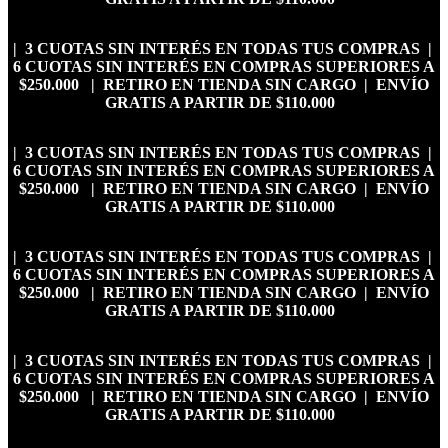
| 3 CUOTAS SIN INTERÉS EN TODAS TUS COMPRAS |
6 CUOTAS SIN INTERÉS EN COMPRAS SUPERIORES A
$250.000 | RETIRO EN TIENDA SIN CARGO | ENVÍO
GRATIS A PARTIR DE $110.000
| 3 CUOTAS SIN INTERÉS EN TODAS TUS COMPRAS |
6 CUOTAS SIN INTERÉS EN COMPRAS SUPERIORES A
$250.000 | RETIRO EN TIENDA SIN CARGO | ENVÍO
GRATIS A PARTIR DE $110.000
| 3 CUOTAS SIN INTERÉS EN TODAS TUS COMPRAS |
6 CUOTAS SIN INTERÉS EN COMPRAS SUPERIORES A
$250.000 | RETIRO EN TIENDA SIN CARGO | ENVÍO
GRATIS A PARTIR DE $110.000
| 3 CUOTAS SIN INTERÉS EN TODAS TUS COMPRAS |
6 CUOTAS SIN INTERÉS EN COMPRAS SUPERIORES A
$250.000 | RETIRO EN TIENDA SIN CARGO | ENVÍO
GRATIS A PARTIR DE $110.000