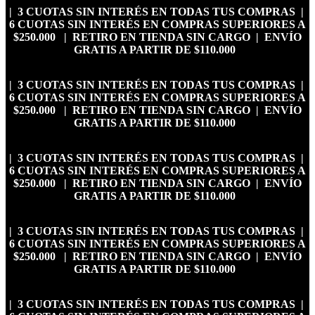
| 3 CUOTAS SIN INTERÉS EN TODAS TUS COMPRAS |
6 CUOTAS SIN INTERÉS EN COMPRAS SUPERIORES A
$250.000 | RETIRO EN TIENDA SIN CARGO | ENVÍO
GRATIS A PARTIR DE $110.000
| 3 CUOTAS SIN INTERÉS EN TODAS TUS COMPRAS |
6 CUOTAS SIN INTERÉS EN COMPRAS SUPERIORES A
$250.000 | RETIRO EN TIENDA SIN CARGO | ENVÍO
GRATIS A PARTIR DE $110.000
| 3 CUOTAS SIN INTERÉS EN TODAS TUS COMPRAS |
6 CUOTAS SIN INTERÉS EN COMPRAS SUPERIORES A
$250.000 | RETIRO EN TIENDA SIN CARGO | ENVÍO
GRATIS A PARTIR DE $110.000
| 3 CUOTAS SIN INTERÉS EN TODAS TUS COMPRAS |
6 CUOTAS SIN INTERÉS EN COMPRAS SUPERIORES A
$250.000 | RETIRO EN TIENDA SIN CARGO | ENVÍO
GRATIS A PARTIR DE $110.000
| 3 CUOTAS SIN INTERÉS EN TODAS TUS COMPRAS |