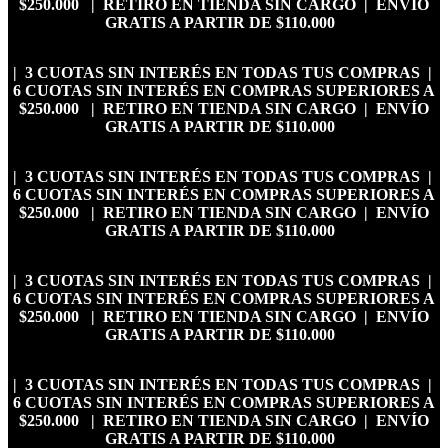
$250.000 | RETIRO EN TIENDA SIN CARGO | ENVÍO
GRATIS A PARTIR DE $110.000
| 3 CUOTAS SIN INTERÉS EN TODAS TUS COMPRAS |
6 CUOTAS SIN INTERÉS EN COMPRAS SUPERIORES A
$250.000 | RETIRO EN TIENDA SIN CARGO | ENVÍO
GRATIS A PARTIR DE $110.000
| 3 CUOTAS SIN INTERÉS EN TODAS TUS COMPRAS |
6 CUOTAS SIN INTERÉS EN COMPRAS SUPERIORES A
$250.000 | RETIRO EN TIENDA SIN CARGO | ENVÍO
GRATIS A PARTIR DE $110.000
| 3 CUOTAS SIN INTERÉS EN TODAS TUS COMPRAS |
6 CUOTAS SIN INTERÉS EN COMPRAS SUPERIORES A
$250.000 | RETIRO EN TIENDA SIN CARGO | ENVÍO
GRATIS A PARTIR DE $110.000
| 3 CUOTAS SIN INTERÉS EN TODAS TUS COMPRAS |
6 CUOTAS SIN INTERÉS EN COMPRAS SUPERIORES A
$250.000 | RETIRO EN TIENDA SIN CARGO | ENVÍO
GRATIS A PARTIR DE $110.000