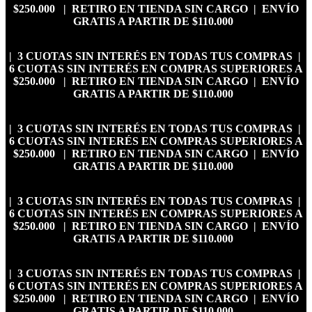
$250.000 | RETIRO EN TIENDA SIN CARGO | ENVÍO
GRATIS A PARTIR DE $110.000
| 3 CUOTAS SIN INTERÉS EN TODAS TUS COMPRAS |
6 CUOTAS SIN INTERÉS EN COMPRAS SUPERIORES A
$250.000 | RETIRO EN TIENDA SIN CARGO | ENVÍO
GRATIS A PARTIR DE $110.000
| 3 CUOTAS SIN INTERÉS EN TODAS TUS COMPRAS |
6 CUOTAS SIN INTERÉS EN COMPRAS SUPERIORES A
$250.000 | RETIRO EN TIENDA SIN CARGO | ENVÍO
GRATIS A PARTIR DE $110.000
| 3 CUOTAS SIN INTERÉS EN TODAS TUS COMPRAS |
6 CUOTAS SIN INTERÉS EN COMPRAS SUPERIORES A
$250.000 | RETIRO EN TIENDA SIN CARGO | ENVÍO
GRATIS A PARTIR DE $110.000
| 3 CUOTAS SIN INTERÉS EN TODAS TUS COMPRAS |
6 CUOTAS SIN INTERÉS EN COMPRAS SUPERIORES A
$250.000 | RETIRO EN TIENDA SIN CARGO | ENVÍO
GRATIS A PARTIR DE $110.000