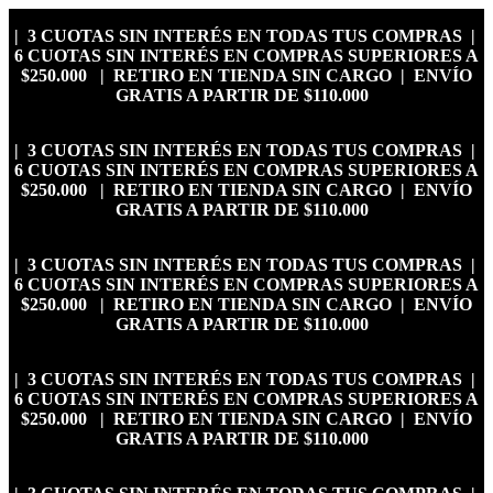
| 3 CUOTAS SIN INTERÉS EN TODAS TUS COMPRAS |
6 CUOTAS SIN INTERÉS EN COMPRAS SUPERIORES A
$250.000 | RETIRO EN TIENDA SIN CARGO | ENVÍO
GRATIS A PARTIR DE $110.000
| 3 CUOTAS SIN INTERÉS EN TODAS TUS COMPRAS |
6 CUOTAS SIN INTERÉS EN COMPRAS SUPERIORES A
$250.000 | RETIRO EN TIENDA SIN CARGO | ENVÍO
GRATIS A PARTIR DE $110.000
| 3 CUOTAS SIN INTERÉS EN TODAS TUS COMPRAS |
6 CUOTAS SIN INTERÉS EN COMPRAS SUPERIORES A
$250.000 | RETIRO EN TIENDA SIN CARGO | ENVÍO
GRATIS A PARTIR DE $110.000
| 3 CUOTAS SIN INTERÉS EN TODAS TUS COMPRAS |
6 CUOTAS SIN INTERÉS EN COMPRAS SUPERIORES A
$250.000 | RETIRO EN TIENDA SIN CARGO | ENVÍO
GRATIS A PARTIR DE $110.000