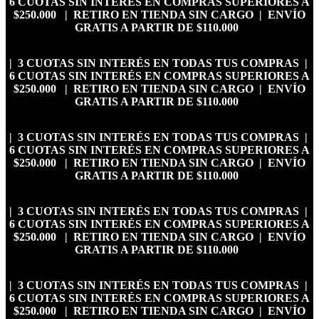
6 CUOTAS SIN INTERÉS EN COMPRAS SUPERIORES A
$250.000 | RETIRO EN TIENDA SIN CARGO | ENVÍO
GRATIS A PARTIR DE $110.000
| 3 CUOTAS SIN INTERÉS EN TODAS TUS COMPRAS |
6 CUOTAS SIN INTERÉS EN COMPRAS SUPERIORES A
$250.000 | RETIRO EN TIENDA SIN CARGO | ENVÍO
GRATIS A PARTIR DE $110.000
| 3 CUOTAS SIN INTERÉS EN TODAS TUS COMPRAS |
6 CUOTAS SIN INTERÉS EN COMPRAS SUPERIORES A
$250.000 | RETIRO EN TIENDA SIN CARGO | ENVÍO
GRATIS A PARTIR DE $110.000
| 3 CUOTAS SIN INTERÉS EN TODAS TUS COMPRAS |
6 CUOTAS SIN INTERÉS EN COMPRAS SUPERIORES A
$250.000 | RETIRO EN TIENDA SIN CARGO | ENVÍO
GRATIS A PARTIR DE $110.000
| 3 CUOTAS SIN INTERÉS EN TODAS TUS COMPRAS |
6 CUOTAS SIN INTERÉS EN COMPRAS SUPERIORES A
$250.000 | RETIRO EN TIENDA SIN CARGO | ENVÍO