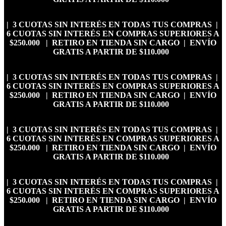
| 3 CUOTAS SIN INTERÉS EN TODAS TUS COMPRAS |
6 CUOTAS SIN INTERÉS EN COMPRAS SUPERIORES A
$250.000 | RETIRO EN TIENDA SIN CARGO | ENVÍO
GRATIS A PARTIR DE $110.000
| 3 CUOTAS SIN INTERÉS EN TODAS TUS COMPRAS |
6 CUOTAS SIN INTERÉS EN COMPRAS SUPERIORES A
$250.000 | RETIRO EN TIENDA SIN CARGO | ENVÍO
GRATIS A PARTIR DE $110.000
| 3 CUOTAS SIN INTERÉS EN TODAS TUS COMPRAS |
6 CUOTAS SIN INTERÉS EN COMPRAS SUPERIORES A
$250.000 | RETIRO EN TIENDA SIN CARGO | ENVÍO
GRATIS A PARTIR DE $110.000
| 3 CUOTAS SIN INTERÉS EN TODAS TUS COMPRAS |
6 CUOTAS SIN INTERÉS EN COMPRAS SUPERIORES A
$250.000 | RETIRO EN TIENDA SIN CARGO | ENVÍO
GRATIS A PARTIR DE $110.000