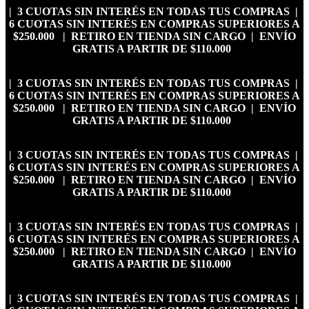
| 3 CUOTAS SIN INTERÉS EN TODAS TUS COMPRAS |
6 CUOTAS SIN INTERÉS EN COMPRAS SUPERIORES A
$250.000 | RETIRO EN TIENDA SIN CARGO | ENVÍO
GRATIS A PARTIR DE $110.000
| 3 CUOTAS SIN INTERÉS EN TODAS TUS COMPRAS |
6 CUOTAS SIN INTERÉS EN COMPRAS SUPERIORES A
$250.000 | RETIRO EN TIENDA SIN CARGO | ENVÍO
GRATIS A PARTIR DE $110.000
| 3 CUOTAS SIN INTERÉS EN TODAS TUS COMPRAS |
6 CUOTAS SIN INTERÉS EN COMPRAS SUPERIORES A
$250.000 | RETIRO EN TIENDA SIN CARGO | ENVÍO
GRATIS A PARTIR DE $110.000
| 3 CUOTAS SIN INTERÉS EN TODAS TUS COMPRAS |
6 CUOTAS SIN INTERÉS EN COMPRAS SUPERIORES A
$250.000 | RETIRO EN TIENDA SIN CARGO | ENVÍO
GRATIS A PARTIR DE $110.000
| 3 CUOTAS SIN INTERÉS EN TODAS TUS COMPRAS |