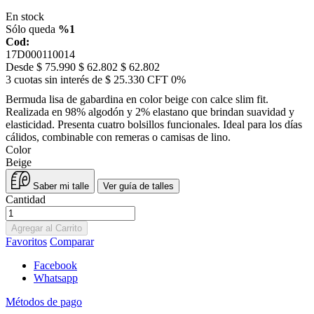
En stock
Sólo queda
%1
Cod:
17D000110014
Desde
$ 75.990
$ 62.802
$ 62.802
3 cuotas sin interés de
$ 25.330
CFT 0%
Bermuda lisa de gabardina en color beige con calce slim fit.
Realizada en 98% algodón y 2% elastano que brindan suavidad y
elasticidad. Presenta cuatro bolsillos funcionales. Ideal para los días
cálidos, combinable con remeras o camisas de lino.
Color
Beige
Saber mi talle
Ver guía de talles
Cantidad
Agregar al Carrito
Favoritos
Comparar
Facebook
Whatsapp
Métodos de pago