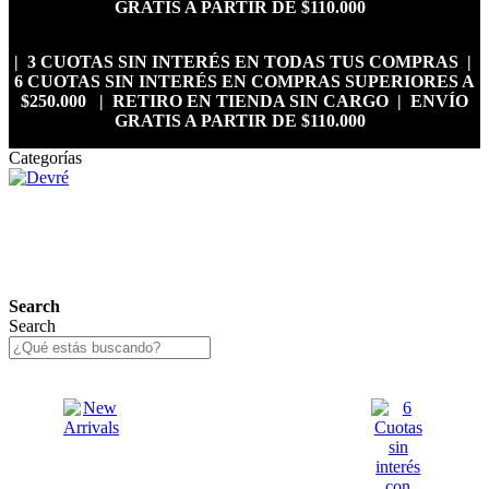
GRATIS A PARTIR DE $110.000
| 3 CUOTAS SIN INTERÉS EN TODAS TUS COMPRAS |
6 CUOTAS SIN INTERÉS EN COMPRAS SUPERIORES A
$250.000 | RETIRO EN TIENDA SIN CARGO | ENVÍO
GRATIS A PARTIR DE $110.000
Categorías
Search
Search