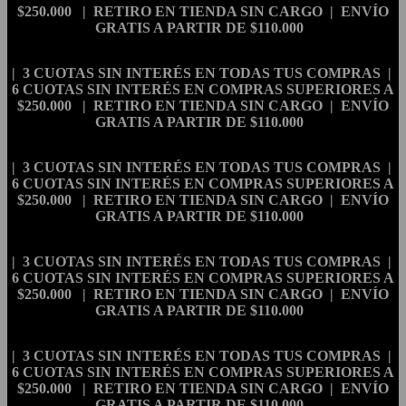
$250.000 | RETIRO EN TIENDA SIN CARGO | ENVÍO
GRATIS A PARTIR DE $110.000
| 3 CUOTAS SIN INTERÉS EN TODAS TUS COMPRAS |
6 CUOTAS SIN INTERÉS EN COMPRAS SUPERIORES A
$250.000 | RETIRO EN TIENDA SIN CARGO | ENVÍO
GRATIS A PARTIR DE $110.000
| 3 CUOTAS SIN INTERÉS EN TODAS TUS COMPRAS |
6 CUOTAS SIN INTERÉS EN COMPRAS SUPERIORES A
$250.000 | RETIRO EN TIENDA SIN CARGO | ENVÍO
GRATIS A PARTIR DE $110.000
| 3 CUOTAS SIN INTERÉS EN TODAS TUS COMPRAS |
6 CUOTAS SIN INTERÉS EN COMPRAS SUPERIORES A
$250.000 | RETIRO EN TIENDA SIN CARGO | ENVÍO
GRATIS A PARTIR DE $110.000
| 3 CUOTAS SIN INTERÉS EN TODAS TUS COMPRAS |
6 CUOTAS SIN INTERÉS EN COMPRAS SUPERIORES A
$250.000 | RETIRO EN TIENDA SIN CARGO | ENVÍO
GRATIS A PARTIR DE $110.000