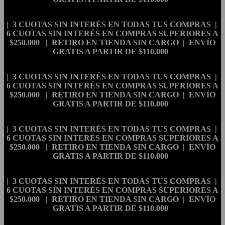
| 3 CUOTAS SIN INTERÉS EN TODAS TUS COMPRAS |
6 CUOTAS SIN INTERÉS EN COMPRAS SUPERIORES A
$250.000 | RETIRO EN TIENDA SIN CARGO | ENVÍO
GRATIS A PARTIR DE $110.000
| 3 CUOTAS SIN INTERÉS EN TODAS TUS COMPRAS |
6 CUOTAS SIN INTERÉS EN COMPRAS SUPERIORES A
$250.000 | RETIRO EN TIENDA SIN CARGO | ENVÍO
GRATIS A PARTIR DE $110.000
| 3 CUOTAS SIN INTERÉS EN TODAS TUS COMPRAS |
6 CUOTAS SIN INTERÉS EN COMPRAS SUPERIORES A
$250.000 | RETIRO EN TIENDA SIN CARGO | ENVÍO
GRATIS A PARTIR DE $110.000
| 3 CUOTAS SIN INTERÉS EN TODAS TUS COMPRAS |
6 CUOTAS SIN INTERÉS EN COMPRAS SUPERIORES A
$250.000 | RETIRO EN TIENDA SIN CARGO | ENVÍO
GRATIS A PARTIR DE $110.000