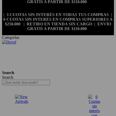
GRATIS A PARTIR DE $110.000
| 3 CUOTAS SIN INTERÉS EN TODAS TUS COMPRAS |
6 CUOTAS SIN INTERÉS EN COMPRAS SUPERIORES A
$250.000 | RETIRO EN TIENDA SIN CARGO | ENVÍO
GRATIS A PARTIR DE $110.000
Categorías
Search
Search