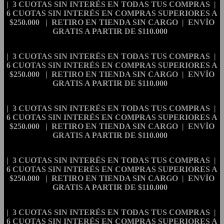
| 3 CUOTAS SIN INTERÉS EN TODAS TUS COMPRAS |
6 CUOTAS SIN INTERÉS EN COMPRAS SUPERIORES A
$250.000 | RETIRO EN TIENDA SIN CARGO | ENVÍO
GRATIS A PARTIR DE $110.000
| 3 CUOTAS SIN INTERÉS EN TODAS TUS COMPRAS |
6 CUOTAS SIN INTERÉS EN COMPRAS SUPERIORES A
$250.000 | RETIRO EN TIENDA SIN CARGO | ENVÍO
GRATIS A PARTIR DE $110.000
| 3 CUOTAS SIN INTERÉS EN TODAS TUS COMPRAS |
6 CUOTAS SIN INTERÉS EN COMPRAS SUPERIORES A
$250.000 | RETIRO EN TIENDA SIN CARGO | ENVÍO
GRATIS A PARTIR DE $110.000
| 3 CUOTAS SIN INTERÉS EN TODAS TUS COMPRAS |
6 CUOTAS SIN INTERÉS EN COMPRAS SUPERIORES A
$250.000 | RETIRO EN TIENDA SIN CARGO | ENVÍO
GRATIS A PARTIR DE $110.000
| 3 CUOTAS SIN INTERÉS EN TODAS TUS COMPRAS |
6 CUOTAS SIN INTERÉS EN COMPRAS SUPERIORES A