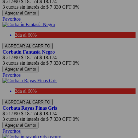
$ 21.990
$ 18.174
$ 18.174
3 cuotas sin interés de
$ 7.330
CFT 0%
Agregar al Carrito
Favoritos
2da al 60%
AGREGAR AL CARRITO
Corbatín Fantasía Negro
$ 21.990
$ 18.174
$ 18.174
3 cuotas sin interés de
$ 7.330
CFT 0%
Agregar al Carrito
Favoritos
2da al 60%
AGREGAR AL CARRITO
Corbata Rayas Finas Gris
$ 21.990
$ 18.174
$ 18.174
3 cuotas sin interés de
$ 7.330
CFT 0%
Agregar al Carrito
Favoritos