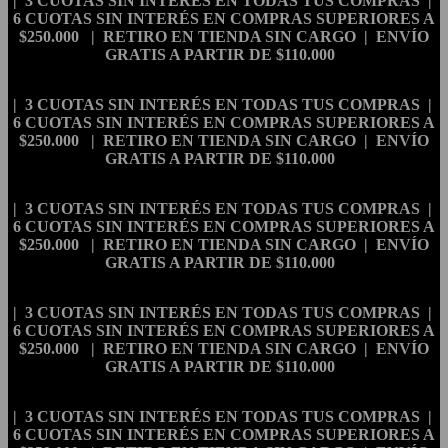
| 3 CUOTAS SIN INTERÉS EN TODAS TUS COMPRAS |
6 CUOTAS SIN INTERÉS EN COMPRAS SUPERIORES A
$250.000 | RETIRO EN TIENDA SIN CARGO | ENVÍO
GRATIS A PARTIR DE $110.000
| 3 CUOTAS SIN INTERÉS EN TODAS TUS COMPRAS |
6 CUOTAS SIN INTERÉS EN COMPRAS SUPERIORES A
$250.000 | RETIRO EN TIENDA SIN CARGO | ENVÍO
GRATIS A PARTIR DE $110.000
| 3 CUOTAS SIN INTERÉS EN TODAS TUS COMPRAS |
6 CUOTAS SIN INTERÉS EN COMPRAS SUPERIORES A
$250.000 | RETIRO EN TIENDA SIN CARGO | ENVÍO
GRATIS A PARTIR DE $110.000
| 3 CUOTAS SIN INTERÉS EN TODAS TUS COMPRAS |
6 CUOTAS SIN INTERÉS EN COMPRAS SUPERIORES A
$250.000 | RETIRO EN TIENDA SIN CARGO | ENVÍO
GRATIS A PARTIR DE $110.000
| 3 CUOTAS SIN INTERÉS EN TODAS TUS COMPRAS |
6 CUOTAS SIN INTERÉS EN COMPRAS SUPERIORES A