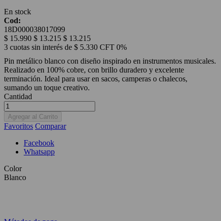
En stock
Cod:
18D000038017099
$ 15.990
$ 13.215
$ 13.215
3 cuotas sin interés de
$ 5.330
CFT 0%
Pin metálico blanco con diseño inspirado en instrumentos musicales.
Realizado en 100% cobre, con brillo duradero y excelente
terminación. Ideal para usar en sacos, camperas o chalecos,
sumando un toque creativo.
Cantidad
Agregar al Carrito
Favoritos
Comparar
Facebook
Whatsapp
Color
Blanco