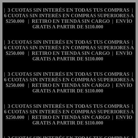
| 3 CUOTAS SIN INTERÉS EN TODAS TUS COMPRAS |
6 CUOTAS SIN INTERÉS EN COMPRAS SUPERIORES A
$250.000 | RETIRO EN TIENDA SIN CARGO | ENVÍO
GRATIS A PARTIR DE $110.000
| 3 CUOTAS SIN INTERÉS EN TODAS TUS COMPRAS |
6 CUOTAS SIN INTERÉS EN COMPRAS SUPERIORES A
$250.000 | RETIRO EN TIENDA SIN CARGO | ENVÍO
GRATIS A PARTIR DE $110.000
| 3 CUOTAS SIN INTERÉS EN TODAS TUS COMPRAS |
6 CUOTAS SIN INTERÉS EN COMPRAS SUPERIORES A
$250.000 | RETIRO EN TIENDA SIN CARGO | ENVÍO
GRATIS A PARTIR DE $110.000
| 3 CUOTAS SIN INTERÉS EN TODAS TUS COMPRAS |
6 CUOTAS SIN INTERÉS EN COMPRAS SUPERIORES A
$250.000 | RETIRO EN TIENDA SIN CARGO | ENVÍO
GRATIS A PARTIR DE $110.000