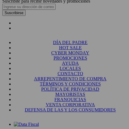
Suscribite para recibir novedades y promociones
Suscribirse
DÍA DEL PADRE
HOT SALE
CYBER MONDAY
PROMOCIONES
AYUDA
LOCALES
CONTACTO
ARREPENTIMIENTO DE COMPRA
TÉRMINOS Y CONDICIONES
POLÍTICA DE PRIVACIDAD
MAYORISTAS
FRANQUICIAS
VENTA CORPORATIVA
DEFENSA DE LAS Y LOS CONSUMIDORES