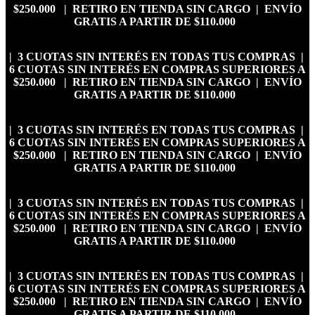
$250.000 | RETIRO EN TIENDA SIN CARGO | ENVÍO
GRATIS A PARTIR DE $110.000
| 3 CUOTAS SIN INTERÉS EN TODAS TUS COMPRAS |
6 CUOTAS SIN INTERÉS EN COMPRAS SUPERIORES A
$250.000 | RETIRO EN TIENDA SIN CARGO | ENVÍO
GRATIS A PARTIR DE $110.000
| 3 CUOTAS SIN INTERÉS EN TODAS TUS COMPRAS |
6 CUOTAS SIN INTERÉS EN COMPRAS SUPERIORES A
$250.000 | RETIRO EN TIENDA SIN CARGO | ENVÍO
GRATIS A PARTIR DE $110.000
| 3 CUOTAS SIN INTERÉS EN TODAS TUS COMPRAS |
6 CUOTAS SIN INTERÉS EN COMPRAS SUPERIORES A
$250.000 | RETIRO EN TIENDA SIN CARGO | ENVÍO
GRATIS A PARTIR DE $110.000
| 3 CUOTAS SIN INTERÉS EN TODAS TUS COMPRAS |
6 CUOTAS SIN INTERÉS EN COMPRAS SUPERIORES A
$250.000 | RETIRO EN TIENDA SIN CARGO | ENVÍO
GRATIS A PARTIR DE $110.000