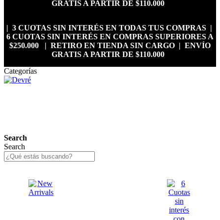
GRATIS A PARTIR DE $110.000
| 3 CUOTAS SIN INTERÉS EN TODAS TUS COMPRAS |
6 CUOTAS SIN INTERÉS EN COMPRAS SUPERIORES A
$250.000 | RETIRO EN TIENDA SIN CARGO | ENVÍO
GRATIS A PARTIR DE $110.000
Categorías
Search
Search