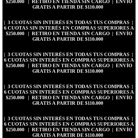
$250.000 | RETIRO EN TIENDA SIN CARGO | ENVÍO
GRATIS A PARTIR DE $110.000
| 3 CUOTAS SIN INTERÉS EN TODAS TUS COMPRAS |
6 CUOTAS SIN INTERÉS EN COMPRAS SUPERIORES A
$250.000 | RETIRO EN TIENDA SIN CARGO | ENVÍO
GRATIS A PARTIR DE $110.000
| 3 CUOTAS SIN INTERÉS EN TODAS TUS COMPRAS |
6 CUOTAS SIN INTERÉS EN COMPRAS SUPERIORES A
$250.000 | RETIRO EN TIENDA SIN CARGO | ENVÍO
GRATIS A PARTIR DE $110.000
| 3 CUOTAS SIN INTERÉS EN TODAS TUS COMPRAS |
6 CUOTAS SIN INTERÉS EN COMPRAS SUPERIORES A
$250.000 | RETIRO EN TIENDA SIN CARGO | ENVÍO
GRATIS A PARTIR DE $110.000
| 3 CUOTAS SIN INTERÉS EN TODAS TUS COMPRAS |
6 CUOTAS SIN INTERÉS EN COMPRAS SUPERIORES A
$250.000 | RETIRO EN TIENDA SIN CARGO | ENVÍO
GRATIS A PARTIR DE $110.000