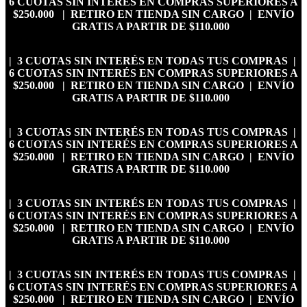
6 CUOTAS SIN INTERÉS EN COMPRAS SUPERIORES A
$250.000 | RETIRO EN TIENDA SIN CARGO | ENVÍO
GRATIS A PARTIR DE $110.000
| 3 CUOTAS SIN INTERÉS EN TODAS TUS COMPRAS |
6 CUOTAS SIN INTERÉS EN COMPRAS SUPERIORES A
$250.000 | RETIRO EN TIENDA SIN CARGO | ENVÍO
GRATIS A PARTIR DE $110.000
| 3 CUOTAS SIN INTERÉS EN TODAS TUS COMPRAS |
6 CUOTAS SIN INTERÉS EN COMPRAS SUPERIORES A
$250.000 | RETIRO EN TIENDA SIN CARGO | ENVÍO
GRATIS A PARTIR DE $110.000
| 3 CUOTAS SIN INTERÉS EN TODAS TUS COMPRAS |
6 CUOTAS SIN INTERÉS EN COMPRAS SUPERIORES A
$250.000 | RETIRO EN TIENDA SIN CARGO | ENVÍO
GRATIS A PARTIR DE $110.000
| 3 CUOTAS SIN INTERÉS EN TODAS TUS COMPRAS |
6 CUOTAS SIN INTERÉS EN COMPRAS SUPERIORES A
$250.000 | RETIRO EN TIENDA SIN CARGO | ENVÍO