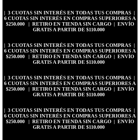
| 3 CUOTAS SIN INTERÉS EN TODAS TUS COMPRAS |
6 CUOTAS SIN INTERÉS EN COMPRAS SUPERIORES A
$250.000 | RETIRO EN TIENDA SIN CARGO | ENVÍO
GRATIS A PARTIR DE $110.000
| 3 CUOTAS SIN INTERÉS EN TODAS TUS COMPRAS |
6 CUOTAS SIN INTERÉS EN COMPRAS SUPERIORES A
$250.000 | RETIRO EN TIENDA SIN CARGO | ENVÍO
GRATIS A PARTIR DE $110.000
| 3 CUOTAS SIN INTERÉS EN TODAS TUS COMPRAS |
6 CUOTAS SIN INTERÉS EN COMPRAS SUPERIORES A
$250.000 | RETIRO EN TIENDA SIN CARGO | ENVÍO
GRATIS A PARTIR DE $110.000
| 3 CUOTAS SIN INTERÉS EN TODAS TUS COMPRAS |
6 CUOTAS SIN INTERÉS EN COMPRAS SUPERIORES A
$250.000 | RETIRO EN TIENDA SIN CARGO | ENVÍO
GRATIS A PARTIR DE $110.000