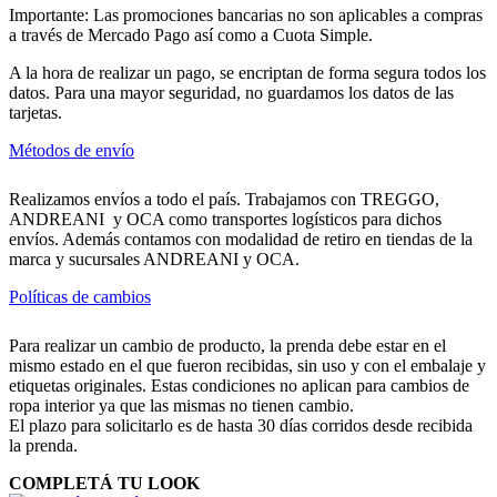
Importante: Las promociones bancarias no son aplicables a compras
a través de Mercado Pago así como a Cuota Simple.
A la hora de realizar un pago, se encriptan de forma segura todos los
datos. Para una mayor seguridad, no guardamos los datos de las
tarjetas.
Métodos de envío
Realizamos envíos a todo el país. Trabajamos con TREGGO,
ANDREANI y OCA como transportes logísticos para dichos
envíos. Además contamos con modalidad de retiro en tiendas de la
marca y sucursales ANDREANI y OCA.
Políticas de cambios
Para realizar un cambio de producto, la prenda debe estar en el
mismo estado en el que fueron recibidas, sin uso y con el embalaje y
etiquetas originales. Estas condiciones no aplican para cambios de
ropa interior ya que las mismas no tienen cambio.
El plazo para solicitarlo es de hasta 30 días corridos desde recibida
la prenda.
COMPLETÁ TU LOOK