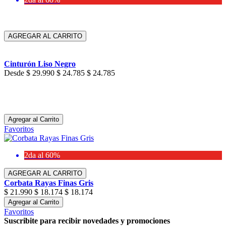
AGREGAR AL CARRITO
Marrón
Cinturón Liso Negro
Desde
$ 29.990
$ 24.785
$ 24.785
Marrón
Marrón
Agregar al Carrito
Favoritos
2da al 60%
AGREGAR AL CARRITO
Corbata Rayas Finas Gris
$ 21.990
$ 18.174
$ 18.174
Agregar al Carrito
Favoritos
Suscribite para recibir novedades y promociones