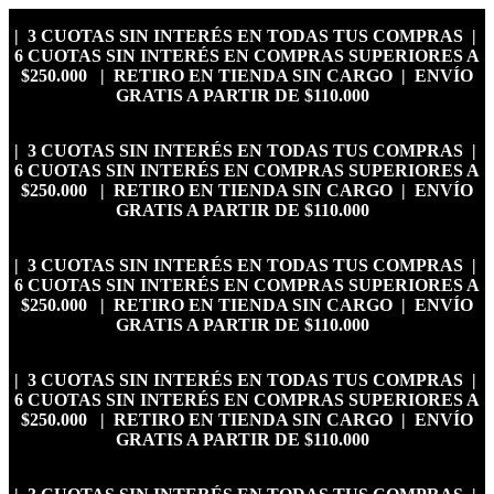
| 3 CUOTAS SIN INTERÉS EN TODAS TUS COMPRAS |
6 CUOTAS SIN INTERÉS EN COMPRAS SUPERIORES A
$250.000 | RETIRO EN TIENDA SIN CARGO | ENVÍO
GRATIS A PARTIR DE $110.000
| 3 CUOTAS SIN INTERÉS EN TODAS TUS COMPRAS |
6 CUOTAS SIN INTERÉS EN COMPRAS SUPERIORES A
$250.000 | RETIRO EN TIENDA SIN CARGO | ENVÍO
GRATIS A PARTIR DE $110.000
| 3 CUOTAS SIN INTERÉS EN TODAS TUS COMPRAS |
6 CUOTAS SIN INTERÉS EN COMPRAS SUPERIORES A
$250.000 | RETIRO EN TIENDA SIN CARGO | ENVÍO
GRATIS A PARTIR DE $110.000
| 3 CUOTAS SIN INTERÉS EN TODAS TUS COMPRAS |
6 CUOTAS SIN INTERÉS EN COMPRAS SUPERIORES A
$250.000 | RETIRO EN TIENDA SIN CARGO | ENVÍO
GRATIS A PARTIR DE $110.000