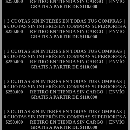
$250.000 | RETIRO EN TIENDA SIN CARGO | ENVÍO
GRATIS A PARTIR DE $110.000
| 3 CUOTAS SIN INTERÉS EN TODAS TUS COMPRAS |
6 CUOTAS SIN INTERÉS EN COMPRAS SUPERIORES A
$250.000 | RETIRO EN TIENDA SIN CARGO | ENVÍO
GRATIS A PARTIR DE $110.000
| 3 CUOTAS SIN INTERÉS EN TODAS TUS COMPRAS |
6 CUOTAS SIN INTERÉS EN COMPRAS SUPERIORES A
$250.000 | RETIRO EN TIENDA SIN CARGO | ENVÍO
GRATIS A PARTIR DE $110.000
| 3 CUOTAS SIN INTERÉS EN TODAS TUS COMPRAS |
6 CUOTAS SIN INTERÉS EN COMPRAS SUPERIORES A
$250.000 | RETIRO EN TIENDA SIN CARGO | ENVÍO
GRATIS A PARTIR DE $110.000
| 3 CUOTAS SIN INTERÉS EN TODAS TUS COMPRAS |
6 CUOTAS SIN INTERÉS EN COMPRAS SUPERIORES A
$250.000 | RETIRO EN TIENDA SIN CARGO | ENVÍO
GRATIS A PARTIR DE $110.000