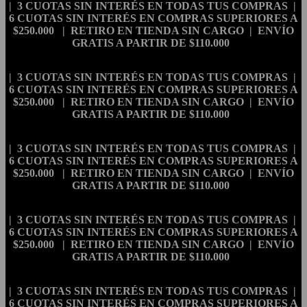
| 3 CUOTAS SIN INTERÉS EN TODAS TUS COMPRAS |
6 CUOTAS SIN INTERÉS EN COMPRAS SUPERIORES A
$250.000 | RETIRO EN TIENDA SIN CARGO | ENVÍO
GRATIS A PARTIR DE $110.000
| 3 CUOTAS SIN INTERÉS EN TODAS TUS COMPRAS |
6 CUOTAS SIN INTERÉS EN COMPRAS SUPERIORES A
$250.000 | RETIRO EN TIENDA SIN CARGO | ENVÍO
GRATIS A PARTIR DE $110.000
| 3 CUOTAS SIN INTERÉS EN TODAS TUS COMPRAS |
6 CUOTAS SIN INTERÉS EN COMPRAS SUPERIORES A
$250.000 | RETIRO EN TIENDA SIN CARGO | ENVÍO
GRATIS A PARTIR DE $110.000
| 3 CUOTAS SIN INTERÉS EN TODAS TUS COMPRAS |
6 CUOTAS SIN INTERÉS EN COMPRAS SUPERIORES A
$250.000 | RETIRO EN TIENDA SIN CARGO | ENVÍO
GRATIS A PARTIR DE $110.000
| 3 CUOTAS SIN INTERÉS EN TODAS TUS COMPRAS |
6 CUOTAS SIN INTERÉS EN COMPRAS SUPERIORES A