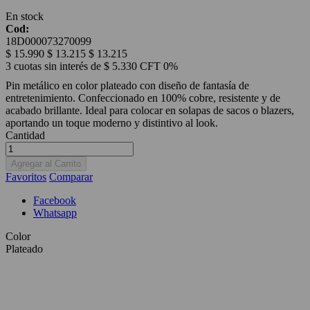
En stock
Cod:
18D000073270099
$ 15.990
$ 13.215
$ 13.215
3 cuotas sin interés de
$ 5.330
CFT 0%
Pin metálico en color plateado con diseño de fantasía de
entretenimiento. Confeccionado en 100% cobre, resistente y de
acabado brillante. Ideal para colocar en solapas de sacos o blazers,
aportando un toque moderno y distintivo al look.
Cantidad
Agregar al Carrito
Favoritos
Comparar
Facebook
Whatsapp
Color
Plateado