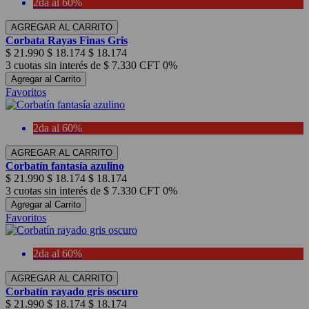
2da al 60%
AGREGAR AL CARRITO
Corbata Rayas Finas Gris
$ 21.990
$ 18.174
$ 18.174
3 cuotas sin interés de
$ 7.330
CFT 0%
Agregar al Carrito
Favoritos
2da al 60%
AGREGAR AL CARRITO
Corbatín fantasía azulino
$ 21.990
$ 18.174
$ 18.174
3 cuotas sin interés de
$ 7.330
CFT 0%
Agregar al Carrito
Favoritos
2da al 60%
AGREGAR AL CARRITO
Corbatín rayado gris oscuro
$ 21.990
$ 18.174
$ 18.174