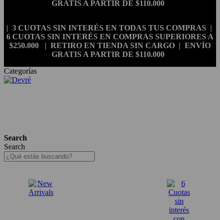
GRATIS A PARTIR DE $110.000
| 3 CUOTAS SIN INTERÉS EN TODAS TUS COMPRAS |
6 CUOTAS SIN INTERÉS EN COMPRAS SUPERIORES A
$250.000 | RETIRO EN TIENDA SIN CARGO | ENVÍO
GRATIS A PARTIR DE $110.000
Categorías
Search
Search