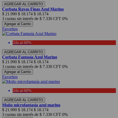
AGREGAR AL CARRITO
Corbata Rayas Finas Azul Marino
$ 21.990
$ 18.174
$ 18.174
3 cuotas sin interés de
$ 7.330
CFT 0%
Agregar al Carrito
Favoritos
2da al 60%
AGREGAR AL CARRITO
Corbata Fantasía Azul Marino
$ 21.990
$ 18.174
$ 18.174
3 cuotas sin interés de
$ 7.330
CFT 0%
Agregar al Carrito
Favoritos
2da al 60%
AGREGAR AL CARRITO
Moño microfantasía azul marino
$ 21.990
$ 18.174
$ 18.174
3 cuotas sin interés de
$ 7.330
CFT 0%