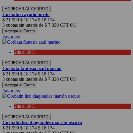
AGREGAR AL CARRITO
Corbatín rayado bordó
$ 21.990
$ 18.174
$ 18.174
3 cuotas sin interés de
$ 7.330
CFT 0%
Agregar al Carrito
Favoritos
2da al 60%
AGREGAR AL CARRITO
Corbata fantasía azul marino
$ 21.990
$ 18.174
$ 18.174
3 cuotas sin interés de
$ 7.330
CFT 0%
Agregar al Carrito
Favoritos
2da al 60%
AGREGAR AL CARRITO
Corbatín liso diagonales marrón oscuro
$ 21.990
$ 18.174
$ 18.174