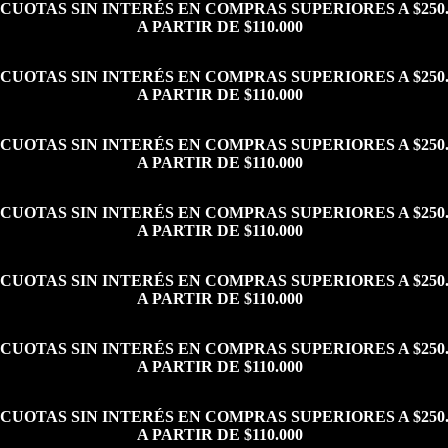
 CUOTAS SIN INTERÉS EN COMPRAS SUPERIORES A $250
A PARTIR DE $110.000
 CUOTAS SIN INTERÉS EN COMPRAS SUPERIORES A $250
A PARTIR DE $110.000
 CUOTAS SIN INTERÉS EN COMPRAS SUPERIORES A $250
A PARTIR DE $110.000
 CUOTAS SIN INTERÉS EN COMPRAS SUPERIORES A $250
A PARTIR DE $110.000
 CUOTAS SIN INTERÉS EN COMPRAS SUPERIORES A $250
A PARTIR DE $110.000
 CUOTAS SIN INTERÉS EN COMPRAS SUPERIORES A $250
A PARTIR DE $110.000
 CUOTAS SIN INTERÉS EN COMPRAS SUPERIORES A $250
A PARTIR DE $110.000