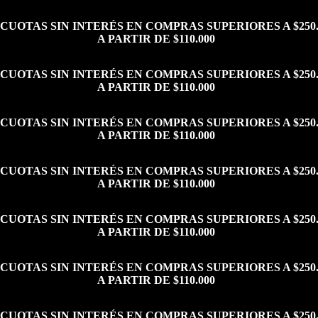
 CUOTAS SIN INTERÉS EN COMPRAS SUPERIORES A $250
A PARTIR DE $110.000
 CUOTAS SIN INTERÉS EN COMPRAS SUPERIORES A $250
A PARTIR DE $110.000
 CUOTAS SIN INTERÉS EN COMPRAS SUPERIORES A $250
A PARTIR DE $110.000
 CUOTAS SIN INTERÉS EN COMPRAS SUPERIORES A $250
A PARTIR DE $110.000
 CUOTAS SIN INTERÉS EN COMPRAS SUPERIORES A $250
A PARTIR DE $110.000
 CUOTAS SIN INTERÉS EN COMPRAS SUPERIORES A $250
A PARTIR DE $110.000
 CUOTAS SIN INTERÉS EN COMPRAS SUPERIORES A $250