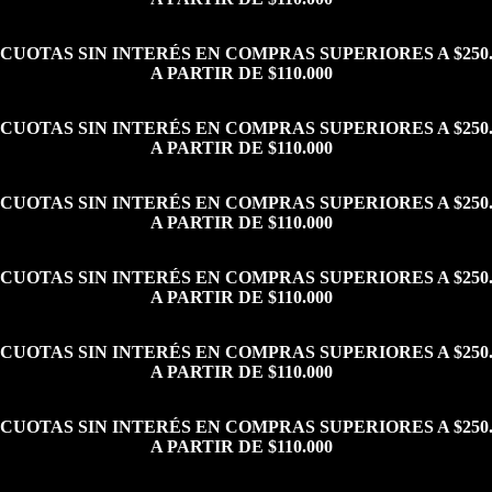
 CUOTAS SIN INTERÉS EN COMPRAS SUPERIORES A $250
A PARTIR DE $110.000
 CUOTAS SIN INTERÉS EN COMPRAS SUPERIORES A $250
A PARTIR DE $110.000
 CUOTAS SIN INTERÉS EN COMPRAS SUPERIORES A $250
A PARTIR DE $110.000
 CUOTAS SIN INTERÉS EN COMPRAS SUPERIORES A $250
A PARTIR DE $110.000
 CUOTAS SIN INTERÉS EN COMPRAS SUPERIORES A $250
A PARTIR DE $110.000
 CUOTAS SIN INTERÉS EN COMPRAS SUPERIORES A $250
A PARTIR DE $110.000