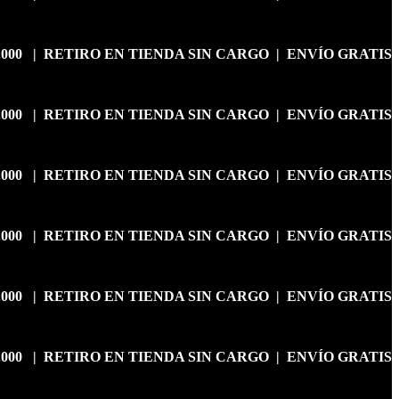
.000 | RETIRO EN TIENDA SIN CARGO | ENVÍO GRATIS
.000 | RETIRO EN TIENDA SIN CARGO | ENVÍO GRATIS
.000 | RETIRO EN TIENDA SIN CARGO | ENVÍO GRATIS
.000 | RETIRO EN TIENDA SIN CARGO | ENVÍO GRATIS
.000 | RETIRO EN TIENDA SIN CARGO | ENVÍO GRATIS
.000 | RETIRO EN TIENDA SIN CARGO | ENVÍO GRATIS