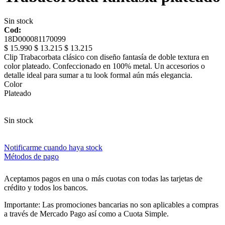
Sin stock
Cod:
18D000081170099
$ 15.990
$ 13.215
$ 13.215
Clip Trabacorbata clásico con diseño fantasía de doble textura en
color plateado. Confeccionado en 100% metal. Un accesorios o
detalle ideal para sumar a tu look formal aún más elegancia.
Color
Plateado
Sin stock
Notificarme cuando haya stock
Métodos de pago
Aceptamos pagos en una o más cuotas con todas las tarjetas de
crédito y todos los bancos.
Importante: Las promociones bancarias no son aplicables a compras
a través de Mercado Pago así como a Cuota Simple.