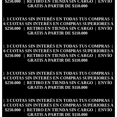
$250.000 | RETIRO EN TIENDA SIN CARGO | ENVÍO
GRATIS A PARTIR DE $110.000
| 3 CUOTAS SIN INTERÉS EN TODAS TUS COMPRAS |
6 CUOTAS SIN INTERÉS EN COMPRAS SUPERIORES A
$250.000 | RETIRO EN TIENDA SIN CARGO | ENVÍO
GRATIS A PARTIR DE $110.000
| 3 CUOTAS SIN INTERÉS EN TODAS TUS COMPRAS |
6 CUOTAS SIN INTERÉS EN COMPRAS SUPERIORES A
$250.000 | RETIRO EN TIENDA SIN CARGO | ENVÍO
GRATIS A PARTIR DE $110.000
| 3 CUOTAS SIN INTERÉS EN TODAS TUS COMPRAS |
6 CUOTAS SIN INTERÉS EN COMPRAS SUPERIORES A
$250.000 | RETIRO EN TIENDA SIN CARGO | ENVÍO
GRATIS A PARTIR DE $110.000
| 3 CUOTAS SIN INTERÉS EN TODAS TUS COMPRAS |
6 CUOTAS SIN INTERÉS EN COMPRAS SUPERIORES A
$250.000 | RETIRO EN TIENDA SIN CARGO | ENVÍO
GRATIS A PARTIR DE $110.000