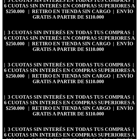
| 3 CUOTAS SIN INTERÉS EN TODAS TUS COMPRAS |
6 CUOTAS SIN INTERÉS EN COMPRAS SUPERIORES A
$250.000 | RETIRO EN TIENDA SIN CARGO | ENVÍO
GRATIS A PARTIR DE $110.000
| 3 CUOTAS SIN INTERÉS EN TODAS TUS COMPRAS |
6 CUOTAS SIN INTERÉS EN COMPRAS SUPERIORES A
$250.000 | RETIRO EN TIENDA SIN CARGO | ENVÍO
GRATIS A PARTIR DE $110.000
| 3 CUOTAS SIN INTERÉS EN TODAS TUS COMPRAS |
6 CUOTAS SIN INTERÉS EN COMPRAS SUPERIORES A
$250.000 | RETIRO EN TIENDA SIN CARGO | ENVÍO
GRATIS A PARTIR DE $110.000
| 3 CUOTAS SIN INTERÉS EN TODAS TUS COMPRAS |
6 CUOTAS SIN INTERÉS EN COMPRAS SUPERIORES A
$250.000 | RETIRO EN TIENDA SIN CARGO | ENVÍO
GRATIS A PARTIR DE $110.000
| 3 CUOTAS SIN INTERÉS EN TODAS TUS COMPRAS |
6 CUOTAS SIN INTERÉS EN COMPRAS SUPERIORES A