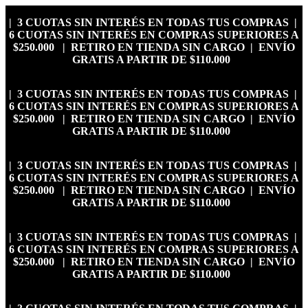
| 3 CUOTAS SIN INTERÉS EN TODAS TUS COMPRAS |
6 CUOTAS SIN INTERÉS EN COMPRAS SUPERIORES A
$250.000 | RETIRO EN TIENDA SIN CARGO | ENVÍO
GRATIS A PARTIR DE $110.000
| 3 CUOTAS SIN INTERÉS EN TODAS TUS COMPRAS |
6 CUOTAS SIN INTERÉS EN COMPRAS SUPERIORES A
$250.000 | RETIRO EN TIENDA SIN CARGO | ENVÍO
GRATIS A PARTIR DE $110.000
| 3 CUOTAS SIN INTERÉS EN TODAS TUS COMPRAS |
6 CUOTAS SIN INTERÉS EN COMPRAS SUPERIORES A
$250.000 | RETIRO EN TIENDA SIN CARGO | ENVÍO
GRATIS A PARTIR DE $110.000
| 3 CUOTAS SIN INTERÉS EN TODAS TUS COMPRAS |
6 CUOTAS SIN INTERÉS EN COMPRAS SUPERIORES A
$250.000 | RETIRO EN TIENDA SIN CARGO | ENVÍO
GRATIS A PARTIR DE $110.000