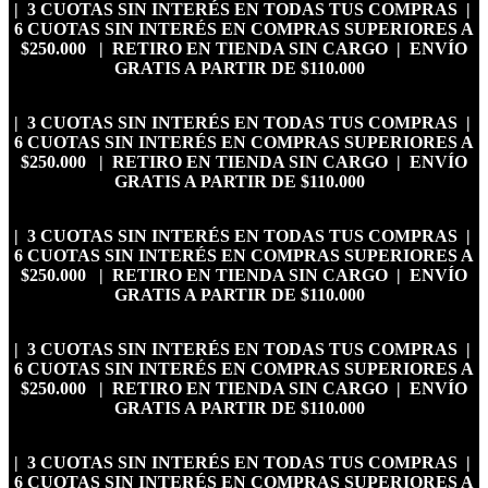
| 3 CUOTAS SIN INTERÉS EN TODAS TUS COMPRAS |
6 CUOTAS SIN INTERÉS EN COMPRAS SUPERIORES A
$250.000 | RETIRO EN TIENDA SIN CARGO | ENVÍO
GRATIS A PARTIR DE $110.000
| 3 CUOTAS SIN INTERÉS EN TODAS TUS COMPRAS |
6 CUOTAS SIN INTERÉS EN COMPRAS SUPERIORES A
$250.000 | RETIRO EN TIENDA SIN CARGO | ENVÍO
GRATIS A PARTIR DE $110.000
| 3 CUOTAS SIN INTERÉS EN TODAS TUS COMPRAS |
6 CUOTAS SIN INTERÉS EN COMPRAS SUPERIORES A
$250.000 | RETIRO EN TIENDA SIN CARGO | ENVÍO
GRATIS A PARTIR DE $110.000
| 3 CUOTAS SIN INTERÉS EN TODAS TUS COMPRAS |
6 CUOTAS SIN INTERÉS EN COMPRAS SUPERIORES A
$250.000 | RETIRO EN TIENDA SIN CARGO | ENVÍO
GRATIS A PARTIR DE $110.000
| 3 CUOTAS SIN INTERÉS EN TODAS TUS COMPRAS |
6 CUOTAS SIN INTERÉS EN COMPRAS SUPERIORES A