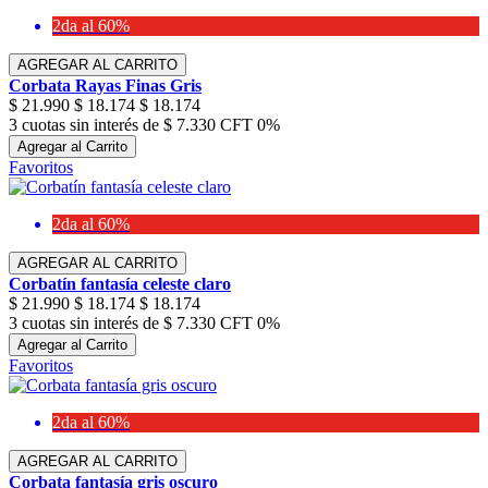
2da al 60%
AGREGAR AL CARRITO
Corbata Rayas Finas Gris
$ 21.990
$ 18.174
$ 18.174
3 cuotas sin interés de
$ 7.330
CFT 0%
Agregar al Carrito
Favoritos
2da al 60%
AGREGAR AL CARRITO
Corbatín fantasía celeste claro
$ 21.990
$ 18.174
$ 18.174
3 cuotas sin interés de
$ 7.330
CFT 0%
Agregar al Carrito
Favoritos
2da al 60%
AGREGAR AL CARRITO
Corbata fantasía gris oscuro