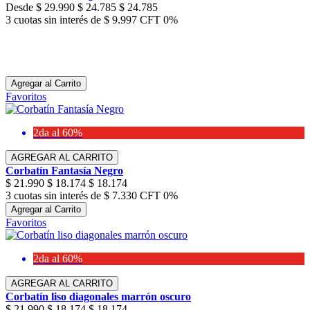
Desde
$ 29.990
$ 24.785
$ 24.785
3 cuotas sin interés de
$ 9.997
CFT 0%
Marrón
Marrón
Agregar al Carrito
Favoritos
2da al 60%
AGREGAR AL CARRITO
Corbatín Fantasía Negro
$ 21.990
$ 18.174
$ 18.174
3 cuotas sin interés de
$ 7.330
CFT 0%
Agregar al Carrito
Favoritos
2da al 60%
AGREGAR AL CARRITO
Corbatín liso diagonales marrón oscuro
$ 21.990
$ 18.174
$ 18.174