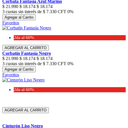
Corbata Fantasía Azul Marino
$ 21.990
$ 18.174
$ 18.174
3 cuotas sin interés de
$ 7.330
CFT 0%
Agregar al Carrito
Favoritos
2da al 60%
AGREGAR AL CARRITO
Corbatín Fantasía Negro
$ 21.990
$ 18.174
$ 18.174
3 cuotas sin interés de
$ 7.330
CFT 0%
Agregar al Carrito
Favoritos
2da al 60%
AGREGAR AL CARRITO
Marrón
Cinturón Liso Negro