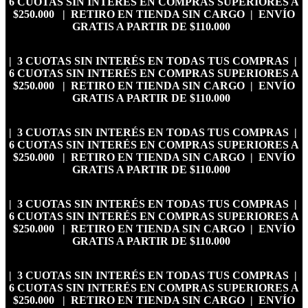
6 CUOTAS SIN INTERÉS EN COMPRAS SUPERIORES A
$250.000 | RETIRO EN TIENDA SIN CARGO | ENVÍO
GRATIS A PARTIR DE $110.000
| 3 CUOTAS SIN INTERÉS EN TODAS TUS COMPRAS |
6 CUOTAS SIN INTERÉS EN COMPRAS SUPERIORES A
$250.000 | RETIRO EN TIENDA SIN CARGO | ENVÍO
GRATIS A PARTIR DE $110.000
| 3 CUOTAS SIN INTERÉS EN TODAS TUS COMPRAS |
6 CUOTAS SIN INTERÉS EN COMPRAS SUPERIORES A
$250.000 | RETIRO EN TIENDA SIN CARGO | ENVÍO
GRATIS A PARTIR DE $110.000
| 3 CUOTAS SIN INTERÉS EN TODAS TUS COMPRAS |
6 CUOTAS SIN INTERÉS EN COMPRAS SUPERIORES A
$250.000 | RETIRO EN TIENDA SIN CARGO | ENVÍO
GRATIS A PARTIR DE $110.000
| 3 CUOTAS SIN INTERÉS EN TODAS TUS COMPRAS |
6 CUOTAS SIN INTERÉS EN COMPRAS SUPERIORES A
$250.000 | RETIRO EN TIENDA SIN CARGO | ENVÍO