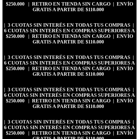
$250.000 | RETIRO EN TIENDA SIN CARGO | ENVÍO
GRATIS A PARTIR DE $110.000
| 3 CUOTAS SIN INTERÉS EN TODAS TUS COMPRAS |
6 CUOTAS SIN INTERÉS EN COMPRAS SUPERIORES A
$250.000 | RETIRO EN TIENDA SIN CARGO | ENVÍO
GRATIS A PARTIR DE $110.000
| 3 CUOTAS SIN INTERÉS EN TODAS TUS COMPRAS |
6 CUOTAS SIN INTERÉS EN COMPRAS SUPERIORES A
$250.000 | RETIRO EN TIENDA SIN CARGO | ENVÍO
GRATIS A PARTIR DE $110.000
| 3 CUOTAS SIN INTERÉS EN TODAS TUS COMPRAS |
6 CUOTAS SIN INTERÉS EN COMPRAS SUPERIORES A
$250.000 | RETIRO EN TIENDA SIN CARGO | ENVÍO
GRATIS A PARTIR DE $110.000
| 3 CUOTAS SIN INTERÉS EN TODAS TUS COMPRAS |
6 CUOTAS SIN INTERÉS EN COMPRAS SUPERIORES A
$250.000 | RETIRO EN TIENDA SIN CARGO | ENVÍO
GRATIS A PARTIR DE $110.000