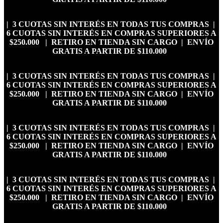
| 3 CUOTAS SIN INTERÉS EN TODAS TUS COMPRAS |
6 CUOTAS SIN INTERÉS EN COMPRAS SUPERIORES A
$250.000 | RETIRO EN TIENDA SIN CARGO | ENVÍO
GRATIS A PARTIR DE $110.000
| 3 CUOTAS SIN INTERÉS EN TODAS TUS COMPRAS |
6 CUOTAS SIN INTERÉS EN COMPRAS SUPERIORES A
$250.000 | RETIRO EN TIENDA SIN CARGO | ENVÍO
GRATIS A PARTIR DE $110.000
| 3 CUOTAS SIN INTERÉS EN TODAS TUS COMPRAS |
6 CUOTAS SIN INTERÉS EN COMPRAS SUPERIORES A
$250.000 | RETIRO EN TIENDA SIN CARGO | ENVÍO
GRATIS A PARTIR DE $110.000
| 3 CUOTAS SIN INTERÉS EN TODAS TUS COMPRAS |
6 CUOTAS SIN INTERÉS EN COMPRAS SUPERIORES A
$250.000 | RETIRO EN TIENDA SIN CARGO | ENVÍO
GRATIS A PARTIR DE $110.000