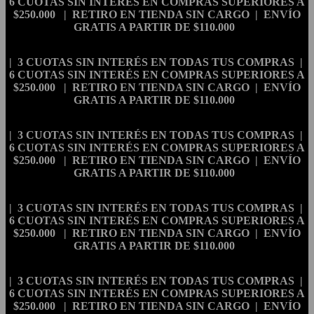
6 CUOTAS SIN INTERÉS EN COMPRAS SUPERIORES A
$250.000 | RETIRO EN TIENDA SIN CARGO | ENVÍO
GRATIS A PARTIR DE $110.000
| 3 CUOTAS SIN INTERÉS EN TODAS TUS COMPRAS |
6 CUOTAS SIN INTERÉS EN COMPRAS SUPERIORES A
$250.000 | RETIRO EN TIENDA SIN CARGO | ENVÍO
GRATIS A PARTIR DE $110.000
| 3 CUOTAS SIN INTERÉS EN TODAS TUS COMPRAS |
6 CUOTAS SIN INTERÉS EN COMPRAS SUPERIORES A
$250.000 | RETIRO EN TIENDA SIN CARGO | ENVÍO
GRATIS A PARTIR DE $110.000
| 3 CUOTAS SIN INTERÉS EN TODAS TUS COMPRAS |
6 CUOTAS SIN INTERÉS EN COMPRAS SUPERIORES A
$250.000 | RETIRO EN TIENDA SIN CARGO | ENVÍO
GRATIS A PARTIR DE $110.000
| 3 CUOTAS SIN INTERÉS EN TODAS TUS COMPRAS |
6 CUOTAS SIN INTERÉS EN COMPRAS SUPERIORES A
$250.000 | RETIRO EN TIENDA SIN CARGO | ENVÍO