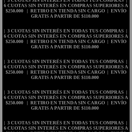
| 3 CUOTAS SIN INTERÉS EN TODAS TUS COMPRAS |
6 CUOTAS SIN INTERÉS EN COMPRAS SUPERIORES A
$250.000 | RETIRO EN TIENDA SIN CARGO | ENVÍO
GRATIS A PARTIR DE $110.000
| 3 CUOTAS SIN INTERÉS EN TODAS TUS COMPRAS |
6 CUOTAS SIN INTERÉS EN COMPRAS SUPERIORES A
$250.000 | RETIRO EN TIENDA SIN CARGO | ENVÍO
GRATIS A PARTIR DE $110.000
| 3 CUOTAS SIN INTERÉS EN TODAS TUS COMPRAS |
6 CUOTAS SIN INTERÉS EN COMPRAS SUPERIORES A
$250.000 | RETIRO EN TIENDA SIN CARGO | ENVÍO
GRATIS A PARTIR DE $110.000
| 3 CUOTAS SIN INTERÉS EN TODAS TUS COMPRAS |
6 CUOTAS SIN INTERÉS EN COMPRAS SUPERIORES A
$250.000 | RETIRO EN TIENDA SIN CARGO | ENVÍO
GRATIS A PARTIR DE $110.000
| 3 CUOTAS SIN INTERÉS EN TODAS TUS COMPRAS |
6 CUOTAS SIN INTERÉS EN COMPRAS SUPERIORES A