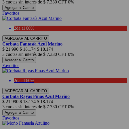
3 cuotas sin interés de
$ 7.330
CFT 0%
Agregar al Carrito
Favoritos
2da al 60%
AGREGAR AL CARRITO
Corbata Fantasía Azul Marino
$ 21.990
$ 18.174
$ 18.174
3 cuotas sin interés de
$ 7.330
CFT 0%
Agregar al Carrito
Favoritos
2da al 60%
AGREGAR AL CARRITO
Corbata Rayas Finas Azul Marino
$ 21.990
$ 18.174
$ 18.174
3 cuotas sin interés de
$ 7.330
CFT 0%
Agregar al Carrito
Favoritos