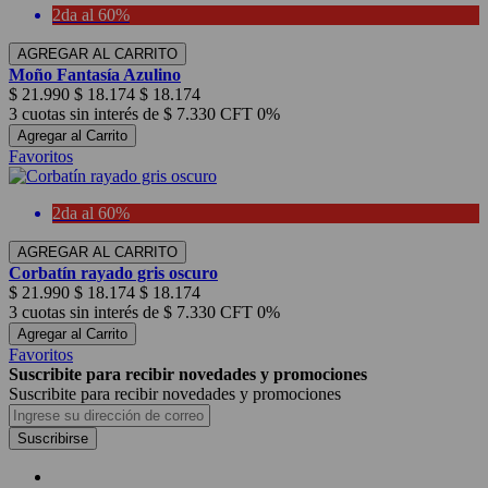
2da al 60%
AGREGAR AL CARRITO
Moño Fantasía Azulino
$ 21.990
$ 18.174
$ 18.174
3 cuotas sin interés de
$ 7.330
CFT 0%
Agregar al Carrito
Favoritos
2da al 60%
AGREGAR AL CARRITO
Corbatín rayado gris oscuro
$ 21.990
$ 18.174
$ 18.174
3 cuotas sin interés de
$ 7.330
CFT 0%
Agregar al Carrito
Favoritos
Suscribite para recibir novedades y promociones
Suscribite para recibir novedades y promociones
Suscribirse