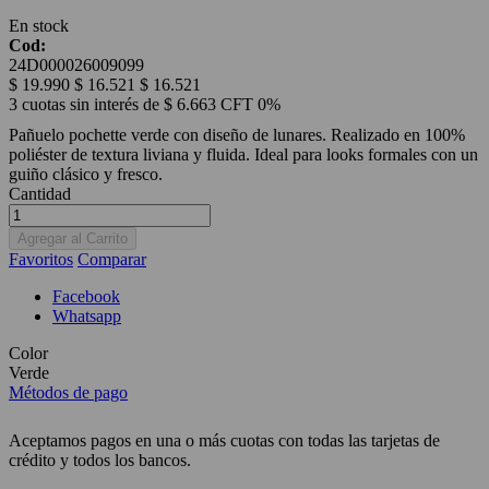
En stock
Cod:
24D000026009099
$ 19.990
$ 16.521
$ 16.521
3 cuotas sin interés de
$ 6.663
CFT 0%
Pañuelo pochette verde con diseño de lunares. Realizado en 100%
poliéster de textura liviana y fluida. Ideal para looks formales con un
guiño clásico y fresco.
Cantidad
Agregar al Carrito
Favoritos
Comparar
Facebook
Whatsapp
Color
Verde
Métodos de pago
Aceptamos pagos en una o más cuotas con todas las tarjetas de
crédito y todos los bancos.