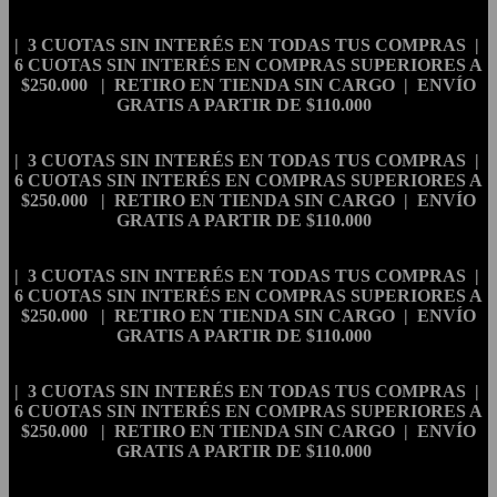
| 3 CUOTAS SIN INTERÉS EN TODAS TUS COMPRAS |
6 CUOTAS SIN INTERÉS EN COMPRAS SUPERIORES A
$250.000 | RETIRO EN TIENDA SIN CARGO | ENVÍO
GRATIS A PARTIR DE $110.000
| 3 CUOTAS SIN INTERÉS EN TODAS TUS COMPRAS |
6 CUOTAS SIN INTERÉS EN COMPRAS SUPERIORES A
$250.000 | RETIRO EN TIENDA SIN CARGO | ENVÍO
GRATIS A PARTIR DE $110.000
| 3 CUOTAS SIN INTERÉS EN TODAS TUS COMPRAS |
6 CUOTAS SIN INTERÉS EN COMPRAS SUPERIORES A
$250.000 | RETIRO EN TIENDA SIN CARGO | ENVÍO
GRATIS A PARTIR DE $110.000
| 3 CUOTAS SIN INTERÉS EN TODAS TUS COMPRAS |
6 CUOTAS SIN INTERÉS EN COMPRAS SUPERIORES A
$250.000 | RETIRO EN TIENDA SIN CARGO | ENVÍO
GRATIS A PARTIR DE $110.000