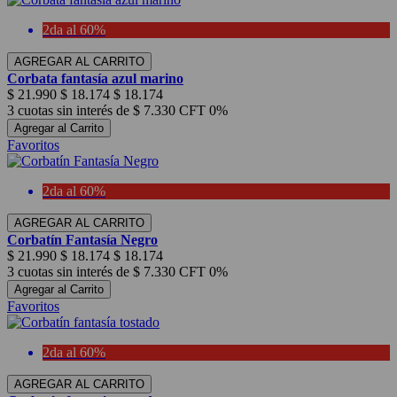
2da al 60%
AGREGAR AL CARRITO
Corbata fantasía azul marino
$ 21.990
$ 18.174
$ 18.174
3 cuotas sin interés de
$ 7.330
CFT 0%
Agregar al Carrito
Favoritos
2da al 60%
AGREGAR AL CARRITO
Corbatín Fantasía Negro
$ 21.990
$ 18.174
$ 18.174
3 cuotas sin interés de
$ 7.330
CFT 0%
Agregar al Carrito
Favoritos
2da al 60%
AGREGAR AL CARRITO