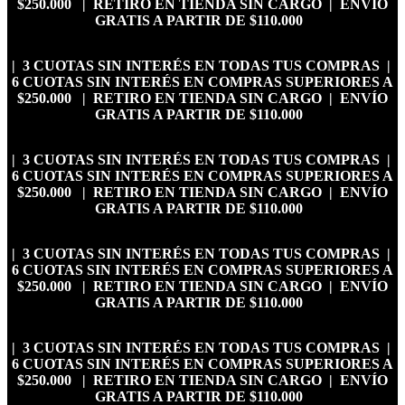
$250.000 | RETIRO EN TIENDA SIN CARGO | ENVÍO
GRATIS A PARTIR DE $110.000
| 3 CUOTAS SIN INTERÉS EN TODAS TUS COMPRAS |
6 CUOTAS SIN INTERÉS EN COMPRAS SUPERIORES A
$250.000 | RETIRO EN TIENDA SIN CARGO | ENVÍO
GRATIS A PARTIR DE $110.000
| 3 CUOTAS SIN INTERÉS EN TODAS TUS COMPRAS |
6 CUOTAS SIN INTERÉS EN COMPRAS SUPERIORES A
$250.000 | RETIRO EN TIENDA SIN CARGO | ENVÍO
GRATIS A PARTIR DE $110.000
| 3 CUOTAS SIN INTERÉS EN TODAS TUS COMPRAS |
6 CUOTAS SIN INTERÉS EN COMPRAS SUPERIORES A
$250.000 | RETIRO EN TIENDA SIN CARGO | ENVÍO
GRATIS A PARTIR DE $110.000
| 3 CUOTAS SIN INTERÉS EN TODAS TUS COMPRAS |
6 CUOTAS SIN INTERÉS EN COMPRAS SUPERIORES A
$250.000 | RETIRO EN TIENDA SIN CARGO | ENVÍO
GRATIS A PARTIR DE $110.000