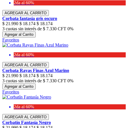
2da al 60%
AGREGAR AL CARRITO
Corbata fantasía gris oscuro
$ 21.990
$ 18.174
$ 18.174
3 cuotas sin interés de
$ 7.330
CFT 0%
Agregar al Carrito
Favoritos
2da al 60%
AGREGAR AL CARRITO
Corbata Rayas Finas Azul Marino
$ 21.990
$ 18.174
$ 18.174
3 cuotas sin interés de
$ 7.330
CFT 0%
Agregar al Carrito
Favoritos
2da al 60%
AGREGAR AL CARRITO
Corbatín Fantasía Negro
$ 21.990
$ 18.174
$ 18.174