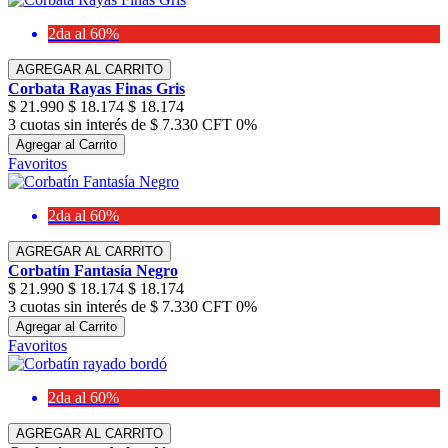
2da al 60%
AGREGAR AL CARRITO
Corbata Rayas Finas Gris
$ 21.990
$ 18.174
$ 18.174
3 cuotas sin interés de
$ 7.330
CFT 0%
Agregar al Carrito
Favoritos
2da al 60%
AGREGAR AL CARRITO
Corbatín Fantasía Negro
$ 21.990
$ 18.174
$ 18.174
3 cuotas sin interés de
$ 7.330
CFT 0%
Agregar al Carrito
Favoritos
2da al 60%
AGREGAR AL CARRITO