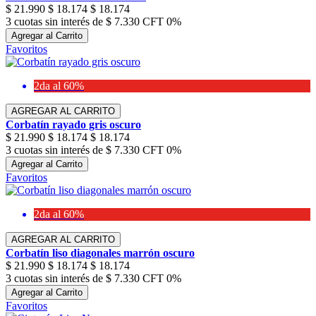
$ 21.990
$ 18.174
$ 18.174
3 cuotas sin interés de
$ 7.330
CFT 0%
Agregar al Carrito
Favoritos
2da al 60%
AGREGAR AL CARRITO
Corbatín rayado gris oscuro
$ 21.990
$ 18.174
$ 18.174
3 cuotas sin interés de
$ 7.330
CFT 0%
Agregar al Carrito
Favoritos
2da al 60%
AGREGAR AL CARRITO
Corbatín liso diagonales marrón oscuro
$ 21.990
$ 18.174
$ 18.174
3 cuotas sin interés de
$ 7.330
CFT 0%
Agregar al Carrito
Favoritos