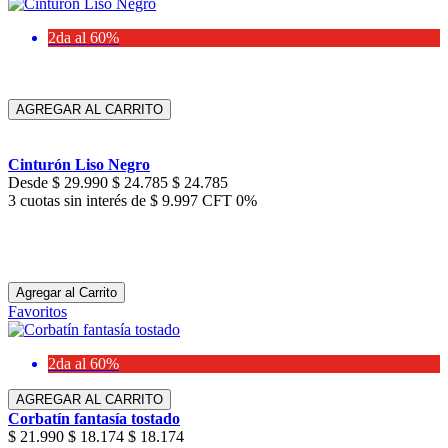
2da al 60%
AGREGAR AL CARRITO
Marrón
Cinturón Liso Negro
Desde
$ 29.990
$ 24.785
$ 24.785
3 cuotas sin interés de
$ 9.997
CFT 0%
Marrón
Marrón
Agregar al Carrito
Favoritos
2da al 60%
AGREGAR AL CARRITO
Corbatín fantasía tostado
$ 21.990
$ 18.174
$ 18.174