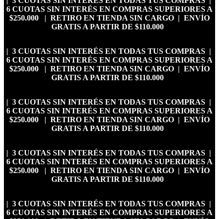
| 3 CUOTAS SIN INTERÉS EN TODAS TUS COMPRAS |
6 CUOTAS SIN INTERÉS EN COMPRAS SUPERIORES A
$250.000 | RETIRO EN TIENDA SIN CARGO | ENVÍO
GRATIS A PARTIR DE $110.000
| 3 CUOTAS SIN INTERÉS EN TODAS TUS COMPRAS |
6 CUOTAS SIN INTERÉS EN COMPRAS SUPERIORES A
$250.000 | RETIRO EN TIENDA SIN CARGO | ENVÍO
GRATIS A PARTIR DE $110.000
| 3 CUOTAS SIN INTERÉS EN TODAS TUS COMPRAS |
6 CUOTAS SIN INTERÉS EN COMPRAS SUPERIORES A
$250.000 | RETIRO EN TIENDA SIN CARGO | ENVÍO
GRATIS A PARTIR DE $110.000
| 3 CUOTAS SIN INTERÉS EN TODAS TUS COMPRAS |
6 CUOTAS SIN INTERÉS EN COMPRAS SUPERIORES A
$250.000 | RETIRO EN TIENDA SIN CARGO | ENVÍO
GRATIS A PARTIR DE $110.000
| 3 CUOTAS SIN INTERÉS EN TODAS TUS COMPRAS |
6 CUOTAS SIN INTERÉS EN COMPRAS SUPERIORES A