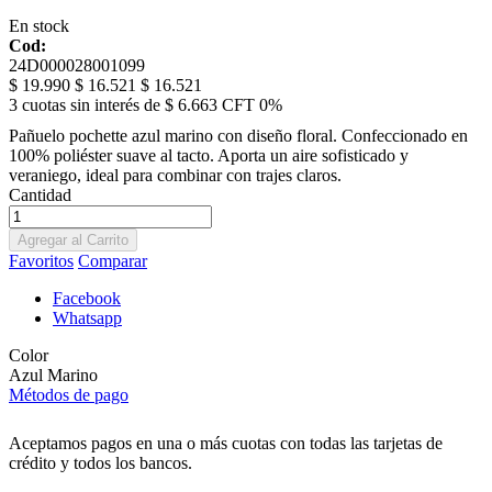
En stock
Cod:
24D000028001099
$ 19.990
$ 16.521
$ 16.521
3 cuotas sin interés de
$ 6.663
CFT 0%
Pañuelo pochette azul marino con diseño floral. Confeccionado en
100% poliéster suave al tacto. Aporta un aire sofisticado y
veraniego, ideal para combinar con trajes claros.
Cantidad
Agregar al Carrito
Favoritos
Comparar
Facebook
Whatsapp
Color
Azul Marino
Métodos de pago
Aceptamos pagos en una o más cuotas con todas las tarjetas de
crédito y todos los bancos.