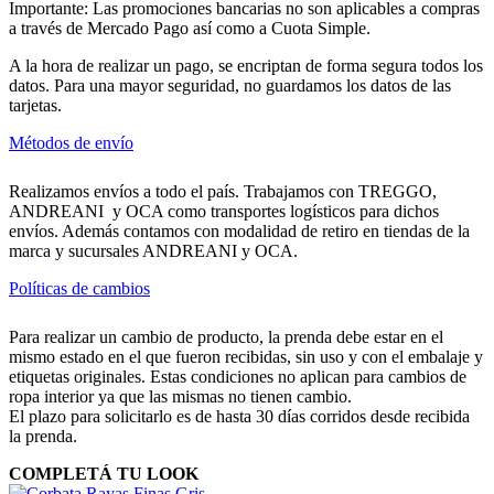
Importante: Las promociones bancarias no son aplicables a compras
a través de Mercado Pago así como a Cuota Simple.
A la hora de realizar un pago, se encriptan de forma segura todos los
datos. Para una mayor seguridad, no guardamos los datos de las
tarjetas.
Métodos de envío
Realizamos envíos a todo el país. Trabajamos con TREGGO,
ANDREANI y OCA como transportes logísticos para dichos
envíos. Además contamos con modalidad de retiro en tiendas de la
marca y sucursales ANDREANI y OCA.
Políticas de cambios
Para realizar un cambio de producto, la prenda debe estar en el
mismo estado en el que fueron recibidas, sin uso y con el embalaje y
etiquetas originales. Estas condiciones no aplican para cambios de
ropa interior ya que las mismas no tienen cambio.
El plazo para solicitarlo es de hasta 30 días corridos desde recibida
la prenda.
COMPLETÁ TU LOOK