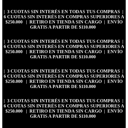
| 3 CUOTAS SIN INTERÉS EN TODAS TUS COMPRAS |
6 CUOTAS SIN INTERÉS EN COMPRAS SUPERIORES A
$250.000 | RETIRO EN TIENDA SIN CARGO | ENVÍO
GRATIS A PARTIR DE $110.000
| 3 CUOTAS SIN INTERÉS EN TODAS TUS COMPRAS |
6 CUOTAS SIN INTERÉS EN COMPRAS SUPERIORES A
$250.000 | RETIRO EN TIENDA SIN CARGO | ENVÍO
GRATIS A PARTIR DE $110.000
| 3 CUOTAS SIN INTERÉS EN TODAS TUS COMPRAS |
6 CUOTAS SIN INTERÉS EN COMPRAS SUPERIORES A
$250.000 | RETIRO EN TIENDA SIN CARGO | ENVÍO
GRATIS A PARTIR DE $110.000
| 3 CUOTAS SIN INTERÉS EN TODAS TUS COMPRAS |
6 CUOTAS SIN INTERÉS EN COMPRAS SUPERIORES A
$250.000 | RETIRO EN TIENDA SIN CARGO | ENVÍO
GRATIS A PARTIR DE $110.000