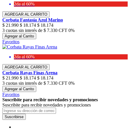
2da al 60%
AGREGAR AL CARRITO
Corbata Fantasía Azul Marino
$ 21.990
$ 18.174
$ 18.174
3 cuotas sin interés de
$ 7.330
CFT 0%
Agregar al Carrito
Favoritos
2da al 60%
AGREGAR AL CARRITO
Corbata Rayas Finas Arena
$ 21.990
$ 18.174
$ 18.174
3 cuotas sin interés de
$ 7.330
CFT 0%
Agregar al Carrito
Favoritos
Suscribite para recibir novedades y promociones
Suscribite para recibir novedades y promociones
Suscribirse