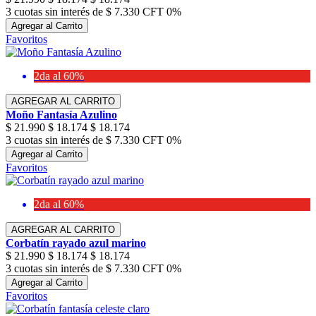
3 cuotas sin interés de
$ 7.330
CFT 0%
Agregar al Carrito
Favoritos
2da al 60%
AGREGAR AL CARRITO
Moño Fantasía Azulino
$ 21.990
$ 18.174
$ 18.174
3 cuotas sin interés de
$ 7.330
CFT 0%
Agregar al Carrito
Favoritos
2da al 60%
AGREGAR AL CARRITO
Corbatín rayado azul marino
$ 21.990
$ 18.174
$ 18.174
3 cuotas sin interés de
$ 7.330
CFT 0%
Agregar al Carrito
Favoritos