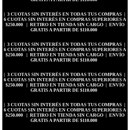
| 3 CUOTAS SIN INTERÉS EN TODAS TUS COMPRAS |
6 CUOTAS SIN INTERÉS EN COMPRAS SUPERIORES A
$250.000 | RETIRO EN TIENDA SIN CARGO | ENVÍO
GRATIS A PARTIR DE $110.000
| 3 CUOTAS SIN INTERÉS EN TODAS TUS COMPRAS |
6 CUOTAS SIN INTERÉS EN COMPRAS SUPERIORES A
$250.000 | RETIRO EN TIENDA SIN CARGO | ENVÍO
GRATIS A PARTIR DE $110.000
| 3 CUOTAS SIN INTERÉS EN TODAS TUS COMPRAS |
6 CUOTAS SIN INTERÉS EN COMPRAS SUPERIORES A
$250.000 | RETIRO EN TIENDA SIN CARGO | ENVÍO
GRATIS A PARTIR DE $110.000
| 3 CUOTAS SIN INTERÉS EN TODAS TUS COMPRAS |
6 CUOTAS SIN INTERÉS EN COMPRAS SUPERIORES A
$250.000 | RETIRO EN TIENDA SIN CARGO | ENVÍO
GRATIS A PARTIR DE $110.000