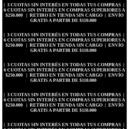
| 3 CUOTAS SIN INTERÉS EN TODAS TUS COMPRAS |
6 CUOTAS SIN INTERÉS EN COMPRAS SUPERIORES A
$250.000 | RETIRO EN TIENDA SIN CARGO | ENVÍO
GRATIS A PARTIR DE $110.000
| 3 CUOTAS SIN INTERÉS EN TODAS TUS COMPRAS |
6 CUOTAS SIN INTERÉS EN COMPRAS SUPERIORES A
$250.000 | RETIRO EN TIENDA SIN CARGO | ENVÍO
GRATIS A PARTIR DE $110.000
| 3 CUOTAS SIN INTERÉS EN TODAS TUS COMPRAS |
6 CUOTAS SIN INTERÉS EN COMPRAS SUPERIORES A
$250.000 | RETIRO EN TIENDA SIN CARGO | ENVÍO
GRATIS A PARTIR DE $110.000
| 3 CUOTAS SIN INTERÉS EN TODAS TUS COMPRAS |
6 CUOTAS SIN INTERÉS EN COMPRAS SUPERIORES A
$250.000 | RETIRO EN TIENDA SIN CARGO | ENVÍO
GRATIS A PARTIR DE $110.000
| 3 CUOTAS SIN INTERÉS EN TODAS TUS COMPRAS |