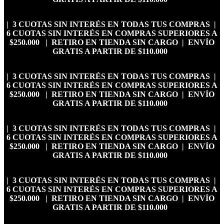
| 3 CUOTAS SIN INTERÉS EN TODAS TUS COMPRAS |
6 CUOTAS SIN INTERÉS EN COMPRAS SUPERIORES A
$250.000 | RETIRO EN TIENDA SIN CARGO | ENVÍO
GRATIS A PARTIR DE $110.000
| 3 CUOTAS SIN INTERÉS EN TODAS TUS COMPRAS |
6 CUOTAS SIN INTERÉS EN COMPRAS SUPERIORES A
$250.000 | RETIRO EN TIENDA SIN CARGO | ENVÍO
GRATIS A PARTIR DE $110.000
| 3 CUOTAS SIN INTERÉS EN TODAS TUS COMPRAS |
6 CUOTAS SIN INTERÉS EN COMPRAS SUPERIORES A
$250.000 | RETIRO EN TIENDA SIN CARGO | ENVÍO
GRATIS A PARTIR DE $110.000
| 3 CUOTAS SIN INTERÉS EN TODAS TUS COMPRAS |
6 CUOTAS SIN INTERÉS EN COMPRAS SUPERIORES A
$250.000 | RETIRO EN TIENDA SIN CARGO | ENVÍO
GRATIS A PARTIR DE $110.000