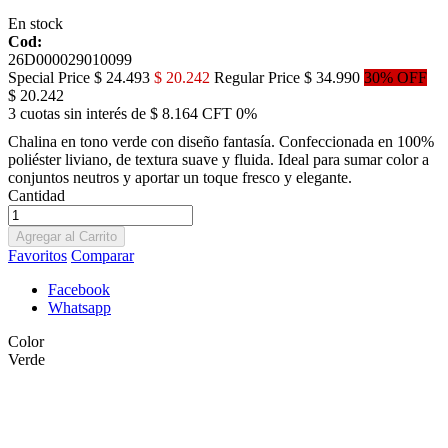
En stock
Cod:
26D000029010099
Special Price
$ 24.493
$ 20.242
Regular Price
$ 34.990
30% OFF
$ 20.242
3 cuotas sin interés de
$ 8.164
CFT 0%
Chalina en tono verde con diseño fantasía. Confeccionada en 100%
poliéster liviano, de textura suave y fluida. Ideal para sumar color a
conjuntos neutros y aportar un toque fresco y elegante.
Cantidad
Agregar al Carrito
Favoritos
Comparar
Facebook
Whatsapp
Color
Verde