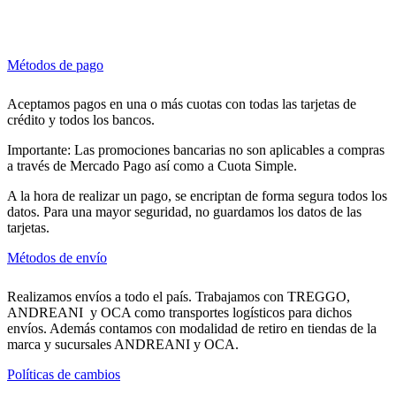
Métodos de pago
Aceptamos pagos en una o más cuotas con todas las tarjetas de
crédito y todos los bancos.
Importante: Las promociones bancarias no son aplicables a compras
a través de Mercado Pago así como a Cuota Simple.
A la hora de realizar un pago, se encriptan de forma segura todos los
datos. Para una mayor seguridad, no guardamos los datos de las
tarjetas.
Métodos de envío
Realizamos envíos a todo el país. Trabajamos con TREGGO,
ANDREANI y OCA como transportes logísticos para dichos
envíos. Además contamos con modalidad de retiro en tiendas de la
marca y sucursales ANDREANI y OCA.
Políticas de cambios