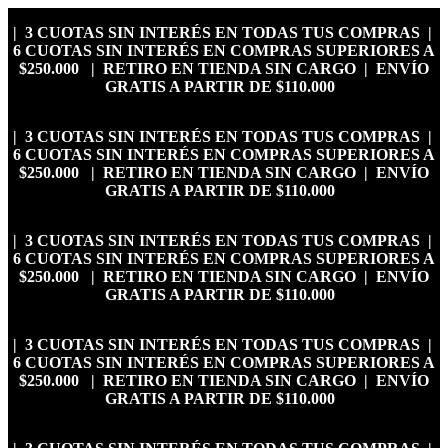
| 3 CUOTAS SIN INTERÉS EN TODAS TUS COMPRAS |
6 CUOTAS SIN INTERÉS EN COMPRAS SUPERIORES A
$250.000 | RETIRO EN TIENDA SIN CARGO | ENVÍO
GRATIS A PARTIR DE $110.000
| 3 CUOTAS SIN INTERÉS EN TODAS TUS COMPRAS |
6 CUOTAS SIN INTERÉS EN COMPRAS SUPERIORES A
$250.000 | RETIRO EN TIENDA SIN CARGO | ENVÍO
GRATIS A PARTIR DE $110.000
| 3 CUOTAS SIN INTERÉS EN TODAS TUS COMPRAS |
6 CUOTAS SIN INTERÉS EN COMPRAS SUPERIORES A
$250.000 | RETIRO EN TIENDA SIN CARGO | ENVÍO
GRATIS A PARTIR DE $110.000
| 3 CUOTAS SIN INTERÉS EN TODAS TUS COMPRAS |
6 CUOTAS SIN INTERÉS EN COMPRAS SUPERIORES A
$250.000 | RETIRO EN TIENDA SIN CARGO | ENVÍO
GRATIS A PARTIR DE $110.000