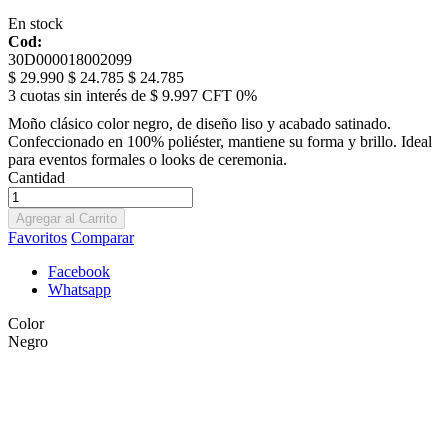
En stock
Cod:
30D000018002099
$ 29.990
$ 24.785
$ 24.785
3 cuotas sin interés de
$ 9.997
CFT 0%
Moño clásico color negro, de diseño liso y acabado satinado.
Confeccionado en 100% poliéster, mantiene su forma y brillo. Ideal
para eventos formales o looks de ceremonia.
Cantidad
Agregar al Carrito
Favoritos
Comparar
Facebook
Whatsapp
Color
Negro