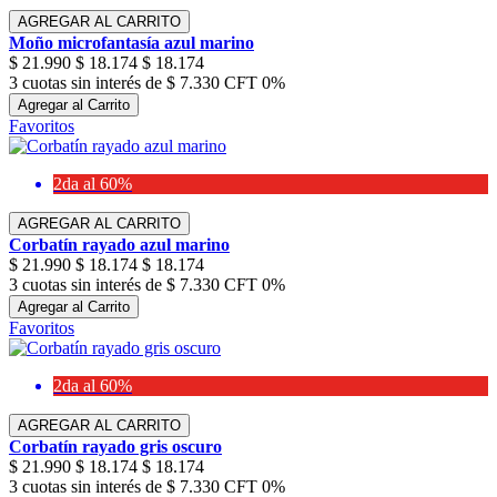
AGREGAR AL CARRITO
Moño microfantasía azul marino
$ 21.990
$ 18.174
$ 18.174
3 cuotas sin interés de
$ 7.330
CFT 0%
Agregar al Carrito
Favoritos
2da al 60%
AGREGAR AL CARRITO
Corbatín rayado azul marino
$ 21.990
$ 18.174
$ 18.174
3 cuotas sin interés de
$ 7.330
CFT 0%
Agregar al Carrito
Favoritos
2da al 60%
AGREGAR AL CARRITO
Corbatín rayado gris oscuro
$ 21.990
$ 18.174
$ 18.174
3 cuotas sin interés de
$ 7.330
CFT 0%