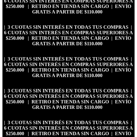
6 CUOTAS SIN INTERÉS EN COMPRAS SUPERIORES A
$250.000 | RETIRO EN TIENDA SIN CARGO | ENVÍO
GRATIS A PARTIR DE $110.000
| 3 CUOTAS SIN INTERÉS EN TODAS TUS COMPRAS |
6 CUOTAS SIN INTERÉS EN COMPRAS SUPERIORES A
$250.000 | RETIRO EN TIENDA SIN CARGO | ENVÍO
GRATIS A PARTIR DE $110.000
| 3 CUOTAS SIN INTERÉS EN TODAS TUS COMPRAS |
6 CUOTAS SIN INTERÉS EN COMPRAS SUPERIORES A
$250.000 | RETIRO EN TIENDA SIN CARGO | ENVÍO
GRATIS A PARTIR DE $110.000
| 3 CUOTAS SIN INTERÉS EN TODAS TUS COMPRAS |
6 CUOTAS SIN INTERÉS EN COMPRAS SUPERIORES A
$250.000 | RETIRO EN TIENDA SIN CARGO | ENVÍO
GRATIS A PARTIR DE $110.000
| 3 CUOTAS SIN INTERÉS EN TODAS TUS COMPRAS |
6 CUOTAS SIN INTERÉS EN COMPRAS SUPERIORES A
$250.000 | RETIRO EN TIENDA SIN CARGO | ENVÍO