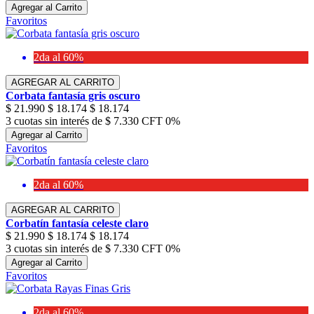
Agregar al Carrito
Favoritos
2da al 60%
AGREGAR AL CARRITO
Corbata fantasía gris oscuro
$ 21.990
$ 18.174
$ 18.174
3 cuotas sin interés de
$ 7.330
CFT 0%
Agregar al Carrito
Favoritos
2da al 60%
AGREGAR AL CARRITO
Corbatín fantasía celeste claro
$ 21.990
$ 18.174
$ 18.174
3 cuotas sin interés de
$ 7.330
CFT 0%
Agregar al Carrito
Favoritos
2da al 60%