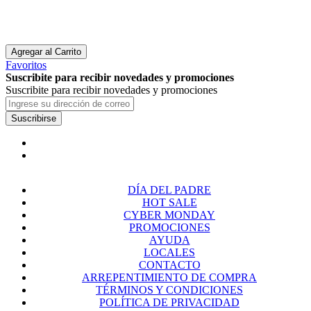
Negro
Negro
Agregar al Carrito
Favoritos
Suscribite para recibir novedades y promociones
Suscribite para recibir novedades y promociones
Suscribirse
DÍA DEL PADRE
HOT SALE
CYBER MONDAY
PROMOCIONES
AYUDA
LOCALES
CONTACTO
ARREPENTIMIENTO DE COMPRA
TÉRMINOS Y CONDICIONES
POLÍTICA DE PRIVACIDAD