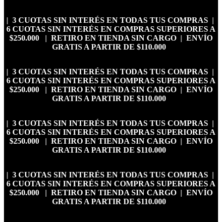
| 3 CUOTAS SIN INTERÉS EN TODAS TUS COMPRAS |
6 CUOTAS SIN INTERÉS EN COMPRAS SUPERIORES A
$250.000 | RETIRO EN TIENDA SIN CARGO | ENVÍO
GRATIS A PARTIR DE $110.000
| 3 CUOTAS SIN INTERÉS EN TODAS TUS COMPRAS |
6 CUOTAS SIN INTERÉS EN COMPRAS SUPERIORES A
$250.000 | RETIRO EN TIENDA SIN CARGO | ENVÍO
GRATIS A PARTIR DE $110.000
| 3 CUOTAS SIN INTERÉS EN TODAS TUS COMPRAS |
6 CUOTAS SIN INTERÉS EN COMPRAS SUPERIORES A
$250.000 | RETIRO EN TIENDA SIN CARGO | ENVÍO
GRATIS A PARTIR DE $110.000
| 3 CUOTAS SIN INTERÉS EN TODAS TUS COMPRAS |
6 CUOTAS SIN INTERÉS EN COMPRAS SUPERIORES A
$250.000 | RETIRO EN TIENDA SIN CARGO | ENVÍO
GRATIS A PARTIR DE $110.000