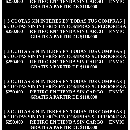
$250.000 | RETIRO EN TIENDA SIN CARGO | ENVÍO
GRATIS A PARTIR DE $110.000
| 3 CUOTAS SIN INTERÉS EN TODAS TUS COMPRAS |
6 CUOTAS SIN INTERÉS EN COMPRAS SUPERIORES A
$250.000 | RETIRO EN TIENDA SIN CARGO | ENVÍO
GRATIS A PARTIR DE $110.000
| 3 CUOTAS SIN INTERÉS EN TODAS TUS COMPRAS |
6 CUOTAS SIN INTERÉS EN COMPRAS SUPERIORES A
$250.000 | RETIRO EN TIENDA SIN CARGO | ENVÍO
GRATIS A PARTIR DE $110.000
| 3 CUOTAS SIN INTERÉS EN TODAS TUS COMPRAS |
6 CUOTAS SIN INTERÉS EN COMPRAS SUPERIORES A
$250.000 | RETIRO EN TIENDA SIN CARGO | ENVÍO
GRATIS A PARTIR DE $110.000
| 3 CUOTAS SIN INTERÉS EN TODAS TUS COMPRAS |
6 CUOTAS SIN INTERÉS EN COMPRAS SUPERIORES A
$250.000 | RETIRO EN TIENDA SIN CARGO | ENVÍO
GRATIS A PARTIR DE $110.000