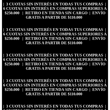
| 3 CUOTAS SIN INTERÉS EN TODAS TUS COMPRAS |
6 CUOTAS SIN INTERÉS EN COMPRAS SUPERIORES A
$250.000 | RETIRO EN TIENDA SIN CARGO | ENVÍO
GRATIS A PARTIR DE $110.000
| 3 CUOTAS SIN INTERÉS EN TODAS TUS COMPRAS |
6 CUOTAS SIN INTERÉS EN COMPRAS SUPERIORES A
$250.000 | RETIRO EN TIENDA SIN CARGO | ENVÍO
GRATIS A PARTIR DE $110.000
| 3 CUOTAS SIN INTERÉS EN TODAS TUS COMPRAS |
6 CUOTAS SIN INTERÉS EN COMPRAS SUPERIORES A
$250.000 | RETIRO EN TIENDA SIN CARGO | ENVÍO
GRATIS A PARTIR DE $110.000
| 3 CUOTAS SIN INTERÉS EN TODAS TUS COMPRAS |
6 CUOTAS SIN INTERÉS EN COMPRAS SUPERIORES A
$250.000 | RETIRO EN TIENDA SIN CARGO | ENVÍO
GRATIS A PARTIR DE $110.000
| 3 CUOTAS SIN INTERÉS EN TODAS TUS COMPRAS |