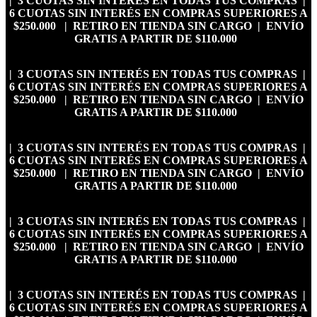
| 3 CUOTAS SIN INTERÉS EN TODAS TUS COMPRAS |
6 CUOTAS SIN INTERÉS EN COMPRAS SUPERIORES A
$250.000 | RETIRO EN TIENDA SIN CARGO | ENVÍO
GRATIS A PARTIR DE $110.000
| 3 CUOTAS SIN INTERÉS EN TODAS TUS COMPRAS |
6 CUOTAS SIN INTERÉS EN COMPRAS SUPERIORES A
$250.000 | RETIRO EN TIENDA SIN CARGO | ENVÍO
GRATIS A PARTIR DE $110.000
| 3 CUOTAS SIN INTERÉS EN TODAS TUS COMPRAS |
6 CUOTAS SIN INTERÉS EN COMPRAS SUPERIORES A
$250.000 | RETIRO EN TIENDA SIN CARGO | ENVÍO
GRATIS A PARTIR DE $110.000
| 3 CUOTAS SIN INTERÉS EN TODAS TUS COMPRAS |
6 CUOTAS SIN INTERÉS EN COMPRAS SUPERIORES A
$250.000 | RETIRO EN TIENDA SIN CARGO | ENVÍO
GRATIS A PARTIR DE $110.000
| 3 CUOTAS SIN INTERÉS EN TODAS TUS COMPRAS |
6 CUOTAS SIN INTERÉS EN COMPRAS SUPERIORES A