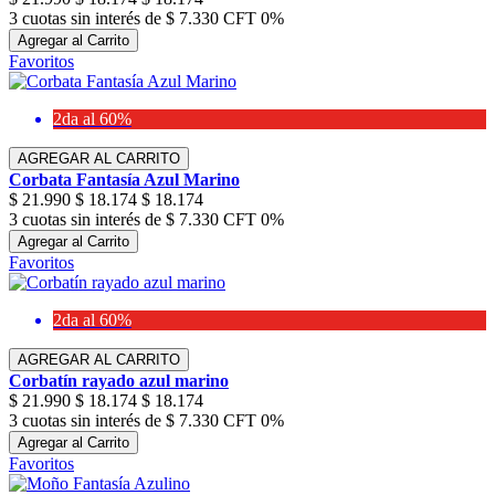
3 cuotas sin interés de
$ 7.330
CFT 0%
Agregar al Carrito
Favoritos
2da al 60%
AGREGAR AL CARRITO
Corbata Fantasía Azul Marino
$ 21.990
$ 18.174
$ 18.174
3 cuotas sin interés de
$ 7.330
CFT 0%
Agregar al Carrito
Favoritos
2da al 60%
AGREGAR AL CARRITO
Corbatín rayado azul marino
$ 21.990
$ 18.174
$ 18.174
3 cuotas sin interés de
$ 7.330
CFT 0%
Agregar al Carrito
Favoritos