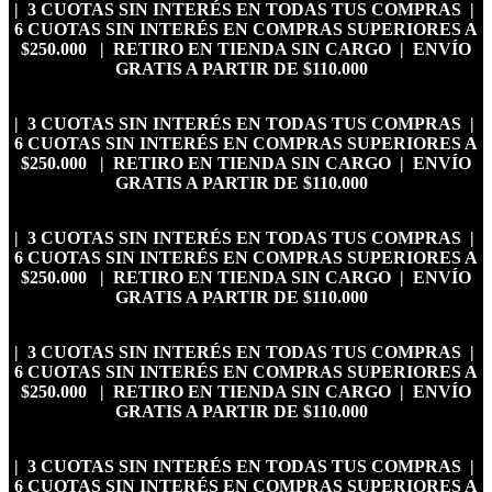
| 3 CUOTAS SIN INTERÉS EN TODAS TUS COMPRAS |
6 CUOTAS SIN INTERÉS EN COMPRAS SUPERIORES A
$250.000 | RETIRO EN TIENDA SIN CARGO | ENVÍO
GRATIS A PARTIR DE $110.000
| 3 CUOTAS SIN INTERÉS EN TODAS TUS COMPRAS |
6 CUOTAS SIN INTERÉS EN COMPRAS SUPERIORES A
$250.000 | RETIRO EN TIENDA SIN CARGO | ENVÍO
GRATIS A PARTIR DE $110.000
| 3 CUOTAS SIN INTERÉS EN TODAS TUS COMPRAS |
6 CUOTAS SIN INTERÉS EN COMPRAS SUPERIORES A
$250.000 | RETIRO EN TIENDA SIN CARGO | ENVÍO
GRATIS A PARTIR DE $110.000
| 3 CUOTAS SIN INTERÉS EN TODAS TUS COMPRAS |
6 CUOTAS SIN INTERÉS EN COMPRAS SUPERIORES A
$250.000 | RETIRO EN TIENDA SIN CARGO | ENVÍO
GRATIS A PARTIR DE $110.000
| 3 CUOTAS SIN INTERÉS EN TODAS TUS COMPRAS |
6 CUOTAS SIN INTERÉS EN COMPRAS SUPERIORES A