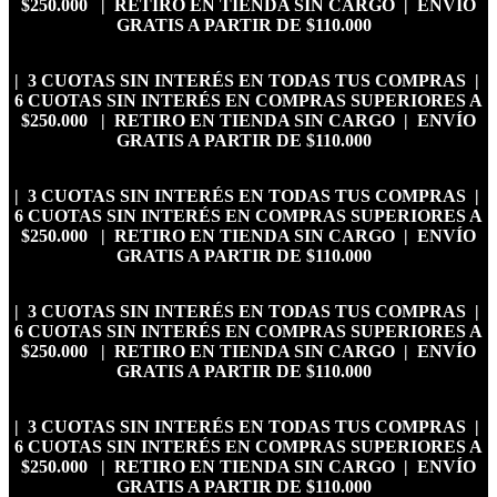
$250.000 | RETIRO EN TIENDA SIN CARGO | ENVÍO
GRATIS A PARTIR DE $110.000
| 3 CUOTAS SIN INTERÉS EN TODAS TUS COMPRAS |
6 CUOTAS SIN INTERÉS EN COMPRAS SUPERIORES A
$250.000 | RETIRO EN TIENDA SIN CARGO | ENVÍO
GRATIS A PARTIR DE $110.000
| 3 CUOTAS SIN INTERÉS EN TODAS TUS COMPRAS |
6 CUOTAS SIN INTERÉS EN COMPRAS SUPERIORES A
$250.000 | RETIRO EN TIENDA SIN CARGO | ENVÍO
GRATIS A PARTIR DE $110.000
| 3 CUOTAS SIN INTERÉS EN TODAS TUS COMPRAS |
6 CUOTAS SIN INTERÉS EN COMPRAS SUPERIORES A
$250.000 | RETIRO EN TIENDA SIN CARGO | ENVÍO
GRATIS A PARTIR DE $110.000
| 3 CUOTAS SIN INTERÉS EN TODAS TUS COMPRAS |
6 CUOTAS SIN INTERÉS EN COMPRAS SUPERIORES A
$250.000 | RETIRO EN TIENDA SIN CARGO | ENVÍO
GRATIS A PARTIR DE $110.000