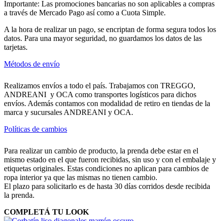
Importante: Las promociones bancarias no son aplicables a compras
a través de Mercado Pago así como a Cuota Simple.
A la hora de realizar un pago, se encriptan de forma segura todos los
datos. Para una mayor seguridad, no guardamos los datos de las
tarjetas.
Métodos de envío
Realizamos envíos a todo el país. Trabajamos con TREGGO,
ANDREANI y OCA como transportes logísticos para dichos
envíos. Además contamos con modalidad de retiro en tiendas de la
marca y sucursales ANDREANI y OCA.
Políticas de cambios
Para realizar un cambio de producto, la prenda debe estar en el
mismo estado en el que fueron recibidas, sin uso y con el embalaje y
etiquetas originales. Estas condiciones no aplican para cambios de
ropa interior ya que las mismas no tienen cambio.
El plazo para solicitarlo es de hasta 30 días corridos desde recibida
la prenda.
COMPLETÁ TU LOOK