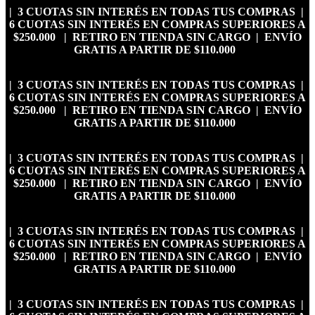
| 3 CUOTAS SIN INTERÉS EN TODAS TUS COMPRAS |
6 CUOTAS SIN INTERÉS EN COMPRAS SUPERIORES A
$250.000 | RETIRO EN TIENDA SIN CARGO | ENVÍO
GRATIS A PARTIR DE $110.000
| 3 CUOTAS SIN INTERÉS EN TODAS TUS COMPRAS |
6 CUOTAS SIN INTERÉS EN COMPRAS SUPERIORES A
$250.000 | RETIRO EN TIENDA SIN CARGO | ENVÍO
GRATIS A PARTIR DE $110.000
| 3 CUOTAS SIN INTERÉS EN TODAS TUS COMPRAS |
6 CUOTAS SIN INTERÉS EN COMPRAS SUPERIORES A
$250.000 | RETIRO EN TIENDA SIN CARGO | ENVÍO
GRATIS A PARTIR DE $110.000
| 3 CUOTAS SIN INTERÉS EN TODAS TUS COMPRAS |
6 CUOTAS SIN INTERÉS EN COMPRAS SUPERIORES A
$250.000 | RETIRO EN TIENDA SIN CARGO | ENVÍO
GRATIS A PARTIR DE $110.000
| 3 CUOTAS SIN INTERÉS EN TODAS TUS COMPRAS |