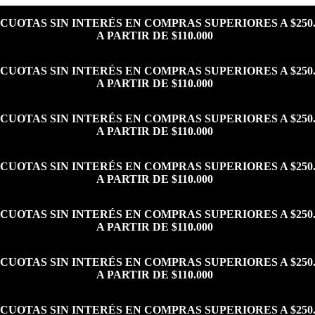
 CUOTAS SIN INTERÉS EN COMPRAS SUPERIORES A $250
A PARTIR DE $110.000
 CUOTAS SIN INTERÉS EN COMPRAS SUPERIORES A $250
A PARTIR DE $110.000
 CUOTAS SIN INTERÉS EN COMPRAS SUPERIORES A $250
A PARTIR DE $110.000
 CUOTAS SIN INTERÉS EN COMPRAS SUPERIORES A $250
A PARTIR DE $110.000
 CUOTAS SIN INTERÉS EN COMPRAS SUPERIORES A $250
A PARTIR DE $110.000
 CUOTAS SIN INTERÉS EN COMPRAS SUPERIORES A $250
A PARTIR DE $110.000
 CUOTAS SIN INTERÉS EN COMPRAS SUPERIORES A $250