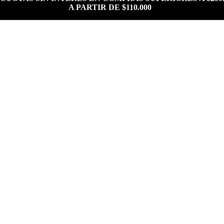
A PARTIR DE $110.000