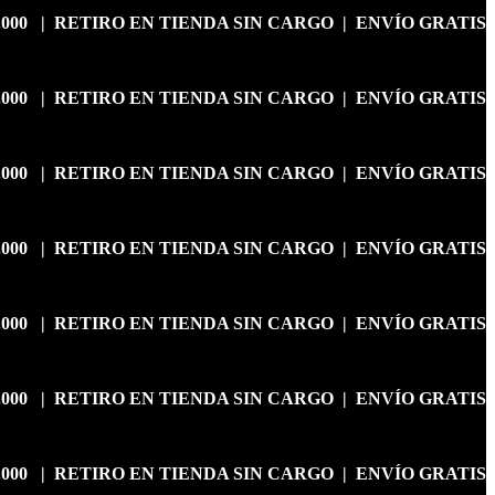
.000 | RETIRO EN TIENDA SIN CARGO | ENVÍO GRATIS
.000 | RETIRO EN TIENDA SIN CARGO | ENVÍO GRATIS
.000 | RETIRO EN TIENDA SIN CARGO | ENVÍO GRATIS
.000 | RETIRO EN TIENDA SIN CARGO | ENVÍO GRATIS
.000 | RETIRO EN TIENDA SIN CARGO | ENVÍO GRATIS
.000 | RETIRO EN TIENDA SIN CARGO | ENVÍO GRATIS
.000 | RETIRO EN TIENDA SIN CARGO | ENVÍO GRATIS