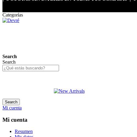
Categorías
Search
Search
Search
Mi cuenta
Mi cuenta
Resumen
Mis datos