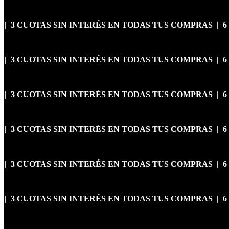
| 3 CUOTAS SIN INTERÉS EN TODAS TUS COMPRAS | 6
| 3 CUOTAS SIN INTERÉS EN TODAS TUS COMPRAS | 6
| 3 CUOTAS SIN INTERÉS EN TODAS TUS COMPRAS | 6
| 3 CUOTAS SIN INTERÉS EN TODAS TUS COMPRAS | 6
| 3 CUOTAS SIN INTERÉS EN TODAS TUS COMPRAS | 6
| 3 CUOTAS SIN INTERÉS EN TODAS TUS COMPRAS | 6