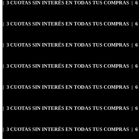
| 3 CUOTAS SIN INTERÉS EN TODAS TUS COMPRAS | 6
| 3 CUOTAS SIN INTERÉS EN TODAS TUS COMPRAS | 6
| 3 CUOTAS SIN INTERÉS EN TODAS TUS COMPRAS | 6
| 3 CUOTAS SIN INTERÉS EN TODAS TUS COMPRAS | 6
| 3 CUOTAS SIN INTERÉS EN TODAS TUS COMPRAS | 6
| 3 CUOTAS SIN INTERÉS EN TODAS TUS COMPRAS | 6
| 3 CUOTAS SIN INTERÉS EN TODAS TUS COMPRAS | 6