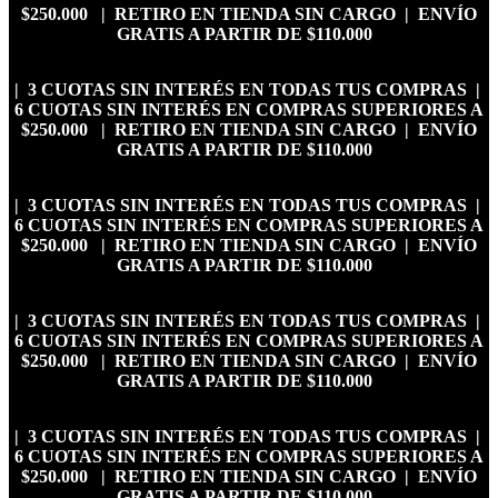
$250.000 | RETIRO EN TIENDA SIN CARGO | ENVÍO
GRATIS A PARTIR DE $110.000
| 3 CUOTAS SIN INTERÉS EN TODAS TUS COMPRAS |
6 CUOTAS SIN INTERÉS EN COMPRAS SUPERIORES A
$250.000 | RETIRO EN TIENDA SIN CARGO | ENVÍO
GRATIS A PARTIR DE $110.000
| 3 CUOTAS SIN INTERÉS EN TODAS TUS COMPRAS |
6 CUOTAS SIN INTERÉS EN COMPRAS SUPERIORES A
$250.000 | RETIRO EN TIENDA SIN CARGO | ENVÍO
GRATIS A PARTIR DE $110.000
| 3 CUOTAS SIN INTERÉS EN TODAS TUS COMPRAS |
6 CUOTAS SIN INTERÉS EN COMPRAS SUPERIORES A
$250.000 | RETIRO EN TIENDA SIN CARGO | ENVÍO
GRATIS A PARTIR DE $110.000
| 3 CUOTAS SIN INTERÉS EN TODAS TUS COMPRAS |
6 CUOTAS SIN INTERÉS EN COMPRAS SUPERIORES A
$250.000 | RETIRO EN TIENDA SIN CARGO | ENVÍO
GRATIS A PARTIR DE $110.000