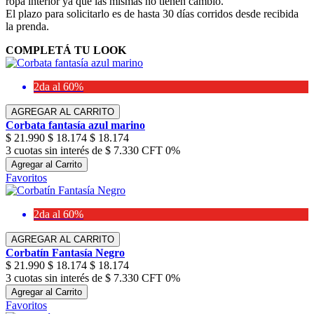
ropa interior ya que las mismas no tienen cambio.
El plazo para solicitarlo es de hasta 30 días corridos desde recibida
la prenda.
COMPLETÁ TU LOOK
2da al 60%
AGREGAR AL CARRITO
Corbata fantasía azul marino
$ 21.990
$ 18.174
$ 18.174
3 cuotas sin interés de
$ 7.330
CFT 0%
Agregar al Carrito
Favoritos
2da al 60%
AGREGAR AL CARRITO
Corbatín Fantasía Negro
$ 21.990
$ 18.174
$ 18.174
3 cuotas sin interés de
$ 7.330
CFT 0%
Agregar al Carrito
Favoritos