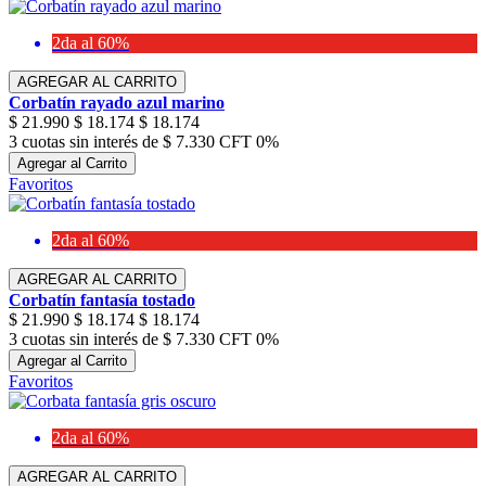
2da al 60%
AGREGAR AL CARRITO
Corbatín rayado azul marino
$ 21.990
$ 18.174
$ 18.174
3 cuotas sin interés de
$ 7.330
CFT 0%
Agregar al Carrito
Favoritos
2da al 60%
AGREGAR AL CARRITO
Corbatín fantasía tostado
$ 21.990
$ 18.174
$ 18.174
3 cuotas sin interés de
$ 7.330
CFT 0%
Agregar al Carrito
Favoritos
2da al 60%
AGREGAR AL CARRITO