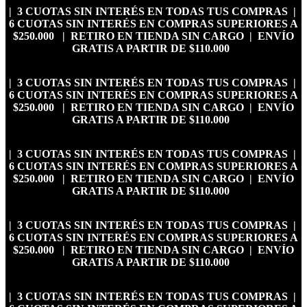
| 3 CUOTAS SIN INTERÉS EN TODAS TUS COMPRAS |
6 CUOTAS SIN INTERÉS EN COMPRAS SUPERIORES A
$250.000 | RETIRO EN TIENDA SIN CARGO | ENVÍO
GRATIS A PARTIR DE $110.000
| 3 CUOTAS SIN INTERÉS EN TODAS TUS COMPRAS |
6 CUOTAS SIN INTERÉS EN COMPRAS SUPERIORES A
$250.000 | RETIRO EN TIENDA SIN CARGO | ENVÍO
GRATIS A PARTIR DE $110.000
| 3 CUOTAS SIN INTERÉS EN TODAS TUS COMPRAS |
6 CUOTAS SIN INTERÉS EN COMPRAS SUPERIORES A
$250.000 | RETIRO EN TIENDA SIN CARGO | ENVÍO
GRATIS A PARTIR DE $110.000
| 3 CUOTAS SIN INTERÉS EN TODAS TUS COMPRAS |
6 CUOTAS SIN INTERÉS EN COMPRAS SUPERIORES A
$250.000 | RETIRO EN TIENDA SIN CARGO | ENVÍO
GRATIS A PARTIR DE $110.000
| 3 CUOTAS SIN INTERÉS EN TODAS TUS COMPRAS |