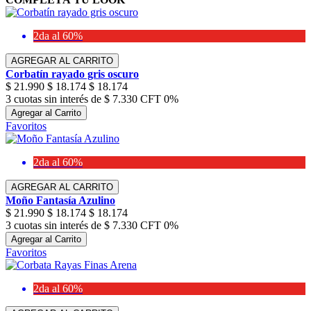
2da al 60%
AGREGAR AL CARRITO
Corbatín rayado gris oscuro
$ 21.990
$ 18.174
$ 18.174
3 cuotas sin interés de
$ 7.330
CFT 0%
Agregar al Carrito
Favoritos
2da al 60%
AGREGAR AL CARRITO
Moño Fantasía Azulino
$ 21.990
$ 18.174
$ 18.174
3 cuotas sin interés de
$ 7.330
CFT 0%
Agregar al Carrito
Favoritos
2da al 60%