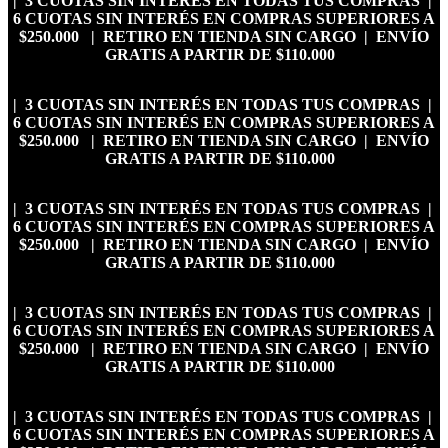
| 3 CUOTAS SIN INTERÉS EN TODAS TUS COMPRAS |
6 CUOTAS SIN INTERÉS EN COMPRAS SUPERIORES A
$250.000 | RETIRO EN TIENDA SIN CARGO | ENVÍO
GRATIS A PARTIR DE $110.000
| 3 CUOTAS SIN INTERÉS EN TODAS TUS COMPRAS |
6 CUOTAS SIN INTERÉS EN COMPRAS SUPERIORES A
$250.000 | RETIRO EN TIENDA SIN CARGO | ENVÍO
GRATIS A PARTIR DE $110.000
| 3 CUOTAS SIN INTERÉS EN TODAS TUS COMPRAS |
6 CUOTAS SIN INTERÉS EN COMPRAS SUPERIORES A
$250.000 | RETIRO EN TIENDA SIN CARGO | ENVÍO
GRATIS A PARTIR DE $110.000
| 3 CUOTAS SIN INTERÉS EN TODAS TUS COMPRAS |
6 CUOTAS SIN INTERÉS EN COMPRAS SUPERIORES A
$250.000 | RETIRO EN TIENDA SIN CARGO | ENVÍO
GRATIS A PARTIR DE $110.000
| 3 CUOTAS SIN INTERÉS EN TODAS TUS COMPRAS |
6 CUOTAS SIN INTERÉS EN COMPRAS SUPERIORES A