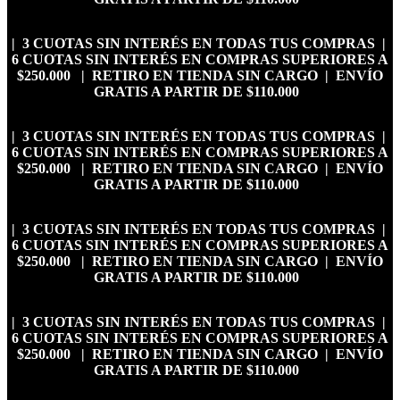
| 3 CUOTAS SIN INTERÉS EN TODAS TUS COMPRAS |
6 CUOTAS SIN INTERÉS EN COMPRAS SUPERIORES A
$250.000 | RETIRO EN TIENDA SIN CARGO | ENVÍO
GRATIS A PARTIR DE $110.000
| 3 CUOTAS SIN INTERÉS EN TODAS TUS COMPRAS |
6 CUOTAS SIN INTERÉS EN COMPRAS SUPERIORES A
$250.000 | RETIRO EN TIENDA SIN CARGO | ENVÍO
GRATIS A PARTIR DE $110.000
| 3 CUOTAS SIN INTERÉS EN TODAS TUS COMPRAS |
6 CUOTAS SIN INTERÉS EN COMPRAS SUPERIORES A
$250.000 | RETIRO EN TIENDA SIN CARGO | ENVÍO
GRATIS A PARTIR DE $110.000
| 3 CUOTAS SIN INTERÉS EN TODAS TUS COMPRAS |
6 CUOTAS SIN INTERÉS EN COMPRAS SUPERIORES A
$250.000 | RETIRO EN TIENDA SIN CARGO | ENVÍO
GRATIS A PARTIR DE $110.000