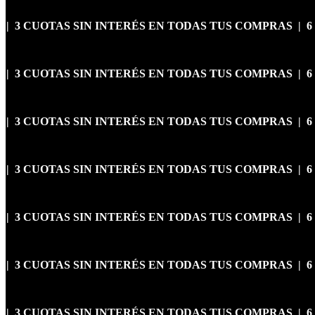
| 3 CUOTAS SIN INTERÉS EN TODAS TUS COMPRAS | 6
| 3 CUOTAS SIN INTERÉS EN TODAS TUS COMPRAS | 6
| 3 CUOTAS SIN INTERÉS EN TODAS TUS COMPRAS | 6
| 3 CUOTAS SIN INTERÉS EN TODAS TUS COMPRAS | 6
| 3 CUOTAS SIN INTERÉS EN TODAS TUS COMPRAS | 6
| 3 CUOTAS SIN INTERÉS EN TODAS TUS COMPRAS | 6
| 3 CUOTAS SIN INTERÉS EN TODAS TUS COMPRAS | 6