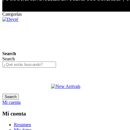
Categorías
Search
Search
Search
Mi cuenta
Mi cuenta
Resumen
Mis datos