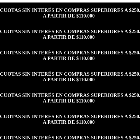
 CUOTAS SIN INTERÉS EN COMPRAS SUPERIORES A $250
A PARTIR DE $110.000
 CUOTAS SIN INTERÉS EN COMPRAS SUPERIORES A $250
A PARTIR DE $110.000
 CUOTAS SIN INTERÉS EN COMPRAS SUPERIORES A $250
A PARTIR DE $110.000
 CUOTAS SIN INTERÉS EN COMPRAS SUPERIORES A $250
A PARTIR DE $110.000
 CUOTAS SIN INTERÉS EN COMPRAS SUPERIORES A $250
A PARTIR DE $110.000
 CUOTAS SIN INTERÉS EN COMPRAS SUPERIORES A $250
A PARTIR DE $110.000
 CUOTAS SIN INTERÉS EN COMPRAS SUPERIORES A $250