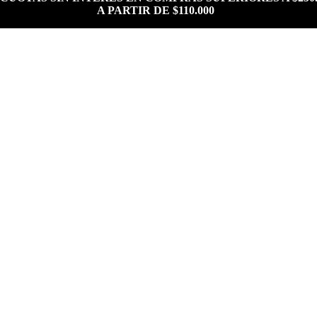
A PARTIR DE $110.000