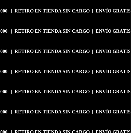
.000 | RETIRO EN TIENDA SIN CARGO | ENVÍO GRATIS
.000 | RETIRO EN TIENDA SIN CARGO | ENVÍO GRATIS
.000 | RETIRO EN TIENDA SIN CARGO | ENVÍO GRATIS
.000 | RETIRO EN TIENDA SIN CARGO | ENVÍO GRATIS
.000 | RETIRO EN TIENDA SIN CARGO | ENVÍO GRATIS
.000 | RETIRO EN TIENDA SIN CARGO | ENVÍO GRATIS
.000 | RETIRO EN TIENDA SIN CARGO | ENVÍO GRATIS