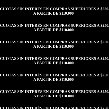
 CUOTAS SIN INTERÉS EN COMPRAS SUPERIORES A $250
A PARTIR DE $110.000
 CUOTAS SIN INTERÉS EN COMPRAS SUPERIORES A $250
A PARTIR DE $110.000
 CUOTAS SIN INTERÉS EN COMPRAS SUPERIORES A $250
A PARTIR DE $110.000
 CUOTAS SIN INTERÉS EN COMPRAS SUPERIORES A $250
A PARTIR DE $110.000
 CUOTAS SIN INTERÉS EN COMPRAS SUPERIORES A $250
A PARTIR DE $110.000
 CUOTAS SIN INTERÉS EN COMPRAS SUPERIORES A $250
A PARTIR DE $110.000
 CUOTAS SIN INTERÉS EN COMPRAS SUPERIORES A $250