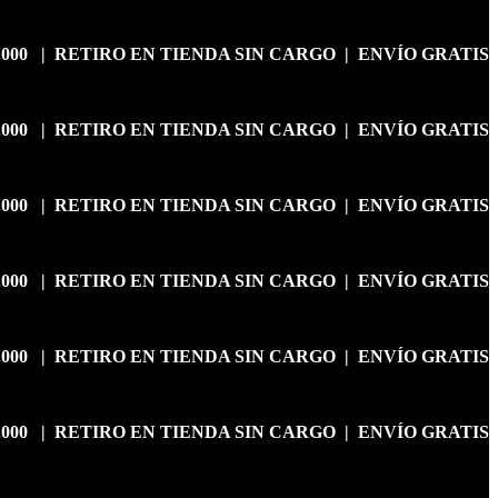
.000 | RETIRO EN TIENDA SIN CARGO | ENVÍO GRATIS
.000 | RETIRO EN TIENDA SIN CARGO | ENVÍO GRATIS
.000 | RETIRO EN TIENDA SIN CARGO | ENVÍO GRATIS
.000 | RETIRO EN TIENDA SIN CARGO | ENVÍO GRATIS
.000 | RETIRO EN TIENDA SIN CARGO | ENVÍO GRATIS
.000 | RETIRO EN TIENDA SIN CARGO | ENVÍO GRATIS