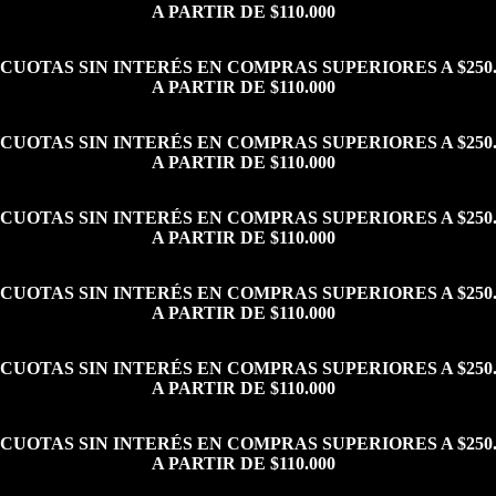
A PARTIR DE $110.000
 CUOTAS SIN INTERÉS EN COMPRAS SUPERIORES A $250
A PARTIR DE $110.000
 CUOTAS SIN INTERÉS EN COMPRAS SUPERIORES A $250
A PARTIR DE $110.000
 CUOTAS SIN INTERÉS EN COMPRAS SUPERIORES A $250
A PARTIR DE $110.000
 CUOTAS SIN INTERÉS EN COMPRAS SUPERIORES A $250
A PARTIR DE $110.000
 CUOTAS SIN INTERÉS EN COMPRAS SUPERIORES A $250
A PARTIR DE $110.000
 CUOTAS SIN INTERÉS EN COMPRAS SUPERIORES A $250
A PARTIR DE $110.000