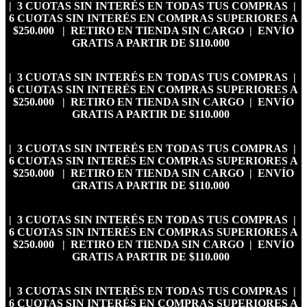
| 3 CUOTAS SIN INTERÉS EN TODAS TUS COMPRAS |
6 CUOTAS SIN INTERÉS EN COMPRAS SUPERIORES A
$250.000 | RETIRO EN TIENDA SIN CARGO | ENVÍO
GRATIS A PARTIR DE $110.000
| 3 CUOTAS SIN INTERÉS EN TODAS TUS COMPRAS |
6 CUOTAS SIN INTERÉS EN COMPRAS SUPERIORES A
$250.000 | RETIRO EN TIENDA SIN CARGO | ENVÍO
GRATIS A PARTIR DE $110.000
| 3 CUOTAS SIN INTERÉS EN TODAS TUS COMPRAS |
6 CUOTAS SIN INTERÉS EN COMPRAS SUPERIORES A
$250.000 | RETIRO EN TIENDA SIN CARGO | ENVÍO
GRATIS A PARTIR DE $110.000
| 3 CUOTAS SIN INTERÉS EN TODAS TUS COMPRAS |
6 CUOTAS SIN INTERÉS EN COMPRAS SUPERIORES A
$250.000 | RETIRO EN TIENDA SIN CARGO | ENVÍO
GRATIS A PARTIR DE $110.000
| 3 CUOTAS SIN INTERÉS EN TODAS TUS COMPRAS |
6 CUOTAS SIN INTERÉS EN COMPRAS SUPERIORES A