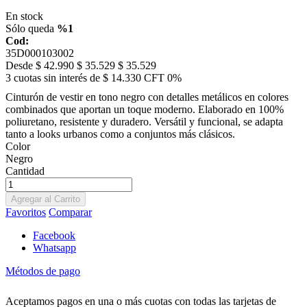
En stock
Sólo queda
%1
Cod:
35D000103002
Desde
$ 42.990
$ 35.529
$ 35.529
3 cuotas sin interés de
$ 14.330
CFT 0%
Cinturón de vestir en tono negro con detalles metálicos en colores
combinados que aportan un toque moderno. Elaborado en 100%
poliuretano, resistente y duradero. Versátil y funcional, se adapta
tanto a looks urbanos como a conjuntos más clásicos.
Color
Negro
Cantidad
Agregar al Carrito
Favoritos
Comparar
Facebook
Whatsapp
Métodos de pago
Aceptamos pagos en una o más cuotas con todas las tarjetas de