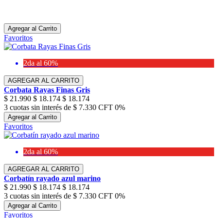
Marrón
Marrón
Agregar al Carrito
Favoritos
2da al 60%
AGREGAR AL CARRITO
Corbata Rayas Finas Gris
$ 21.990
$ 18.174
$ 18.174
3 cuotas sin interés de
$ 7.330
CFT 0%
Agregar al Carrito
Favoritos
2da al 60%
AGREGAR AL CARRITO
Corbatín rayado azul marino
$ 21.990
$ 18.174
$ 18.174
3 cuotas sin interés de
$ 7.330
CFT 0%
Agregar al Carrito
Favoritos