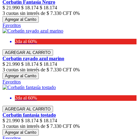
Corbatín Fantasía Negro
$ 21.990
$ 18.174
$ 18.174
3 cuotas sin interés de
$ 7.330
CFT 0%
Agregar al Carrito
Favoritos
2da al 60%
AGREGAR AL CARRITO
Corbatín rayado azul marino
$ 21.990
$ 18.174
$ 18.174
3 cuotas sin interés de
$ 7.330
CFT 0%
Agregar al Carrito
Favoritos
2da al 60%
AGREGAR AL CARRITO
Corbatín fantasía tostado
$ 21.990
$ 18.174
$ 18.174
3 cuotas sin interés de
$ 7.330
CFT 0%
Agregar al Carrito
Favoritos