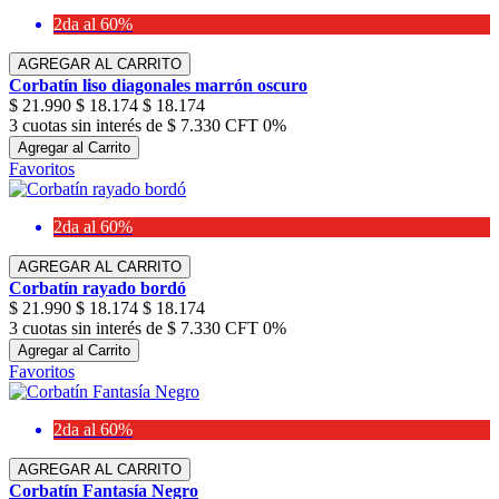
2da al 60%
AGREGAR AL CARRITO
Corbatín liso diagonales marrón oscuro
$ 21.990
$ 18.174
$ 18.174
3 cuotas sin interés de
$ 7.330
CFT 0%
Agregar al Carrito
Favoritos
2da al 60%
AGREGAR AL CARRITO
Corbatín rayado bordó
$ 21.990
$ 18.174
$ 18.174
3 cuotas sin interés de
$ 7.330
CFT 0%
Agregar al Carrito
Favoritos
2da al 60%
AGREGAR AL CARRITO
Corbatín Fantasía Negro