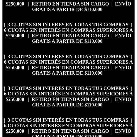
$250.000 | RETIRO EN TIENDA SIN CARGO | ENVÍO
GRATIS A PARTIR DE $110.000
| 3 CUOTAS SIN INTERÉS EN TODAS TUS COMPRAS |
6 CUOTAS SIN INTERÉS EN COMPRAS SUPERIORES A
$250.000 | RETIRO EN TIENDA SIN CARGO | ENVÍO
GRATIS A PARTIR DE $110.000
| 3 CUOTAS SIN INTERÉS EN TODAS TUS COMPRAS |
6 CUOTAS SIN INTERÉS EN COMPRAS SUPERIORES A
$250.000 | RETIRO EN TIENDA SIN CARGO | ENVÍO
GRATIS A PARTIR DE $110.000
| 3 CUOTAS SIN INTERÉS EN TODAS TUS COMPRAS |
6 CUOTAS SIN INTERÉS EN COMPRAS SUPERIORES A
$250.000 | RETIRO EN TIENDA SIN CARGO | ENVÍO
GRATIS A PARTIR DE $110.000
| 3 CUOTAS SIN INTERÉS EN TODAS TUS COMPRAS |
6 CUOTAS SIN INTERÉS EN COMPRAS SUPERIORES A
$250.000 | RETIRO EN TIENDA SIN CARGO | ENVÍO
GRATIS A PARTIR DE $110.000