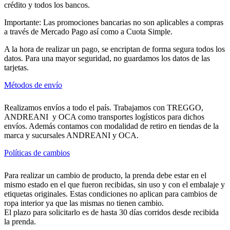
crédito y todos los bancos.
Importante: Las promociones bancarias no son aplicables a compras
a través de Mercado Pago así como a Cuota Simple.
A la hora de realizar un pago, se encriptan de forma segura todos los
datos. Para una mayor seguridad, no guardamos los datos de las
tarjetas.
Métodos de envío
Realizamos envíos a todo el país. Trabajamos con TREGGO,
ANDREANI y OCA como transportes logísticos para dichos
envíos. Además contamos con modalidad de retiro en tiendas de la
marca y sucursales ANDREANI y OCA.
Políticas de cambios
Para realizar un cambio de producto, la prenda debe estar en el
mismo estado en el que fueron recibidas, sin uso y con el embalaje y
etiquetas originales. Estas condiciones no aplican para cambios de
ropa interior ya que las mismas no tienen cambio.
El plazo para solicitarlo es de hasta 30 días corridos desde recibida
la prenda.