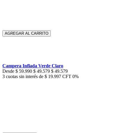
AGREGAR AL CARRITO
Negro
Marron Oscuro
Tiza
Cemento
Campera Inflada Verde Claro
Desde
$ 59.990
$ 49.579
$ 49.579
3 cuotas sin interés de
$ 19.997
CFT 0%
Negro
Marron Oscuro
Tiza
Cemento
Negro
Marron Oscuro
Tiza
Cemento