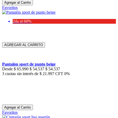
Agregar al Carrito
Favoritos
2da al 60%
AGREGAR AL CARRITO
Gris Claro
Azulino
Pantalón sport de punto beige
Desde
$ 65.990
$ 54.537
$ 54.537
3 cuotas sin interés de
$ 21.997
CFT 0%
Gris Claro
Azulino
Gris Claro
Azulino
Agregar al Carrito
Favoritos