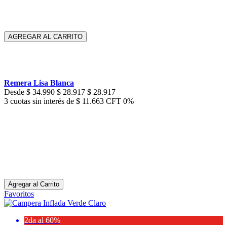
AGREGAR AL CARRITO
Azul Marino
Negro
Gris Melange
Remera Lisa Blanca
Desde
$ 34.990
$ 28.917
$ 28.917
3 cuotas sin interés de
$ 11.663
CFT 0%
Azul Marino
Negro
Gris Melange
Azul Marino
Negro
Gris Melange
Agregar al Carrito
Favoritos
2da al 60%