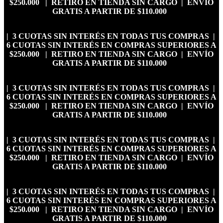
$250.000 | RETIRO EN TIENDA SIN CARGO | ENVÍO
GRATIS A PARTIR DE $110.000
| 3 CUOTAS SIN INTERÉS EN TODAS TUS COMPRAS |
6 CUOTAS SIN INTERÉS EN COMPRAS SUPERIORES A
$250.000 | RETIRO EN TIENDA SIN CARGO | ENVÍO
GRATIS A PARTIR DE $110.000
| 3 CUOTAS SIN INTERÉS EN TODAS TUS COMPRAS |
6 CUOTAS SIN INTERÉS EN COMPRAS SUPERIORES A
$250.000 | RETIRO EN TIENDA SIN CARGO | ENVÍO
GRATIS A PARTIR DE $110.000
| 3 CUOTAS SIN INTERÉS EN TODAS TUS COMPRAS |
6 CUOTAS SIN INTERÉS EN COMPRAS SUPERIORES A
$250.000 | RETIRO EN TIENDA SIN CARGO | ENVÍO
GRATIS A PARTIR DE $110.000
| 3 CUOTAS SIN INTERÉS EN TODAS TUS COMPRAS |
6 CUOTAS SIN INTERÉS EN COMPRAS SUPERIORES A
$250.000 | RETIRO EN TIENDA SIN CARGO | ENVÍO
GRATIS A PARTIR DE $110.000