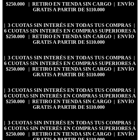
$250.000 | RETIRO EN TIENDA SIN CARGO | ENVÍO
GRATIS A PARTIR DE $110.000
| 3 CUOTAS SIN INTERÉS EN TODAS TUS COMPRAS |
6 CUOTAS SIN INTERÉS EN COMPRAS SUPERIORES A
$250.000 | RETIRO EN TIENDA SIN CARGO | ENVÍO
GRATIS A PARTIR DE $110.000
| 3 CUOTAS SIN INTERÉS EN TODAS TUS COMPRAS |
6 CUOTAS SIN INTERÉS EN COMPRAS SUPERIORES A
$250.000 | RETIRO EN TIENDA SIN CARGO | ENVÍO
GRATIS A PARTIR DE $110.000
| 3 CUOTAS SIN INTERÉS EN TODAS TUS COMPRAS |
6 CUOTAS SIN INTERÉS EN COMPRAS SUPERIORES A
$250.000 | RETIRO EN TIENDA SIN CARGO | ENVÍO
GRATIS A PARTIR DE $110.000
| 3 CUOTAS SIN INTERÉS EN TODAS TUS COMPRAS |
6 CUOTAS SIN INTERÉS EN COMPRAS SUPERIORES A
$250.000 | RETIRO EN TIENDA SIN CARGO | ENVÍO
GRATIS A PARTIR DE $110.000