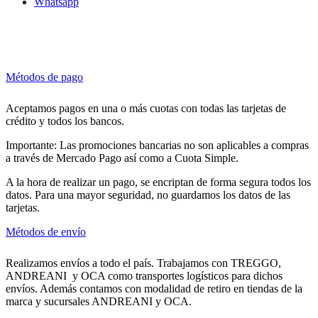
Whatsapp
Métodos de pago
Aceptamos pagos en una o más cuotas con todas las tarjetas de
crédito y todos los bancos.
Importante: Las promociones bancarias no son aplicables a compras
a través de Mercado Pago así como a Cuota Simple.
A la hora de realizar un pago, se encriptan de forma segura todos los
datos. Para una mayor seguridad, no guardamos los datos de las
tarjetas.
Métodos de envío
Realizamos envíos a todo el país. Trabajamos con TREGGO,
ANDREANI y OCA como transportes logísticos para dichos
envíos. Además contamos con modalidad de retiro en tiendas de la
marca y sucursales ANDREANI y OCA.