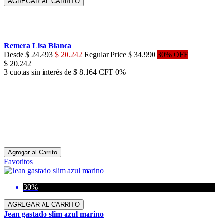
AGREGAR AL CARRITO
Azul Marino
Negro
Gris Melange
Remera Lisa Blanca
Desde
$ 24.493
$ 20.242
Regular Price
$ 34.990
30% OFF
$ 20.242
3 cuotas sin interés de
$ 8.164
CFT 0%
Azul Marino
Negro
Gris Melange
Azul Marino
Negro
Gris Melange
Agregar al Carrito
Favoritos
30%
AGREGAR AL CARRITO
Jean gastado slim azul marino