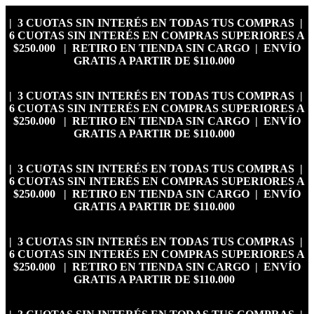
| 3 CUOTAS SIN INTERÉS EN TODAS TUS COMPRAS |
6 CUOTAS SIN INTERÉS EN COMPRAS SUPERIORES A
$250.000 | RETIRO EN TIENDA SIN CARGO | ENVÍO
GRATIS A PARTIR DE $110.000
| 3 CUOTAS SIN INTERÉS EN TODAS TUS COMPRAS |
6 CUOTAS SIN INTERÉS EN COMPRAS SUPERIORES A
$250.000 | RETIRO EN TIENDA SIN CARGO | ENVÍO
GRATIS A PARTIR DE $110.000
| 3 CUOTAS SIN INTERÉS EN TODAS TUS COMPRAS |
6 CUOTAS SIN INTERÉS EN COMPRAS SUPERIORES A
$250.000 | RETIRO EN TIENDA SIN CARGO | ENVÍO
GRATIS A PARTIR DE $110.000
| 3 CUOTAS SIN INTERÉS EN TODAS TUS COMPRAS |
6 CUOTAS SIN INTERÉS EN COMPRAS SUPERIORES A
$250.000 | RETIRO EN TIENDA SIN CARGO | ENVÍO
GRATIS A PARTIR DE $110.000