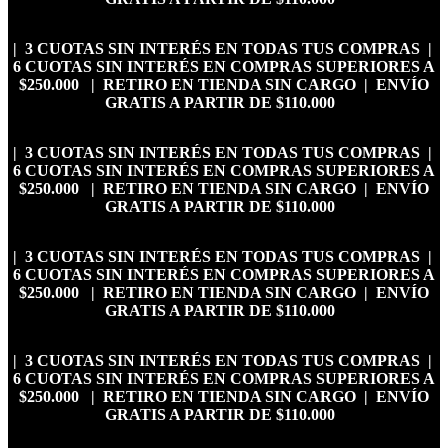
| 3 CUOTAS SIN INTERÉS EN TODAS TUS COMPRAS |
6 CUOTAS SIN INTERÉS EN COMPRAS SUPERIORES A
$250.000 | RETIRO EN TIENDA SIN CARGO | ENVÍO
GRATIS A PARTIR DE $110.000
| 3 CUOTAS SIN INTERÉS EN TODAS TUS COMPRAS |
6 CUOTAS SIN INTERÉS EN COMPRAS SUPERIORES A
$250.000 | RETIRO EN TIENDA SIN CARGO | ENVÍO
GRATIS A PARTIR DE $110.000
| 3 CUOTAS SIN INTERÉS EN TODAS TUS COMPRAS |
6 CUOTAS SIN INTERÉS EN COMPRAS SUPERIORES A
$250.000 | RETIRO EN TIENDA SIN CARGO | ENVÍO
GRATIS A PARTIR DE $110.000
| 3 CUOTAS SIN INTERÉS EN TODAS TUS COMPRAS |
6 CUOTAS SIN INTERÉS EN COMPRAS SUPERIORES A
$250.000 | RETIRO EN TIENDA SIN CARGO | ENVÍO
GRATIS A PARTIR DE $110.000