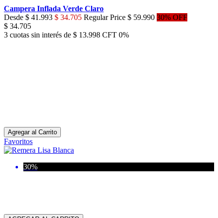
Campera Inflada Verde Claro
Desde
$ 41.993
$ 34.705
Regular Price
$ 59.990
30% OFF
$ 34.705
3 cuotas sin interés de
$ 13.998
CFT 0%
Negro
Marron Oscuro
Tiza
Cemento
Negro
Marron Oscuro
Tiza
Cemento
Agregar al Carrito
Favoritos
30%