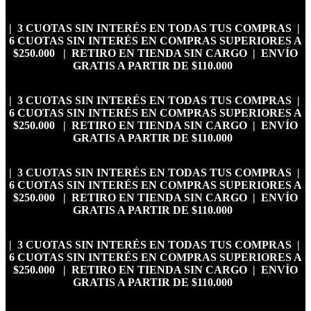
| 3 CUOTAS SIN INTERÉS EN TODAS TUS COMPRAS |
6 CUOTAS SIN INTERÉS EN COMPRAS SUPERIORES A
$250.000 | RETIRO EN TIENDA SIN CARGO | ENVÍO
GRATIS A PARTIR DE $110.000
| 3 CUOTAS SIN INTERÉS EN TODAS TUS COMPRAS |
6 CUOTAS SIN INTERÉS EN COMPRAS SUPERIORES A
$250.000 | RETIRO EN TIENDA SIN CARGO | ENVÍO
GRATIS A PARTIR DE $110.000
| 3 CUOTAS SIN INTERÉS EN TODAS TUS COMPRAS |
6 CUOTAS SIN INTERÉS EN COMPRAS SUPERIORES A
$250.000 | RETIRO EN TIENDA SIN CARGO | ENVÍO
GRATIS A PARTIR DE $110.000
| 3 CUOTAS SIN INTERÉS EN TODAS TUS COMPRAS |
6 CUOTAS SIN INTERÉS EN COMPRAS SUPERIORES A
$250.000 | RETIRO EN TIENDA SIN CARGO | ENVÍO
GRATIS A PARTIR DE $110.000