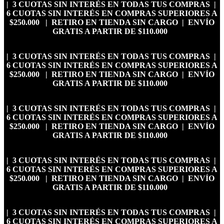
| 3 CUOTAS SIN INTERÉS EN TODAS TUS COMPRAS |
6 CUOTAS SIN INTERÉS EN COMPRAS SUPERIORES A
$250.000 | RETIRO EN TIENDA SIN CARGO | ENVÍO
GRATIS A PARTIR DE $110.000
| 3 CUOTAS SIN INTERÉS EN TODAS TUS COMPRAS |
6 CUOTAS SIN INTERÉS EN COMPRAS SUPERIORES A
$250.000 | RETIRO EN TIENDA SIN CARGO | ENVÍO
GRATIS A PARTIR DE $110.000
| 3 CUOTAS SIN INTERÉS EN TODAS TUS COMPRAS |
6 CUOTAS SIN INTERÉS EN COMPRAS SUPERIORES A
$250.000 | RETIRO EN TIENDA SIN CARGO | ENVÍO
GRATIS A PARTIR DE $110.000
| 3 CUOTAS SIN INTERÉS EN TODAS TUS COMPRAS |
6 CUOTAS SIN INTERÉS EN COMPRAS SUPERIORES A
$250.000 | RETIRO EN TIENDA SIN CARGO | ENVÍO
GRATIS A PARTIR DE $110.000
| 3 CUOTAS SIN INTERÉS EN TODAS TUS COMPRAS |
6 CUOTAS SIN INTERÉS EN COMPRAS SUPERIORES A