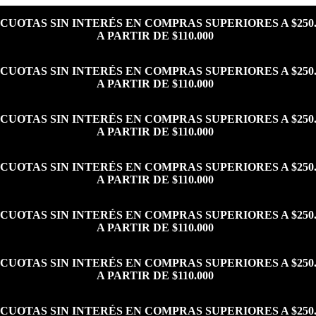
 CUOTAS SIN INTERÉS EN COMPRAS SUPERIORES A $250
A PARTIR DE $110.000
 CUOTAS SIN INTERÉS EN COMPRAS SUPERIORES A $250
A PARTIR DE $110.000
 CUOTAS SIN INTERÉS EN COMPRAS SUPERIORES A $250
A PARTIR DE $110.000
 CUOTAS SIN INTERÉS EN COMPRAS SUPERIORES A $250
A PARTIR DE $110.000
 CUOTAS SIN INTERÉS EN COMPRAS SUPERIORES A $250
A PARTIR DE $110.000
 CUOTAS SIN INTERÉS EN COMPRAS SUPERIORES A $250
A PARTIR DE $110.000
 CUOTAS SIN INTERÉS EN COMPRAS SUPERIORES A $250