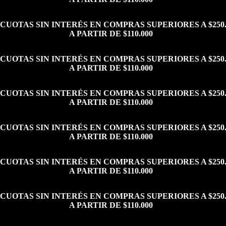
 CUOTAS SIN INTERÉS EN COMPRAS SUPERIORES A $250
A PARTIR DE $110.000
 CUOTAS SIN INTERÉS EN COMPRAS SUPERIORES A $250
A PARTIR DE $110.000
 CUOTAS SIN INTERÉS EN COMPRAS SUPERIORES A $250
A PARTIR DE $110.000
 CUOTAS SIN INTERÉS EN COMPRAS SUPERIORES A $250
A PARTIR DE $110.000
 CUOTAS SIN INTERÉS EN COMPRAS SUPERIORES A $250
A PARTIR DE $110.000
 CUOTAS SIN INTERÉS EN COMPRAS SUPERIORES A $250
A PARTIR DE $110.000