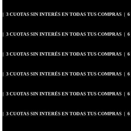
| 3 CUOTAS SIN INTERÉS EN TODAS TUS COMPRAS | 6
| 3 CUOTAS SIN INTERÉS EN TODAS TUS COMPRAS | 6
| 3 CUOTAS SIN INTERÉS EN TODAS TUS COMPRAS | 6
| 3 CUOTAS SIN INTERÉS EN TODAS TUS COMPRAS | 6
| 3 CUOTAS SIN INTERÉS EN TODAS TUS COMPRAS | 6
| 3 CUOTAS SIN INTERÉS EN TODAS TUS COMPRAS | 6