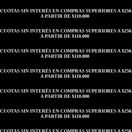
 CUOTAS SIN INTERÉS EN COMPRAS SUPERIORES A $250
A PARTIR DE $110.000
 CUOTAS SIN INTERÉS EN COMPRAS SUPERIORES A $250
A PARTIR DE $110.000
 CUOTAS SIN INTERÉS EN COMPRAS SUPERIORES A $250
A PARTIR DE $110.000
 CUOTAS SIN INTERÉS EN COMPRAS SUPERIORES A $250
A PARTIR DE $110.000
 CUOTAS SIN INTERÉS EN COMPRAS SUPERIORES A $250
A PARTIR DE $110.000
 CUOTAS SIN INTERÉS EN COMPRAS SUPERIORES A $250
A PARTIR DE $110.000
 CUOTAS SIN INTERÉS EN COMPRAS SUPERIORES A $250