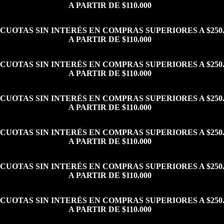
A PARTIR DE $110.000
 CUOTAS SIN INTERÉS EN COMPRAS SUPERIORES A $250
A PARTIR DE $110.000
 CUOTAS SIN INTERÉS EN COMPRAS SUPERIORES A $250
A PARTIR DE $110.000
 CUOTAS SIN INTERÉS EN COMPRAS SUPERIORES A $250
A PARTIR DE $110.000
 CUOTAS SIN INTERÉS EN COMPRAS SUPERIORES A $250
A PARTIR DE $110.000
 CUOTAS SIN INTERÉS EN COMPRAS SUPERIORES A $250
A PARTIR DE $110.000
 CUOTAS SIN INTERÉS EN COMPRAS SUPERIORES A $250
A PARTIR DE $110.000