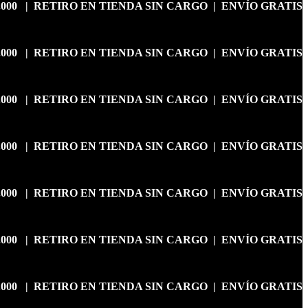
.000 | RETIRO EN TIENDA SIN CARGO | ENVÍO GRATIS
.000 | RETIRO EN TIENDA SIN CARGO | ENVÍO GRATIS
.000 | RETIRO EN TIENDA SIN CARGO | ENVÍO GRATIS
.000 | RETIRO EN TIENDA SIN CARGO | ENVÍO GRATIS
.000 | RETIRO EN TIENDA SIN CARGO | ENVÍO GRATIS
.000 | RETIRO EN TIENDA SIN CARGO | ENVÍO GRATIS
.000 | RETIRO EN TIENDA SIN CARGO | ENVÍO GRATIS