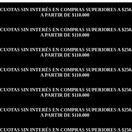
 CUOTAS SIN INTERÉS EN COMPRAS SUPERIORES A $250
A PARTIR DE $110.000
 CUOTAS SIN INTERÉS EN COMPRAS SUPERIORES A $250
A PARTIR DE $110.000
 CUOTAS SIN INTERÉS EN COMPRAS SUPERIORES A $250
A PARTIR DE $110.000
 CUOTAS SIN INTERÉS EN COMPRAS SUPERIORES A $250
A PARTIR DE $110.000
 CUOTAS SIN INTERÉS EN COMPRAS SUPERIORES A $250
A PARTIR DE $110.000
 CUOTAS SIN INTERÉS EN COMPRAS SUPERIORES A $250
A PARTIR DE $110.000
 CUOTAS SIN INTERÉS EN COMPRAS SUPERIORES A $250