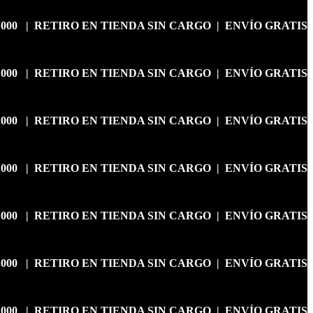
.000 | RETIRO EN TIENDA SIN CARGO | ENVÍO GRATIS
.000 | RETIRO EN TIENDA SIN CARGO | ENVÍO GRATIS
.000 | RETIRO EN TIENDA SIN CARGO | ENVÍO GRATIS
.000 | RETIRO EN TIENDA SIN CARGO | ENVÍO GRATIS
.000 | RETIRO EN TIENDA SIN CARGO | ENVÍO GRATIS
.000 | RETIRO EN TIENDA SIN CARGO | ENVÍO GRATIS
.000 | RETIRO EN TIENDA SIN CARGO | ENVÍO GRATIS