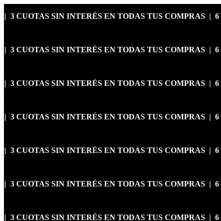
| 3 CUOTAS SIN INTERÉS EN TODAS TUS COMPRAS | 6
| 3 CUOTAS SIN INTERÉS EN TODAS TUS COMPRAS | 6
| 3 CUOTAS SIN INTERÉS EN TODAS TUS COMPRAS | 6
| 3 CUOTAS SIN INTERÉS EN TODAS TUS COMPRAS | 6
| 3 CUOTAS SIN INTERÉS EN TODAS TUS COMPRAS | 6
| 3 CUOTAS SIN INTERÉS EN TODAS TUS COMPRAS | 6
| 3 CUOTAS SIN INTERÉS EN TODAS TUS COMPRAS | 6