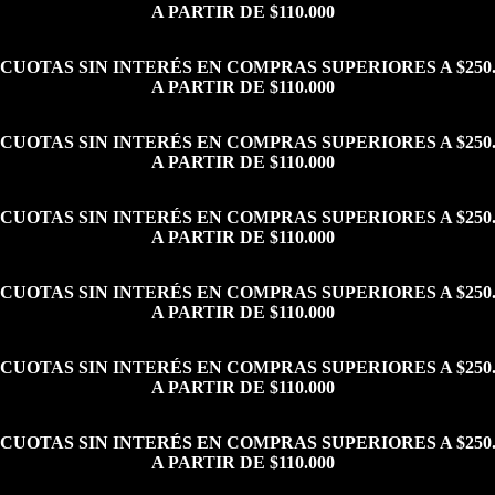
A PARTIR DE $110.000
 CUOTAS SIN INTERÉS EN COMPRAS SUPERIORES A $250
A PARTIR DE $110.000
 CUOTAS SIN INTERÉS EN COMPRAS SUPERIORES A $250
A PARTIR DE $110.000
 CUOTAS SIN INTERÉS EN COMPRAS SUPERIORES A $250
A PARTIR DE $110.000
 CUOTAS SIN INTERÉS EN COMPRAS SUPERIORES A $250
A PARTIR DE $110.000
 CUOTAS SIN INTERÉS EN COMPRAS SUPERIORES A $250
A PARTIR DE $110.000
 CUOTAS SIN INTERÉS EN COMPRAS SUPERIORES A $250
A PARTIR DE $110.000