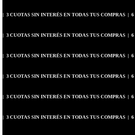
| 3 CUOTAS SIN INTERÉS EN TODAS TUS COMPRAS | 6
| 3 CUOTAS SIN INTERÉS EN TODAS TUS COMPRAS | 6
| 3 CUOTAS SIN INTERÉS EN TODAS TUS COMPRAS | 6
| 3 CUOTAS SIN INTERÉS EN TODAS TUS COMPRAS | 6
| 3 CUOTAS SIN INTERÉS EN TODAS TUS COMPRAS | 6
| 3 CUOTAS SIN INTERÉS EN TODAS TUS COMPRAS | 6