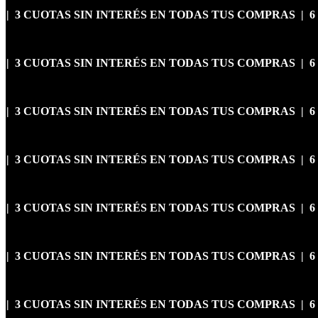
| 3 CUOTAS SIN INTERÉS EN TODAS TUS COMPRAS | 6
| 3 CUOTAS SIN INTERÉS EN TODAS TUS COMPRAS | 6
| 3 CUOTAS SIN INTERÉS EN TODAS TUS COMPRAS | 6
| 3 CUOTAS SIN INTERÉS EN TODAS TUS COMPRAS | 6
| 3 CUOTAS SIN INTERÉS EN TODAS TUS COMPRAS | 6
| 3 CUOTAS SIN INTERÉS EN TODAS TUS COMPRAS | 6
| 3 CUOTAS SIN INTERÉS EN TODAS TUS COMPRAS | 6