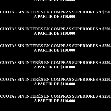
 CUOTAS SIN INTERÉS EN COMPRAS SUPERIORES A $250
A PARTIR DE $110.000
 CUOTAS SIN INTERÉS EN COMPRAS SUPERIORES A $250
A PARTIR DE $110.000
 CUOTAS SIN INTERÉS EN COMPRAS SUPERIORES A $250
A PARTIR DE $110.000
 CUOTAS SIN INTERÉS EN COMPRAS SUPERIORES A $250
A PARTIR DE $110.000
 CUOTAS SIN INTERÉS EN COMPRAS SUPERIORES A $250
A PARTIR DE $110.000
 CUOTAS SIN INTERÉS EN COMPRAS SUPERIORES A $250
A PARTIR DE $110.000