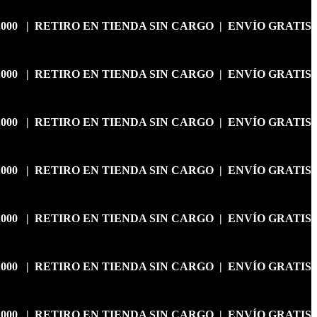
.000 | RETIRO EN TIENDA SIN CARGO | ENVÍO GRATIS
.000 | RETIRO EN TIENDA SIN CARGO | ENVÍO GRATIS
.000 | RETIRO EN TIENDA SIN CARGO | ENVÍO GRATIS
.000 | RETIRO EN TIENDA SIN CARGO | ENVÍO GRATIS
.000 | RETIRO EN TIENDA SIN CARGO | ENVÍO GRATIS
.000 | RETIRO EN TIENDA SIN CARGO | ENVÍO GRATIS
.000 | RETIRO EN TIENDA SIN CARGO | ENVÍO GRATIS