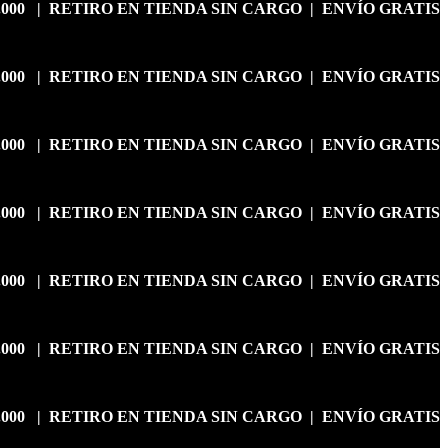
.000 | RETIRO EN TIENDA SIN CARGO | ENVÍO GRATIS
.000 | RETIRO EN TIENDA SIN CARGO | ENVÍO GRATIS
.000 | RETIRO EN TIENDA SIN CARGO | ENVÍO GRATIS
.000 | RETIRO EN TIENDA SIN CARGO | ENVÍO GRATIS
.000 | RETIRO EN TIENDA SIN CARGO | ENVÍO GRATIS
.000 | RETIRO EN TIENDA SIN CARGO | ENVÍO GRATIS
.000 | RETIRO EN TIENDA SIN CARGO | ENVÍO GRATIS