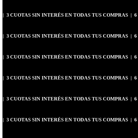
| 3 CUOTAS SIN INTERÉS EN TODAS TUS COMPRAS | 6
| 3 CUOTAS SIN INTERÉS EN TODAS TUS COMPRAS | 6
| 3 CUOTAS SIN INTERÉS EN TODAS TUS COMPRAS | 6
| 3 CUOTAS SIN INTERÉS EN TODAS TUS COMPRAS | 6
| 3 CUOTAS SIN INTERÉS EN TODAS TUS COMPRAS | 6
| 3 CUOTAS SIN INTERÉS EN TODAS TUS COMPRAS | 6