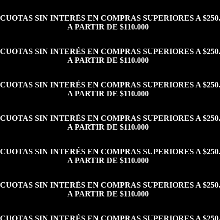
 CUOTAS SIN INTERÉS EN COMPRAS SUPERIORES A $250
A PARTIR DE $110.000
 CUOTAS SIN INTERÉS EN COMPRAS SUPERIORES A $250
A PARTIR DE $110.000
 CUOTAS SIN INTERÉS EN COMPRAS SUPERIORES A $250
A PARTIR DE $110.000
 CUOTAS SIN INTERÉS EN COMPRAS SUPERIORES A $250
A PARTIR DE $110.000
 CUOTAS SIN INTERÉS EN COMPRAS SUPERIORES A $250
A PARTIR DE $110.000
 CUOTAS SIN INTERÉS EN COMPRAS SUPERIORES A $250
A PARTIR DE $110.000
 CUOTAS SIN INTERÉS EN COMPRAS SUPERIORES A $250