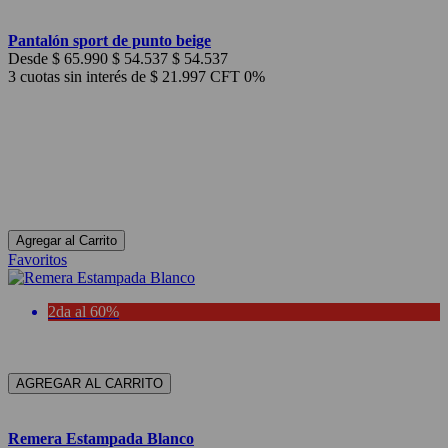
Gris Claro
Azulino
Pantalón sport de punto beige
Desde
$ 65.990
$ 54.537
$ 54.537
3 cuotas sin interés de
$ 21.997
CFT 0%
Azul Marino
Gris Claro
Azulino
Azul Marino
Gris Claro
Azulino
Agregar al Carrito
Favoritos
2da al 60%
AGREGAR AL CARRITO
Terracota
Remera Estampada Blanco