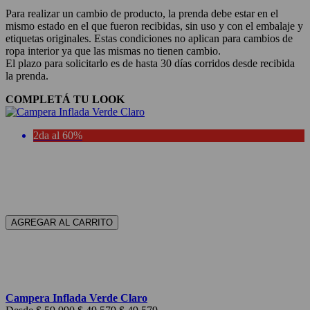
Para realizar un cambio de producto, la prenda debe estar en el
mismo estado en el que fueron recibidas, sin uso y con el embalaje y
etiquetas originales. Estas condiciones no aplican para cambios de
ropa interior ya que las mismas no tienen cambio.
El plazo para solicitarlo es de hasta 30 días corridos desde recibida
la prenda.
COMPLETÁ TU LOOK
2da al 60%
AGREGAR AL CARRITO
Negro
Marron Oscuro
Tiza
Cemento
Campera Inflada Verde Claro