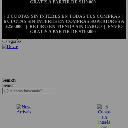
GRATIS A PARTIR DE $110.000
| 3 CUOTAS SIN INTERÉS EN TODAS TUS COMPRAS |
6 CUOTAS SIN INTERÉS EN COMPRAS SUPERIORES A
$250.000 | RETIRO EN TIENDA SIN CARGO | ENVÍO
GRATIS A PARTIR DE $110.000
Categorías
Search
Search