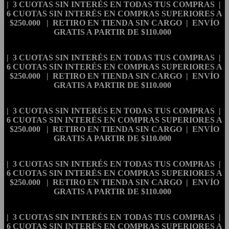
| 3 CUOTAS SIN INTERÉS EN TODAS TUS COMPRAS |
6 CUOTAS SIN INTERÉS EN COMPRAS SUPERIORES A
$250.000 | RETIRO EN TIENDA SIN CARGO | ENVÍO
GRATIS A PARTIR DE $110.000
| 3 CUOTAS SIN INTERÉS EN TODAS TUS COMPRAS |
6 CUOTAS SIN INTERÉS EN COMPRAS SUPERIORES A
$250.000 | RETIRO EN TIENDA SIN CARGO | ENVÍO
GRATIS A PARTIR DE $110.000
| 3 CUOTAS SIN INTERÉS EN TODAS TUS COMPRAS |
6 CUOTAS SIN INTERÉS EN COMPRAS SUPERIORES A
$250.000 | RETIRO EN TIENDA SIN CARGO | ENVÍO
GRATIS A PARTIR DE $110.000
| 3 CUOTAS SIN INTERÉS EN TODAS TUS COMPRAS |
6 CUOTAS SIN INTERÉS EN COMPRAS SUPERIORES A
$250.000 | RETIRO EN TIENDA SIN CARGO | ENVÍO
GRATIS A PARTIR DE $110.000
| 3 CUOTAS SIN INTERÉS EN TODAS TUS COMPRAS |
6 CUOTAS SIN INTERÉS EN COMPRAS SUPERIORES A