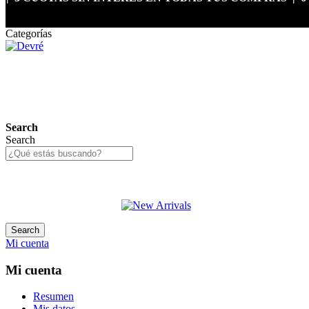
Categorías
Search
Search
Search
Mi cuenta
Mi cuenta
Resumen
Mis datos