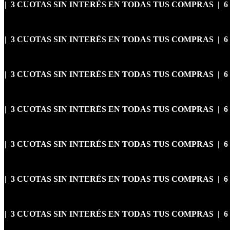
| 3 CUOTAS SIN INTERÉS EN TODAS TUS COMPRAS | 6
| 3 CUOTAS SIN INTERÉS EN TODAS TUS COMPRAS | 6
| 3 CUOTAS SIN INTERÉS EN TODAS TUS COMPRAS | 6
| 3 CUOTAS SIN INTERÉS EN TODAS TUS COMPRAS | 6
| 3 CUOTAS SIN INTERÉS EN TODAS TUS COMPRAS | 6
| 3 CUOTAS SIN INTERÉS EN TODAS TUS COMPRAS | 6
| 3 CUOTAS SIN INTERÉS EN TODAS TUS COMPRAS | 6