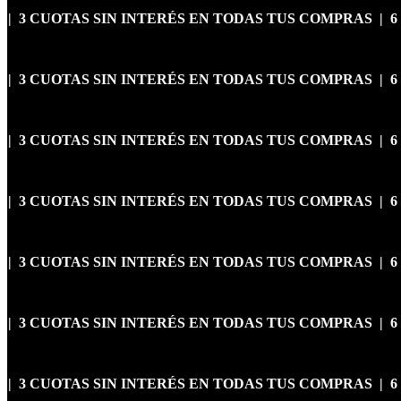
| 3 CUOTAS SIN INTERÉS EN TODAS TUS COMPRAS | 6
| 3 CUOTAS SIN INTERÉS EN TODAS TUS COMPRAS | 6
| 3 CUOTAS SIN INTERÉS EN TODAS TUS COMPRAS | 6
| 3 CUOTAS SIN INTERÉS EN TODAS TUS COMPRAS | 6
| 3 CUOTAS SIN INTERÉS EN TODAS TUS COMPRAS | 6
| 3 CUOTAS SIN INTERÉS EN TODAS TUS COMPRAS | 6
| 3 CUOTAS SIN INTERÉS EN TODAS TUS COMPRAS | 6