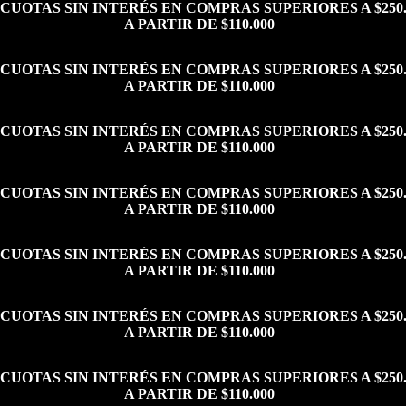
 CUOTAS SIN INTERÉS EN COMPRAS SUPERIORES A $250
A PARTIR DE $110.000
 CUOTAS SIN INTERÉS EN COMPRAS SUPERIORES A $250
A PARTIR DE $110.000
 CUOTAS SIN INTERÉS EN COMPRAS SUPERIORES A $250
A PARTIR DE $110.000
 CUOTAS SIN INTERÉS EN COMPRAS SUPERIORES A $250
A PARTIR DE $110.000
 CUOTAS SIN INTERÉS EN COMPRAS SUPERIORES A $250
A PARTIR DE $110.000
 CUOTAS SIN INTERÉS EN COMPRAS SUPERIORES A $250
A PARTIR DE $110.000
 CUOTAS SIN INTERÉS EN COMPRAS SUPERIORES A $250
A PARTIR DE $110.000