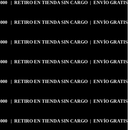
.000 | RETIRO EN TIENDA SIN CARGO | ENVÍO GRATIS
.000 | RETIRO EN TIENDA SIN CARGO | ENVÍO GRATIS
.000 | RETIRO EN TIENDA SIN CARGO | ENVÍO GRATIS
.000 | RETIRO EN TIENDA SIN CARGO | ENVÍO GRATIS
.000 | RETIRO EN TIENDA SIN CARGO | ENVÍO GRATIS
.000 | RETIRO EN TIENDA SIN CARGO | ENVÍO GRATIS
.000 | RETIRO EN TIENDA SIN CARGO | ENVÍO GRATIS