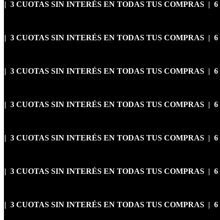
| 3 CUOTAS SIN INTERÉS EN TODAS TUS COMPRAS | 6
| 3 CUOTAS SIN INTERÉS EN TODAS TUS COMPRAS | 6
| 3 CUOTAS SIN INTERÉS EN TODAS TUS COMPRAS | 6
| 3 CUOTAS SIN INTERÉS EN TODAS TUS COMPRAS | 6
| 3 CUOTAS SIN INTERÉS EN TODAS TUS COMPRAS | 6
| 3 CUOTAS SIN INTERÉS EN TODAS TUS COMPRAS | 6
| 3 CUOTAS SIN INTERÉS EN TODAS TUS COMPRAS | 6