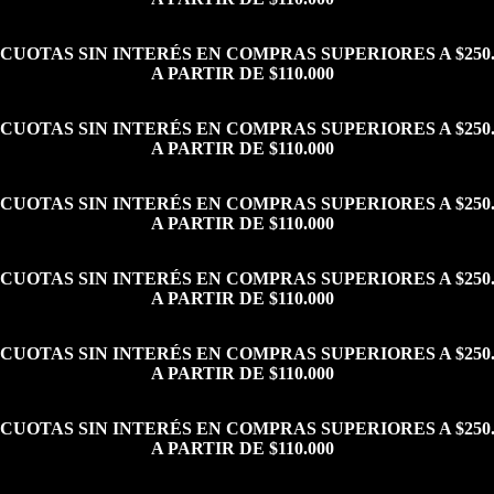
 CUOTAS SIN INTERÉS EN COMPRAS SUPERIORES A $250
A PARTIR DE $110.000
 CUOTAS SIN INTERÉS EN COMPRAS SUPERIORES A $250
A PARTIR DE $110.000
 CUOTAS SIN INTERÉS EN COMPRAS SUPERIORES A $250
A PARTIR DE $110.000
 CUOTAS SIN INTERÉS EN COMPRAS SUPERIORES A $250
A PARTIR DE $110.000
 CUOTAS SIN INTERÉS EN COMPRAS SUPERIORES A $250
A PARTIR DE $110.000
 CUOTAS SIN INTERÉS EN COMPRAS SUPERIORES A $250
A PARTIR DE $110.000