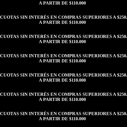
A PARTIR DE $110.000
 CUOTAS SIN INTERÉS EN COMPRAS SUPERIORES A $250
A PARTIR DE $110.000
 CUOTAS SIN INTERÉS EN COMPRAS SUPERIORES A $250
A PARTIR DE $110.000
 CUOTAS SIN INTERÉS EN COMPRAS SUPERIORES A $250
A PARTIR DE $110.000
 CUOTAS SIN INTERÉS EN COMPRAS SUPERIORES A $250
A PARTIR DE $110.000
 CUOTAS SIN INTERÉS EN COMPRAS SUPERIORES A $250
A PARTIR DE $110.000
 CUOTAS SIN INTERÉS EN COMPRAS SUPERIORES A $250
A PARTIR DE $110.000