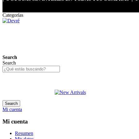
Categorías
Search
Search
Search
Mi cuenta
Mi cuenta
Resumen
Mis datos