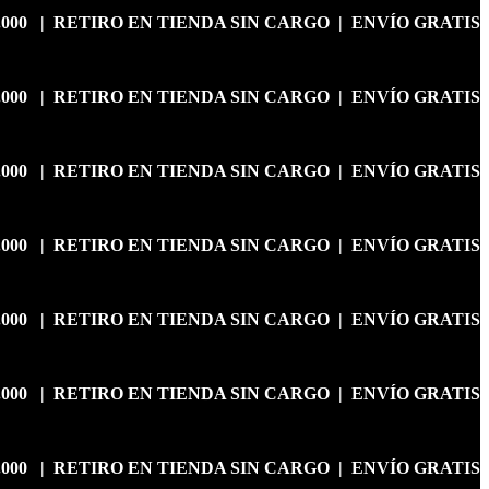
.000 | RETIRO EN TIENDA SIN CARGO | ENVÍO GRATIS
.000 | RETIRO EN TIENDA SIN CARGO | ENVÍO GRATIS
.000 | RETIRO EN TIENDA SIN CARGO | ENVÍO GRATIS
.000 | RETIRO EN TIENDA SIN CARGO | ENVÍO GRATIS
.000 | RETIRO EN TIENDA SIN CARGO | ENVÍO GRATIS
.000 | RETIRO EN TIENDA SIN CARGO | ENVÍO GRATIS
.000 | RETIRO EN TIENDA SIN CARGO | ENVÍO GRATIS