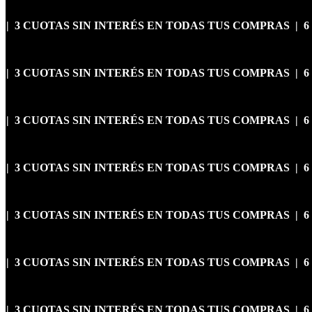
| 3 CUOTAS SIN INTERÉS EN TODAS TUS COMPRAS | 6
| 3 CUOTAS SIN INTERÉS EN TODAS TUS COMPRAS | 6
| 3 CUOTAS SIN INTERÉS EN TODAS TUS COMPRAS | 6
| 3 CUOTAS SIN INTERÉS EN TODAS TUS COMPRAS | 6
| 3 CUOTAS SIN INTERÉS EN TODAS TUS COMPRAS | 6
| 3 CUOTAS SIN INTERÉS EN TODAS TUS COMPRAS | 6
| 3 CUOTAS SIN INTERÉS EN TODAS TUS COMPRAS | 6