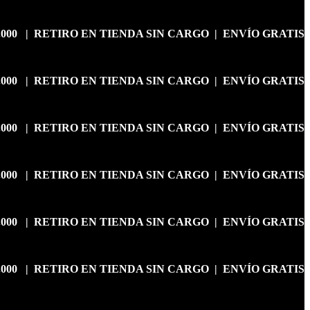
.000 | RETIRO EN TIENDA SIN CARGO | ENVÍO GRATIS
.000 | RETIRO EN TIENDA SIN CARGO | ENVÍO GRATIS
.000 | RETIRO EN TIENDA SIN CARGO | ENVÍO GRATIS
.000 | RETIRO EN TIENDA SIN CARGO | ENVÍO GRATIS
.000 | RETIRO EN TIENDA SIN CARGO | ENVÍO GRATIS
.000 | RETIRO EN TIENDA SIN CARGO | ENVÍO GRATIS