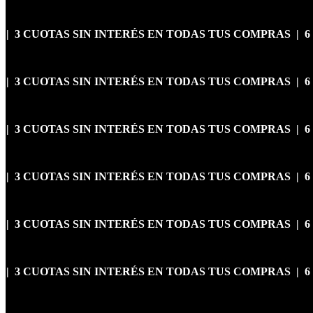
| 3 CUOTAS SIN INTERÉS EN TODAS TUS COMPRAS | 6
| 3 CUOTAS SIN INTERÉS EN TODAS TUS COMPRAS | 6
| 3 CUOTAS SIN INTERÉS EN TODAS TUS COMPRAS | 6
| 3 CUOTAS SIN INTERÉS EN TODAS TUS COMPRAS | 6
| 3 CUOTAS SIN INTERÉS EN TODAS TUS COMPRAS | 6
| 3 CUOTAS SIN INTERÉS EN TODAS TUS COMPRAS | 6