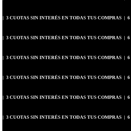
| 3 CUOTAS SIN INTERÉS EN TODAS TUS COMPRAS | 6
| 3 CUOTAS SIN INTERÉS EN TODAS TUS COMPRAS | 6
| 3 CUOTAS SIN INTERÉS EN TODAS TUS COMPRAS | 6
| 3 CUOTAS SIN INTERÉS EN TODAS TUS COMPRAS | 6
| 3 CUOTAS SIN INTERÉS EN TODAS TUS COMPRAS | 6
| 3 CUOTAS SIN INTERÉS EN TODAS TUS COMPRAS | 6