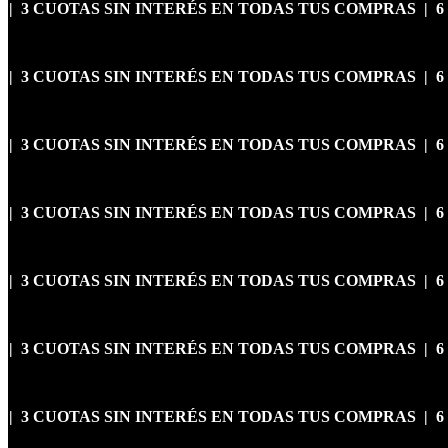
| 3 CUOTAS SIN INTERÉS EN TODAS TUS COMPRAS | 6
| 3 CUOTAS SIN INTERÉS EN TODAS TUS COMPRAS | 6
| 3 CUOTAS SIN INTERÉS EN TODAS TUS COMPRAS | 6
| 3 CUOTAS SIN INTERÉS EN TODAS TUS COMPRAS | 6
| 3 CUOTAS SIN INTERÉS EN TODAS TUS COMPRAS | 6
| 3 CUOTAS SIN INTERÉS EN TODAS TUS COMPRAS | 6
| 3 CUOTAS SIN INTERÉS EN TODAS TUS COMPRAS | 6