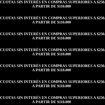
 CUOTAS SIN INTERÉS EN COMPRAS SUPERIORES A $250
A PARTIR DE $110.000
 CUOTAS SIN INTERÉS EN COMPRAS SUPERIORES A $250
A PARTIR DE $110.000
 CUOTAS SIN INTERÉS EN COMPRAS SUPERIORES A $250
A PARTIR DE $110.000
 CUOTAS SIN INTERÉS EN COMPRAS SUPERIORES A $250
A PARTIR DE $110.000
 CUOTAS SIN INTERÉS EN COMPRAS SUPERIORES A $250
A PARTIR DE $110.000
 CUOTAS SIN INTERÉS EN COMPRAS SUPERIORES A $250
A PARTIR DE $110.000
 CUOTAS SIN INTERÉS EN COMPRAS SUPERIORES A $250
A PARTIR DE $110.000