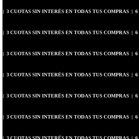
| 3 CUOTAS SIN INTERÉS EN TODAS TUS COMPRAS | 6
| 3 CUOTAS SIN INTERÉS EN TODAS TUS COMPRAS | 6
| 3 CUOTAS SIN INTERÉS EN TODAS TUS COMPRAS | 6
| 3 CUOTAS SIN INTERÉS EN TODAS TUS COMPRAS | 6
| 3 CUOTAS SIN INTERÉS EN TODAS TUS COMPRAS | 6
| 3 CUOTAS SIN INTERÉS EN TODAS TUS COMPRAS | 6
| 3 CUOTAS SIN INTERÉS EN TODAS TUS COMPRAS | 6