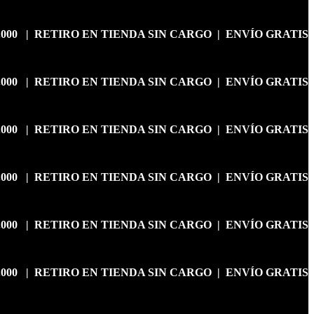
.000 | RETIRO EN TIENDA SIN CARGO | ENVÍO GRATIS
.000 | RETIRO EN TIENDA SIN CARGO | ENVÍO GRATIS
.000 | RETIRO EN TIENDA SIN CARGO | ENVÍO GRATIS
.000 | RETIRO EN TIENDA SIN CARGO | ENVÍO GRATIS
.000 | RETIRO EN TIENDA SIN CARGO | ENVÍO GRATIS
.000 | RETIRO EN TIENDA SIN CARGO | ENVÍO GRATIS