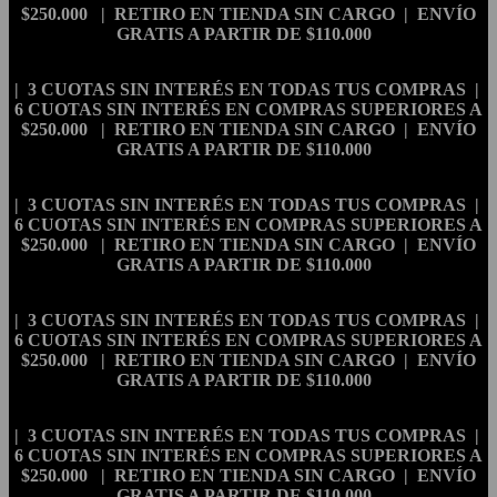
$250.000 | RETIRO EN TIENDA SIN CARGO | ENVÍO
GRATIS A PARTIR DE $110.000
| 3 CUOTAS SIN INTERÉS EN TODAS TUS COMPRAS |
6 CUOTAS SIN INTERÉS EN COMPRAS SUPERIORES A
$250.000 | RETIRO EN TIENDA SIN CARGO | ENVÍO
GRATIS A PARTIR DE $110.000
| 3 CUOTAS SIN INTERÉS EN TODAS TUS COMPRAS |
6 CUOTAS SIN INTERÉS EN COMPRAS SUPERIORES A
$250.000 | RETIRO EN TIENDA SIN CARGO | ENVÍO
GRATIS A PARTIR DE $110.000
| 3 CUOTAS SIN INTERÉS EN TODAS TUS COMPRAS |
6 CUOTAS SIN INTERÉS EN COMPRAS SUPERIORES A
$250.000 | RETIRO EN TIENDA SIN CARGO | ENVÍO
GRATIS A PARTIR DE $110.000
| 3 CUOTAS SIN INTERÉS EN TODAS TUS COMPRAS |
6 CUOTAS SIN INTERÉS EN COMPRAS SUPERIORES A
$250.000 | RETIRO EN TIENDA SIN CARGO | ENVÍO
GRATIS A PARTIR DE $110.000