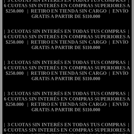
| 3 CUOTAS SIN INTERÉS EN TODAS TUS COMPRAS |
6 CUOTAS SIN INTERÉS EN COMPRAS SUPERIORES A
$250.000 | RETIRO EN TIENDA SIN CARGO | ENVÍO
GRATIS A PARTIR DE $110.000
| 3 CUOTAS SIN INTERÉS EN TODAS TUS COMPRAS |
6 CUOTAS SIN INTERÉS EN COMPRAS SUPERIORES A
$250.000 | RETIRO EN TIENDA SIN CARGO | ENVÍO
GRATIS A PARTIR DE $110.000
| 3 CUOTAS SIN INTERÉS EN TODAS TUS COMPRAS |
6 CUOTAS SIN INTERÉS EN COMPRAS SUPERIORES A
$250.000 | RETIRO EN TIENDA SIN CARGO | ENVÍO
GRATIS A PARTIR DE $110.000
| 3 CUOTAS SIN INTERÉS EN TODAS TUS COMPRAS |
6 CUOTAS SIN INTERÉS EN COMPRAS SUPERIORES A
$250.000 | RETIRO EN TIENDA SIN CARGO | ENVÍO
GRATIS A PARTIR DE $110.000
| 3 CUOTAS SIN INTERÉS EN TODAS TUS COMPRAS |
6 CUOTAS SIN INTERÉS EN COMPRAS SUPERIORES A