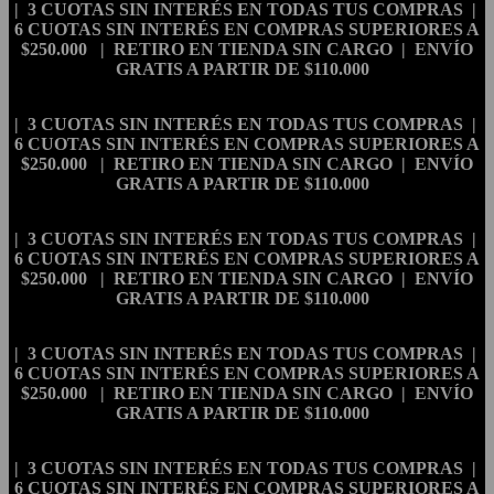
| 3 CUOTAS SIN INTERÉS EN TODAS TUS COMPRAS |
6 CUOTAS SIN INTERÉS EN COMPRAS SUPERIORES A
$250.000 | RETIRO EN TIENDA SIN CARGO | ENVÍO
GRATIS A PARTIR DE $110.000
| 3 CUOTAS SIN INTERÉS EN TODAS TUS COMPRAS |
6 CUOTAS SIN INTERÉS EN COMPRAS SUPERIORES A
$250.000 | RETIRO EN TIENDA SIN CARGO | ENVÍO
GRATIS A PARTIR DE $110.000
| 3 CUOTAS SIN INTERÉS EN TODAS TUS COMPRAS |
6 CUOTAS SIN INTERÉS EN COMPRAS SUPERIORES A
$250.000 | RETIRO EN TIENDA SIN CARGO | ENVÍO
GRATIS A PARTIR DE $110.000
| 3 CUOTAS SIN INTERÉS EN TODAS TUS COMPRAS |
6 CUOTAS SIN INTERÉS EN COMPRAS SUPERIORES A
$250.000 | RETIRO EN TIENDA SIN CARGO | ENVÍO
GRATIS A PARTIR DE $110.000
| 3 CUOTAS SIN INTERÉS EN TODAS TUS COMPRAS |
6 CUOTAS SIN INTERÉS EN COMPRAS SUPERIORES A