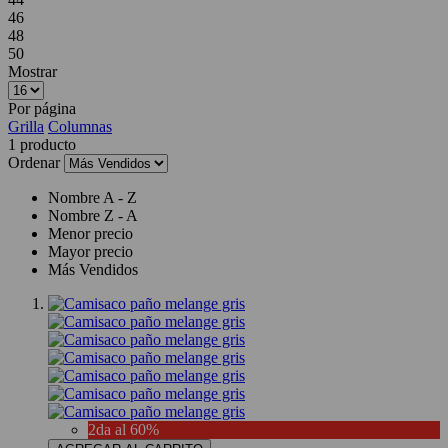
46
48
50
Mostrar
Por página
Grilla
Columnas
1 producto
Ordenar
Nombre A - Z
Nombre Z - A
Menor precio
Mayor precio
Más Vendidos
2da al 60%