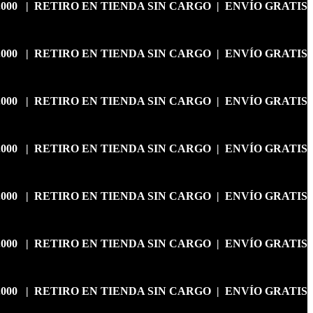
.000 | RETIRO EN TIENDA SIN CARGO | ENVÍO GRATIS
.000 | RETIRO EN TIENDA SIN CARGO | ENVÍO GRATIS
.000 | RETIRO EN TIENDA SIN CARGO | ENVÍO GRATIS
.000 | RETIRO EN TIENDA SIN CARGO | ENVÍO GRATIS
.000 | RETIRO EN TIENDA SIN CARGO | ENVÍO GRATIS
.000 | RETIRO EN TIENDA SIN CARGO | ENVÍO GRATIS
.000 | RETIRO EN TIENDA SIN CARGO | ENVÍO GRATIS