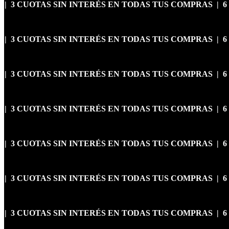
| 3 CUOTAS SIN INTERÉS EN TODAS TUS COMPRAS | 6
| 3 CUOTAS SIN INTERÉS EN TODAS TUS COMPRAS | 6
| 3 CUOTAS SIN INTERÉS EN TODAS TUS COMPRAS | 6
| 3 CUOTAS SIN INTERÉS EN TODAS TUS COMPRAS | 6
| 3 CUOTAS SIN INTERÉS EN TODAS TUS COMPRAS | 6
| 3 CUOTAS SIN INTERÉS EN TODAS TUS COMPRAS | 6
| 3 CUOTAS SIN INTERÉS EN TODAS TUS COMPRAS | 6