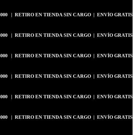
.000 | RETIRO EN TIENDA SIN CARGO | ENVÍO GRATIS
.000 | RETIRO EN TIENDA SIN CARGO | ENVÍO GRATIS
.000 | RETIRO EN TIENDA SIN CARGO | ENVÍO GRATIS
.000 | RETIRO EN TIENDA SIN CARGO | ENVÍO GRATIS
.000 | RETIRO EN TIENDA SIN CARGO | ENVÍO GRATIS
.000 | RETIRO EN TIENDA SIN CARGO | ENVÍO GRATIS