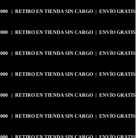
.000 | RETIRO EN TIENDA SIN CARGO | ENVÍO GRATIS
.000 | RETIRO EN TIENDA SIN CARGO | ENVÍO GRATIS
.000 | RETIRO EN TIENDA SIN CARGO | ENVÍO GRATIS
.000 | RETIRO EN TIENDA SIN CARGO | ENVÍO GRATIS
.000 | RETIRO EN TIENDA SIN CARGO | ENVÍO GRATIS
.000 | RETIRO EN TIENDA SIN CARGO | ENVÍO GRATIS
.000 | RETIRO EN TIENDA SIN CARGO | ENVÍO GRATIS