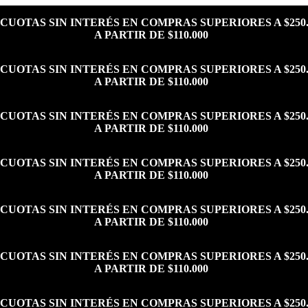
 CUOTAS SIN INTERÉS EN COMPRAS SUPERIORES A $250
A PARTIR DE $110.000
 CUOTAS SIN INTERÉS EN COMPRAS SUPERIORES A $250
A PARTIR DE $110.000
 CUOTAS SIN INTERÉS EN COMPRAS SUPERIORES A $250
A PARTIR DE $110.000
 CUOTAS SIN INTERÉS EN COMPRAS SUPERIORES A $250
A PARTIR DE $110.000
 CUOTAS SIN INTERÉS EN COMPRAS SUPERIORES A $250
A PARTIR DE $110.000
 CUOTAS SIN INTERÉS EN COMPRAS SUPERIORES A $250
A PARTIR DE $110.000
 CUOTAS SIN INTERÉS EN COMPRAS SUPERIORES A $250