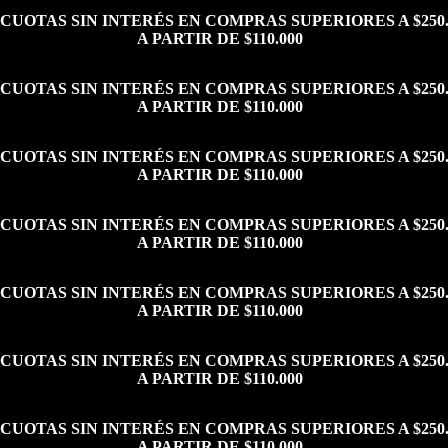
 CUOTAS SIN INTERÉS EN COMPRAS SUPERIORES A $250
A PARTIR DE $110.000
 CUOTAS SIN INTERÉS EN COMPRAS SUPERIORES A $250
A PARTIR DE $110.000
 CUOTAS SIN INTERÉS EN COMPRAS SUPERIORES A $250
A PARTIR DE $110.000
 CUOTAS SIN INTERÉS EN COMPRAS SUPERIORES A $250
A PARTIR DE $110.000
 CUOTAS SIN INTERÉS EN COMPRAS SUPERIORES A $250
A PARTIR DE $110.000
 CUOTAS SIN INTERÉS EN COMPRAS SUPERIORES A $250
A PARTIR DE $110.000
 CUOTAS SIN INTERÉS EN COMPRAS SUPERIORES A $250
A PARTIR DE $110.000