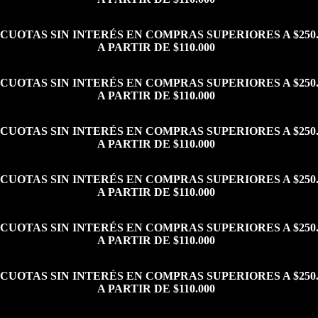
 CUOTAS SIN INTERÉS EN COMPRAS SUPERIORES A $250
A PARTIR DE $110.000
 CUOTAS SIN INTERÉS EN COMPRAS SUPERIORES A $250
A PARTIR DE $110.000
 CUOTAS SIN INTERÉS EN COMPRAS SUPERIORES A $250
A PARTIR DE $110.000
 CUOTAS SIN INTERÉS EN COMPRAS SUPERIORES A $250
A PARTIR DE $110.000
 CUOTAS SIN INTERÉS EN COMPRAS SUPERIORES A $250
A PARTIR DE $110.000
 CUOTAS SIN INTERÉS EN COMPRAS SUPERIORES A $250
A PARTIR DE $110.000