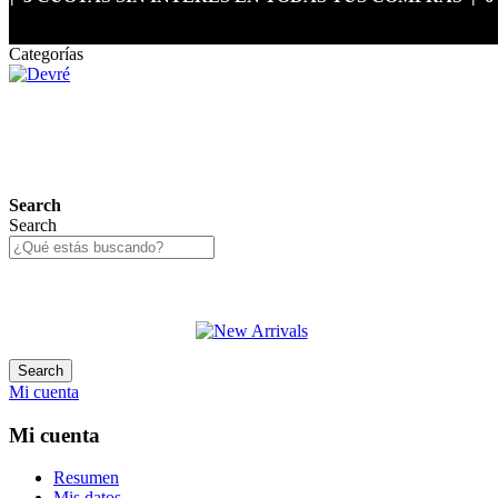
Categorías
Search
Search
Search
Mi cuenta
Mi cuenta
Resumen
Mis datos