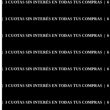
| 3 CUOTAS SIN INTERÉS EN TODAS TUS COMPRAS | 6
| 3 CUOTAS SIN INTERÉS EN TODAS TUS COMPRAS | 6
| 3 CUOTAS SIN INTERÉS EN TODAS TUS COMPRAS | 6
| 3 CUOTAS SIN INTERÉS EN TODAS TUS COMPRAS | 6
| 3 CUOTAS SIN INTERÉS EN TODAS TUS COMPRAS | 6
| 3 CUOTAS SIN INTERÉS EN TODAS TUS COMPRAS | 6
| 3 CUOTAS SIN INTERÉS EN TODAS TUS COMPRAS | 6