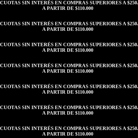
 CUOTAS SIN INTERÉS EN COMPRAS SUPERIORES A $250
A PARTIR DE $110.000
 CUOTAS SIN INTERÉS EN COMPRAS SUPERIORES A $250
A PARTIR DE $110.000
 CUOTAS SIN INTERÉS EN COMPRAS SUPERIORES A $250
A PARTIR DE $110.000
 CUOTAS SIN INTERÉS EN COMPRAS SUPERIORES A $250
A PARTIR DE $110.000
 CUOTAS SIN INTERÉS EN COMPRAS SUPERIORES A $250
A PARTIR DE $110.000
 CUOTAS SIN INTERÉS EN COMPRAS SUPERIORES A $250
A PARTIR DE $110.000
 CUOTAS SIN INTERÉS EN COMPRAS SUPERIORES A $250
A PARTIR DE $110.000