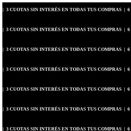
| 3 CUOTAS SIN INTERÉS EN TODAS TUS COMPRAS | 6
| 3 CUOTAS SIN INTERÉS EN TODAS TUS COMPRAS | 6
| 3 CUOTAS SIN INTERÉS EN TODAS TUS COMPRAS | 6
| 3 CUOTAS SIN INTERÉS EN TODAS TUS COMPRAS | 6
| 3 CUOTAS SIN INTERÉS EN TODAS TUS COMPRAS | 6
| 3 CUOTAS SIN INTERÉS EN TODAS TUS COMPRAS | 6
| 3 CUOTAS SIN INTERÉS EN TODAS TUS COMPRAS | 6