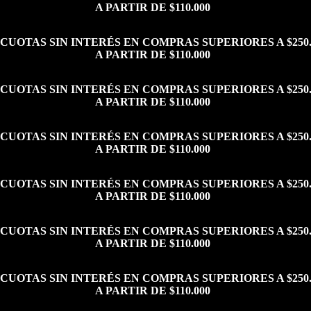
A PARTIR DE $110.000
 CUOTAS SIN INTERÉS EN COMPRAS SUPERIORES A $250
A PARTIR DE $110.000
 CUOTAS SIN INTERÉS EN COMPRAS SUPERIORES A $250
A PARTIR DE $110.000
 CUOTAS SIN INTERÉS EN COMPRAS SUPERIORES A $250
A PARTIR DE $110.000
 CUOTAS SIN INTERÉS EN COMPRAS SUPERIORES A $250
A PARTIR DE $110.000
 CUOTAS SIN INTERÉS EN COMPRAS SUPERIORES A $250
A PARTIR DE $110.000
 CUOTAS SIN INTERÉS EN COMPRAS SUPERIORES A $250
A PARTIR DE $110.000