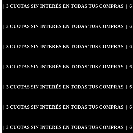
| 3 CUOTAS SIN INTERÉS EN TODAS TUS COMPRAS | 6
| 3 CUOTAS SIN INTERÉS EN TODAS TUS COMPRAS | 6
| 3 CUOTAS SIN INTERÉS EN TODAS TUS COMPRAS | 6
| 3 CUOTAS SIN INTERÉS EN TODAS TUS COMPRAS | 6
| 3 CUOTAS SIN INTERÉS EN TODAS TUS COMPRAS | 6
| 3 CUOTAS SIN INTERÉS EN TODAS TUS COMPRAS | 6
| 3 CUOTAS SIN INTERÉS EN TODAS TUS COMPRAS | 6