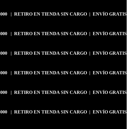
.000 | RETIRO EN TIENDA SIN CARGO | ENVÍO GRATIS
.000 | RETIRO EN TIENDA SIN CARGO | ENVÍO GRATIS
.000 | RETIRO EN TIENDA SIN CARGO | ENVÍO GRATIS
.000 | RETIRO EN TIENDA SIN CARGO | ENVÍO GRATIS
.000 | RETIRO EN TIENDA SIN CARGO | ENVÍO GRATIS
.000 | RETIRO EN TIENDA SIN CARGO | ENVÍO GRATIS