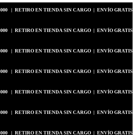
.000 | RETIRO EN TIENDA SIN CARGO | ENVÍO GRATIS
.000 | RETIRO EN TIENDA SIN CARGO | ENVÍO GRATIS
.000 | RETIRO EN TIENDA SIN CARGO | ENVÍO GRATIS
.000 | RETIRO EN TIENDA SIN CARGO | ENVÍO GRATIS
.000 | RETIRO EN TIENDA SIN CARGO | ENVÍO GRATIS
.000 | RETIRO EN TIENDA SIN CARGO | ENVÍO GRATIS
.000 | RETIRO EN TIENDA SIN CARGO | ENVÍO GRATIS