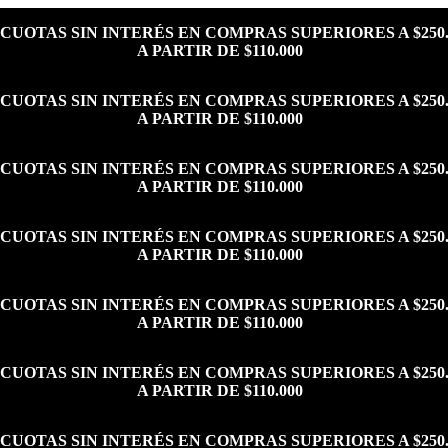
 CUOTAS SIN INTERÉS EN COMPRAS SUPERIORES A $250
A PARTIR DE $110.000
 CUOTAS SIN INTERÉS EN COMPRAS SUPERIORES A $250
A PARTIR DE $110.000
 CUOTAS SIN INTERÉS EN COMPRAS SUPERIORES A $250
A PARTIR DE $110.000
 CUOTAS SIN INTERÉS EN COMPRAS SUPERIORES A $250
A PARTIR DE $110.000
 CUOTAS SIN INTERÉS EN COMPRAS SUPERIORES A $250
A PARTIR DE $110.000
 CUOTAS SIN INTERÉS EN COMPRAS SUPERIORES A $250
A PARTIR DE $110.000
 CUOTAS SIN INTERÉS EN COMPRAS SUPERIORES A $250