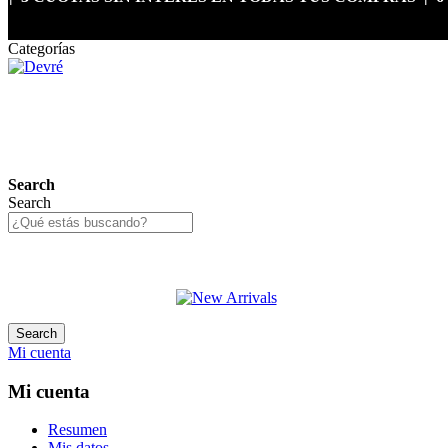
Categorías
Search
Search
Search
Mi cuenta
Mi cuenta
Resumen
Mis datos