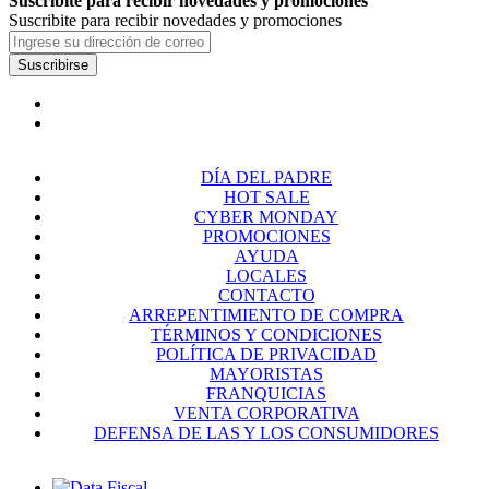
Suscribite para recibir novedades y promociones
Suscribite para recibir novedades y promociones
Suscribirse
DÍA DEL PADRE
HOT SALE
CYBER MONDAY
PROMOCIONES
AYUDA
LOCALES
CONTACTO
ARREPENTIMIENTO DE COMPRA
TÉRMINOS Y CONDICIONES
POLÍTICA DE PRIVACIDAD
MAYORISTAS
FRANQUICIAS
VENTA CORPORATIVA
DEFENSA DE LAS Y LOS CONSUMIDORES