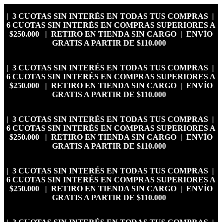
| 3 CUOTAS SIN INTERÉS EN TODAS TUS COMPRAS |
6 CUOTAS SIN INTERÉS EN COMPRAS SUPERIORES A
$250.000 | RETIRO EN TIENDA SIN CARGO | ENVÍO
GRATIS A PARTIR DE $110.000
| 3 CUOTAS SIN INTERÉS EN TODAS TUS COMPRAS |
6 CUOTAS SIN INTERÉS EN COMPRAS SUPERIORES A
$250.000 | RETIRO EN TIENDA SIN CARGO | ENVÍO
GRATIS A PARTIR DE $110.000
| 3 CUOTAS SIN INTERÉS EN TODAS TUS COMPRAS |
6 CUOTAS SIN INTERÉS EN COMPRAS SUPERIORES A
$250.000 | RETIRO EN TIENDA SIN CARGO | ENVÍO
GRATIS A PARTIR DE $110.000
| 3 CUOTAS SIN INTERÉS EN TODAS TUS COMPRAS |
6 CUOTAS SIN INTERÉS EN COMPRAS SUPERIORES A
$250.000 | RETIRO EN TIENDA SIN CARGO | ENVÍO
GRATIS A PARTIR DE $110.000