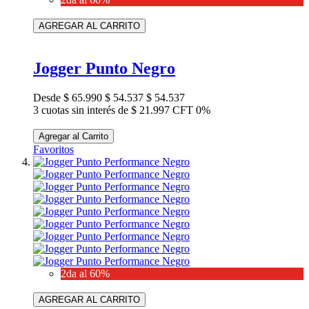
AGREGAR AL CARRITO
Jogger Punto Negro
Desde
$ 65.990
$ 54.537
$ 54.537
3 cuotas sin interés de
$ 21.997
CFT 0%
Agregar al Carrito
Favoritos
2da al 60%
AGREGAR AL CARRITO