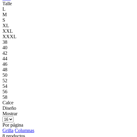
Talle
L
M
S
XL
XXL
XXXL
38
40
42
44
46
48
50
52
54
56
58
Calce
Diseño
Mostrar
Por página
Grilla
Columnas
8 productos