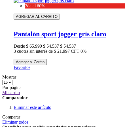
2da al 60%
AGREGAR AL CARRITO
Pantalón sport jogger gris claro
Desde
$ 65.990
$ 54.537
$ 54.537
3 cuotas sin interés de
$ 21.997
CFT 0%
Agregar al Carrito
Favoritos
Mostrar
Por página
Mi carrito
Comparador
Eliminar este artículo
Comparar
Eliminar todos