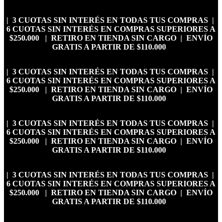
| 3 CUOTAS SIN INTERÉS EN TODAS TUS COMPRAS |
6 CUOTAS SIN INTERÉS EN COMPRAS SUPERIORES A
$250.000 | RETIRO EN TIENDA SIN CARGO | ENVÍO
GRATIS A PARTIR DE $110.000
| 3 CUOTAS SIN INTERÉS EN TODAS TUS COMPRAS |
6 CUOTAS SIN INTERÉS EN COMPRAS SUPERIORES A
$250.000 | RETIRO EN TIENDA SIN CARGO | ENVÍO
GRATIS A PARTIR DE $110.000
| 3 CUOTAS SIN INTERÉS EN TODAS TUS COMPRAS |
6 CUOTAS SIN INTERÉS EN COMPRAS SUPERIORES A
$250.000 | RETIRO EN TIENDA SIN CARGO | ENVÍO
GRATIS A PARTIR DE $110.000
| 3 CUOTAS SIN INTERÉS EN TODAS TUS COMPRAS |
6 CUOTAS SIN INTERÉS EN COMPRAS SUPERIORES A
$250.000 | RETIRO EN TIENDA SIN CARGO | ENVÍO
GRATIS A PARTIR DE $110.000