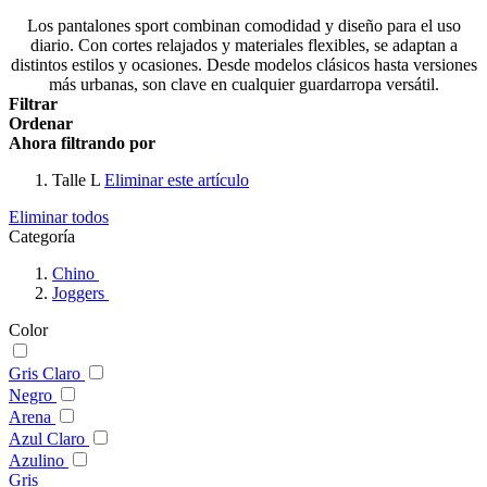
Los pantalones sport combinan comodidad y diseño para el uso
diario. Con cortes relajados y materiales flexibles, se adaptan a
distintos estilos y ocasiones. Desde modelos clásicos hasta versiones
más urbanas, son clave en cualquier guardarropa versátil.
Filtrar
Ordenar
Ahora filtrando por
Talle
L
Eliminar este artículo
Eliminar todos
Categoría
Chino
Joggers
Color
Gris Claro
Negro
Arena
Azul Claro
Azulino
Gris