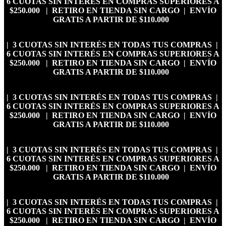
6 CUOTAS SIN INTERÉS EN COMPRAS SUPERIORES A
$250.000 | RETIRO EN TIENDA SIN CARGO | ENVÍO
GRATIS A PARTIR DE $110.000
| 3 CUOTAS SIN INTERÉS EN TODAS TUS COMPRAS |
6 CUOTAS SIN INTERÉS EN COMPRAS SUPERIORES A
$250.000 | RETIRO EN TIENDA SIN CARGO | ENVÍO
GRATIS A PARTIR DE $110.000
| 3 CUOTAS SIN INTERÉS EN TODAS TUS COMPRAS |
6 CUOTAS SIN INTERÉS EN COMPRAS SUPERIORES A
$250.000 | RETIRO EN TIENDA SIN CARGO | ENVÍO
GRATIS A PARTIR DE $110.000
| 3 CUOTAS SIN INTERÉS EN TODAS TUS COMPRAS |
6 CUOTAS SIN INTERÉS EN COMPRAS SUPERIORES A
$250.000 | RETIRO EN TIENDA SIN CARGO | ENVÍO
GRATIS A PARTIR DE $110.000
| 3 CUOTAS SIN INTERÉS EN TODAS TUS COMPRAS |
6 CUOTAS SIN INTERÉS EN COMPRAS SUPERIORES A
$250.000 | RETIRO EN TIENDA SIN CARGO | ENVÍO