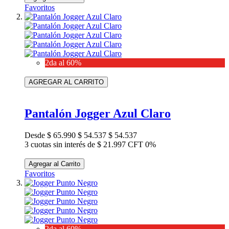
Favoritos
2da al 60%
AGREGAR AL CARRITO
Pantalón Jogger Azul Claro
Desde
$ 65.990
$ 54.537
$ 54.537
3 cuotas sin interés de
$ 21.997
CFT 0%
Agregar al Carrito
Favoritos
2da al 60%