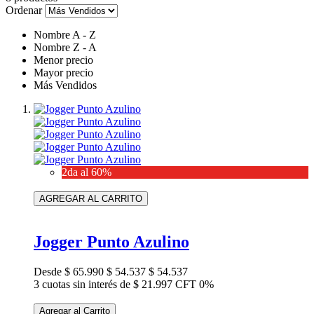
Ordenar
Nombre A - Z
Nombre Z - A
Menor precio
Mayor precio
Más Vendidos
2da al 60%
AGREGAR AL CARRITO
Jogger Punto Azulino
Desde
$ 65.990
$ 54.537
$ 54.537
3 cuotas sin interés de
$ 21.997
CFT 0%
Agregar al Carrito