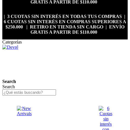
GRATIS A PARTIR DE $110.000
| 3 CUOTAS SIN INTERÉS EN TODAS TUS COMPRAS |
6 CUOTAS SIN INTERÉS EN COMPRAS SUPERIORES A
$250.000 | RETIRO EN TIENDA SIN CARGO | ENVÍO
GRATIS A PARTIR DE $110.000
Categorías
Search
Search