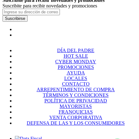
Suscribite para recibir novedades y promociones
Suscribite para recibir novedades y promociones
Suscribirse
DÍA DEL PADRE
HOT SALE
CYBER MONDAY
PROMOCIONES
AYUDA
LOCALES
CONTACTO
ARREPENTIMIENTO DE COMPRA
TÉRMINOS Y CONDICIONES
POLÍTICA DE PRIVACIDAD
MAYORISTAS
FRANQUICIAS
VENTA CORPORATIVA
DEFENSA DE LAS Y LOS CONSUMIDORES