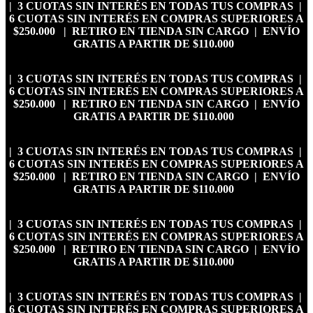
| 3 CUOTAS SIN INTERÉS EN TODAS TUS COMPRAS |
6 CUOTAS SIN INTERÉS EN COMPRAS SUPERIORES A
$250.000 | RETIRO EN TIENDA SIN CARGO | ENVÍO
GRATIS A PARTIR DE $110.000
| 3 CUOTAS SIN INTERÉS EN TODAS TUS COMPRAS |
6 CUOTAS SIN INTERÉS EN COMPRAS SUPERIORES A
$250.000 | RETIRO EN TIENDA SIN CARGO | ENVÍO
GRATIS A PARTIR DE $110.000
| 3 CUOTAS SIN INTERÉS EN TODAS TUS COMPRAS |
6 CUOTAS SIN INTERÉS EN COMPRAS SUPERIORES A
$250.000 | RETIRO EN TIENDA SIN CARGO | ENVÍO
GRATIS A PARTIR DE $110.000
| 3 CUOTAS SIN INTERÉS EN TODAS TUS COMPRAS |
6 CUOTAS SIN INTERÉS EN COMPRAS SUPERIORES A
$250.000 | RETIRO EN TIENDA SIN CARGO | ENVÍO
GRATIS A PARTIR DE $110.000
| 3 CUOTAS SIN INTERÉS EN TODAS TUS COMPRAS |
6 CUOTAS SIN INTERÉS EN COMPRAS SUPERIORES A