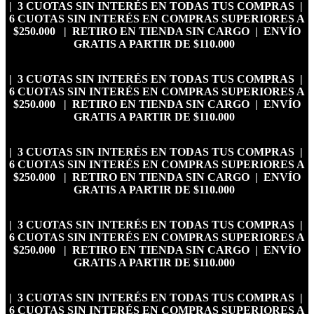
| 3 CUOTAS SIN INTERÉS EN TODAS TUS COMPRAS |
6 CUOTAS SIN INTERÉS EN COMPRAS SUPERIORES A
$250.000 | RETIRO EN TIENDA SIN CARGO | ENVÍO
GRATIS A PARTIR DE $110.000
| 3 CUOTAS SIN INTERÉS EN TODAS TUS COMPRAS |
6 CUOTAS SIN INTERÉS EN COMPRAS SUPERIORES A
$250.000 | RETIRO EN TIENDA SIN CARGO | ENVÍO
GRATIS A PARTIR DE $110.000
| 3 CUOTAS SIN INTERÉS EN TODAS TUS COMPRAS |
6 CUOTAS SIN INTERÉS EN COMPRAS SUPERIORES A
$250.000 | RETIRO EN TIENDA SIN CARGO | ENVÍO
GRATIS A PARTIR DE $110.000
| 3 CUOTAS SIN INTERÉS EN TODAS TUS COMPRAS |
6 CUOTAS SIN INTERÉS EN COMPRAS SUPERIORES A
$250.000 | RETIRO EN TIENDA SIN CARGO | ENVÍO
GRATIS A PARTIR DE $110.000
| 3 CUOTAS SIN INTERÉS EN TODAS TUS COMPRAS |
6 CUOTAS SIN INTERÉS EN COMPRAS SUPERIORES A