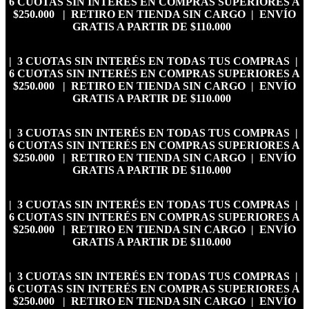
6 CUOTAS SIN INTERÉS EN COMPRAS SUPERIORES A
$250.000 | RETIRO EN TIENDA SIN CARGO | ENVÍO
GRATIS A PARTIR DE $110.000
| 3 CUOTAS SIN INTERÉS EN TODAS TUS COMPRAS |
6 CUOTAS SIN INTERÉS EN COMPRAS SUPERIORES A
$250.000 | RETIRO EN TIENDA SIN CARGO | ENVÍO
GRATIS A PARTIR DE $110.000
| 3 CUOTAS SIN INTERÉS EN TODAS TUS COMPRAS |
6 CUOTAS SIN INTERÉS EN COMPRAS SUPERIORES A
$250.000 | RETIRO EN TIENDA SIN CARGO | ENVÍO
GRATIS A PARTIR DE $110.000
| 3 CUOTAS SIN INTERÉS EN TODAS TUS COMPRAS |
6 CUOTAS SIN INTERÉS EN COMPRAS SUPERIORES A
$250.000 | RETIRO EN TIENDA SIN CARGO | ENVÍO
GRATIS A PARTIR DE $110.000
| 3 CUOTAS SIN INTERÉS EN TODAS TUS COMPRAS |
6 CUOTAS SIN INTERÉS EN COMPRAS SUPERIORES A
$250.000 | RETIRO EN TIENDA SIN CARGO | ENVÍO