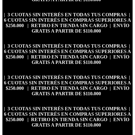
| 3 CUOTAS SIN INTERÉS EN TODAS TUS COMPRAS |
6 CUOTAS SIN INTERÉS EN COMPRAS SUPERIORES A
$250.000 | RETIRO EN TIENDA SIN CARGO | ENVÍO
GRATIS A PARTIR DE $110.000
| 3 CUOTAS SIN INTERÉS EN TODAS TUS COMPRAS |
6 CUOTAS SIN INTERÉS EN COMPRAS SUPERIORES A
$250.000 | RETIRO EN TIENDA SIN CARGO | ENVÍO
GRATIS A PARTIR DE $110.000
| 3 CUOTAS SIN INTERÉS EN TODAS TUS COMPRAS |
6 CUOTAS SIN INTERÉS EN COMPRAS SUPERIORES A
$250.000 | RETIRO EN TIENDA SIN CARGO | ENVÍO
GRATIS A PARTIR DE $110.000
| 3 CUOTAS SIN INTERÉS EN TODAS TUS COMPRAS |
6 CUOTAS SIN INTERÉS EN COMPRAS SUPERIORES A
$250.000 | RETIRO EN TIENDA SIN CARGO | ENVÍO
GRATIS A PARTIR DE $110.000