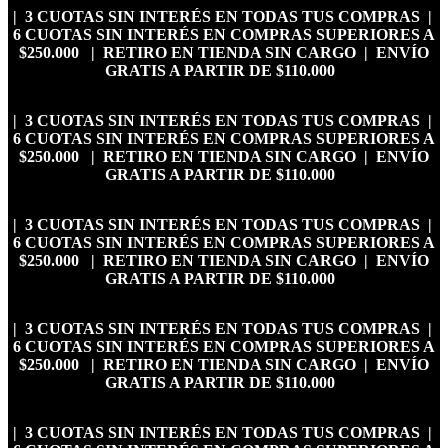
| 3 CUOTAS SIN INTERÉS EN TODAS TUS COMPRAS |
6 CUOTAS SIN INTERÉS EN COMPRAS SUPERIORES A
$250.000 | RETIRO EN TIENDA SIN CARGO | ENVÍO
GRATIS A PARTIR DE $110.000
| 3 CUOTAS SIN INTERÉS EN TODAS TUS COMPRAS |
6 CUOTAS SIN INTERÉS EN COMPRAS SUPERIORES A
$250.000 | RETIRO EN TIENDA SIN CARGO | ENVÍO
GRATIS A PARTIR DE $110.000
| 3 CUOTAS SIN INTERÉS EN TODAS TUS COMPRAS |
6 CUOTAS SIN INTERÉS EN COMPRAS SUPERIORES A
$250.000 | RETIRO EN TIENDA SIN CARGO | ENVÍO
GRATIS A PARTIR DE $110.000
| 3 CUOTAS SIN INTERÉS EN TODAS TUS COMPRAS |
6 CUOTAS SIN INTERÉS EN COMPRAS SUPERIORES A
$250.000 | RETIRO EN TIENDA SIN CARGO | ENVÍO
GRATIS A PARTIR DE $110.000
| 3 CUOTAS SIN INTERÉS EN TODAS TUS COMPRAS |