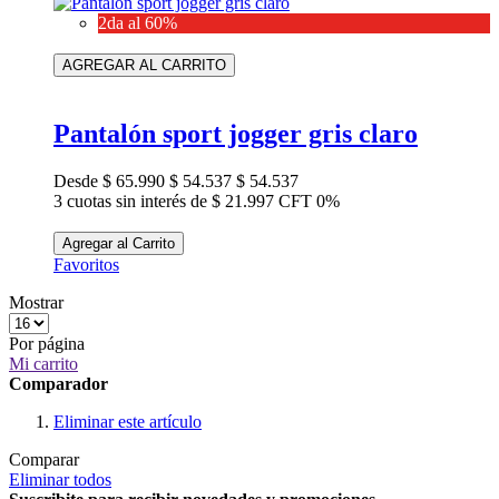
2da al 60%
AGREGAR AL CARRITO
Pantalón sport jogger gris claro
Desde
$ 65.990
$ 54.537
$ 54.537
3 cuotas sin interés de
$ 21.997
CFT 0%
Agregar al Carrito
Favoritos
Mostrar
Por página
Mi carrito
Comparador
Eliminar este artículo
Comparar
Eliminar todos