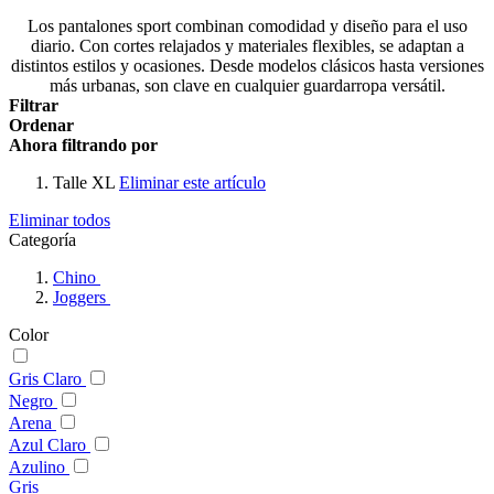
Los pantalones sport combinan comodidad y diseño para el uso
diario. Con cortes relajados y materiales flexibles, se adaptan a
distintos estilos y ocasiones. Desde modelos clásicos hasta versiones
más urbanas, son clave en cualquier guardarropa versátil.
Filtrar
Ordenar
Ahora filtrando por
Talle
XL
Eliminar este artículo
Eliminar todos
Categoría
Chino
Joggers
Color
Gris Claro
Negro
Arena
Azul Claro
Azulino
Gris