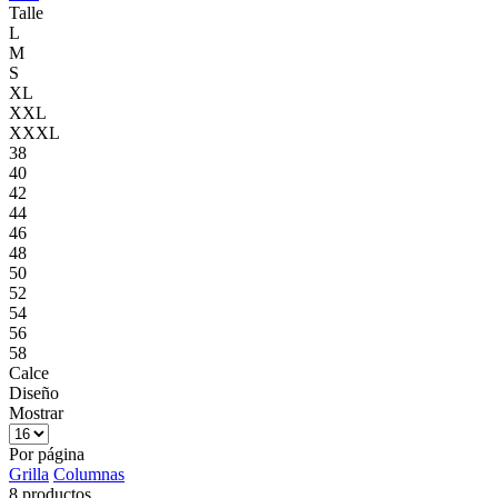
Talle
L
M
S
XL
XXL
XXXL
38
40
42
44
46
48
50
52
54
56
58
Calce
Diseño
Mostrar
Por página
Grilla
Columnas
8 productos