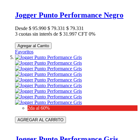
Jogger Punto Performance Negro
Desde
$ 95.990
$ 79.331
$ 79.331
3 cuotas sin interés de
$ 31.997
CFT 0%
Agregar al Carrito
Favoritos
2da al 60%
AGREGAR AL CARRITO
Jogger Punto Performance Gris