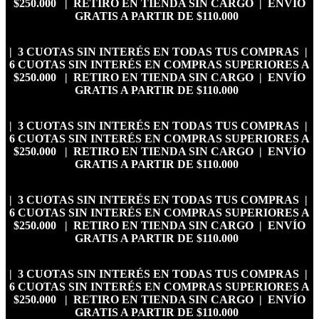
$250.000 | RETIRO EN TIENDA SIN CARGO | ENVÍO
GRATIS A PARTIR DE $110.000
| 3 CUOTAS SIN INTERÉS EN TODAS TUS COMPRAS |
6 CUOTAS SIN INTERÉS EN COMPRAS SUPERIORES A
$250.000 | RETIRO EN TIENDA SIN CARGO | ENVÍO
GRATIS A PARTIR DE $110.000
| 3 CUOTAS SIN INTERÉS EN TODAS TUS COMPRAS |
6 CUOTAS SIN INTERÉS EN COMPRAS SUPERIORES A
$250.000 | RETIRO EN TIENDA SIN CARGO | ENVÍO
GRATIS A PARTIR DE $110.000
| 3 CUOTAS SIN INTERÉS EN TODAS TUS COMPRAS |
6 CUOTAS SIN INTERÉS EN COMPRAS SUPERIORES A
$250.000 | RETIRO EN TIENDA SIN CARGO | ENVÍO
GRATIS A PARTIR DE $110.000
| 3 CUOTAS SIN INTERÉS EN TODAS TUS COMPRAS |
6 CUOTAS SIN INTERÉS EN COMPRAS SUPERIORES A
$250.000 | RETIRO EN TIENDA SIN CARGO | ENVÍO
GRATIS A PARTIR DE $110.000