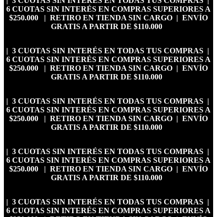
| 3 CUOTAS SIN INTERÉS EN TODAS TUS COMPRAS |
6 CUOTAS SIN INTERÉS EN COMPRAS SUPERIORES A
$250.000 | RETIRO EN TIENDA SIN CARGO | ENVÍO
GRATIS A PARTIR DE $110.000
| 3 CUOTAS SIN INTERÉS EN TODAS TUS COMPRAS |
6 CUOTAS SIN INTERÉS EN COMPRAS SUPERIORES A
$250.000 | RETIRO EN TIENDA SIN CARGO | ENVÍO
GRATIS A PARTIR DE $110.000
| 3 CUOTAS SIN INTERÉS EN TODAS TUS COMPRAS |
6 CUOTAS SIN INTERÉS EN COMPRAS SUPERIORES A
$250.000 | RETIRO EN TIENDA SIN CARGO | ENVÍO
GRATIS A PARTIR DE $110.000
| 3 CUOTAS SIN INTERÉS EN TODAS TUS COMPRAS |
6 CUOTAS SIN INTERÉS EN COMPRAS SUPERIORES A
$250.000 | RETIRO EN TIENDA SIN CARGO | ENVÍO
GRATIS A PARTIR DE $110.000
| 3 CUOTAS SIN INTERÉS EN TODAS TUS COMPRAS |
6 CUOTAS SIN INTERÉS EN COMPRAS SUPERIORES A