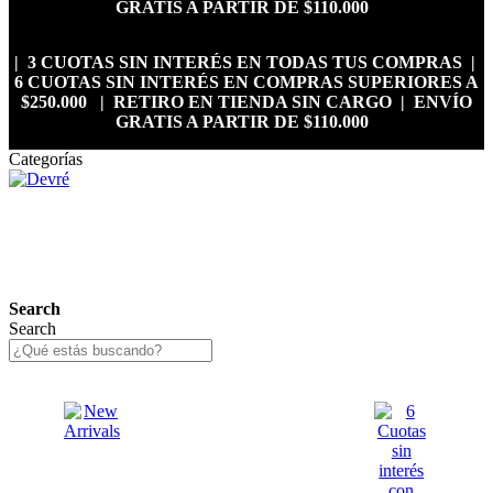
GRATIS A PARTIR DE $110.000
| 3 CUOTAS SIN INTERÉS EN TODAS TUS COMPRAS |
6 CUOTAS SIN INTERÉS EN COMPRAS SUPERIORES A
$250.000 | RETIRO EN TIENDA SIN CARGO | ENVÍO
GRATIS A PARTIR DE $110.000
Categorías
Search
Search