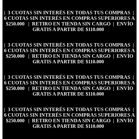
| 3 CUOTAS SIN INTERÉS EN TODAS TUS COMPRAS |
6 CUOTAS SIN INTERÉS EN COMPRAS SUPERIORES A
$250.000 | RETIRO EN TIENDA SIN CARGO | ENVÍO
GRATIS A PARTIR DE $110.000
| 3 CUOTAS SIN INTERÉS EN TODAS TUS COMPRAS |
6 CUOTAS SIN INTERÉS EN COMPRAS SUPERIORES A
$250.000 | RETIRO EN TIENDA SIN CARGO | ENVÍO
GRATIS A PARTIR DE $110.000
| 3 CUOTAS SIN INTERÉS EN TODAS TUS COMPRAS |
6 CUOTAS SIN INTERÉS EN COMPRAS SUPERIORES A
$250.000 | RETIRO EN TIENDA SIN CARGO | ENVÍO
GRATIS A PARTIR DE $110.000
| 3 CUOTAS SIN INTERÉS EN TODAS TUS COMPRAS |
6 CUOTAS SIN INTERÉS EN COMPRAS SUPERIORES A
$250.000 | RETIRO EN TIENDA SIN CARGO | ENVÍO
GRATIS A PARTIR DE $110.000