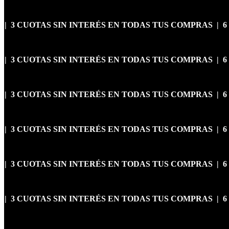
| 3 CUOTAS SIN INTERÉS EN TODAS TUS COMPRAS | 6
| 3 CUOTAS SIN INTERÉS EN TODAS TUS COMPRAS | 6
| 3 CUOTAS SIN INTERÉS EN TODAS TUS COMPRAS | 6
| 3 CUOTAS SIN INTERÉS EN TODAS TUS COMPRAS | 6
| 3 CUOTAS SIN INTERÉS EN TODAS TUS COMPRAS | 6
| 3 CUOTAS SIN INTERÉS EN TODAS TUS COMPRAS | 6