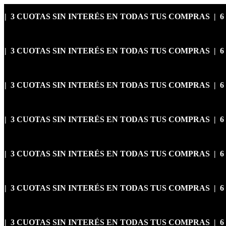
| 3 CUOTAS SIN INTERÉS EN TODAS TUS COMPRAS | 6
| 3 CUOTAS SIN INTERÉS EN TODAS TUS COMPRAS | 6
| 3 CUOTAS SIN INTERÉS EN TODAS TUS COMPRAS | 6
| 3 CUOTAS SIN INTERÉS EN TODAS TUS COMPRAS | 6
| 3 CUOTAS SIN INTERÉS EN TODAS TUS COMPRAS | 6
| 3 CUOTAS SIN INTERÉS EN TODAS TUS COMPRAS | 6
| 3 CUOTAS SIN INTERÉS EN TODAS TUS COMPRAS | 6