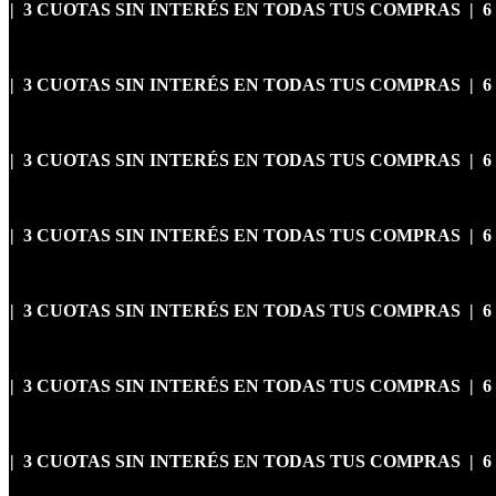
| 3 CUOTAS SIN INTERÉS EN TODAS TUS COMPRAS | 6
| 3 CUOTAS SIN INTERÉS EN TODAS TUS COMPRAS | 6
| 3 CUOTAS SIN INTERÉS EN TODAS TUS COMPRAS | 6
| 3 CUOTAS SIN INTERÉS EN TODAS TUS COMPRAS | 6
| 3 CUOTAS SIN INTERÉS EN TODAS TUS COMPRAS | 6
| 3 CUOTAS SIN INTERÉS EN TODAS TUS COMPRAS | 6
| 3 CUOTAS SIN INTERÉS EN TODAS TUS COMPRAS | 6