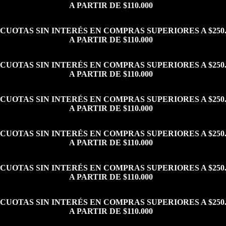
A PARTIR DE $110.000
 CUOTAS SIN INTERÉS EN COMPRAS SUPERIORES A $250
A PARTIR DE $110.000
 CUOTAS SIN INTERÉS EN COMPRAS SUPERIORES A $250
A PARTIR DE $110.000
 CUOTAS SIN INTERÉS EN COMPRAS SUPERIORES A $250
A PARTIR DE $110.000
 CUOTAS SIN INTERÉS EN COMPRAS SUPERIORES A $250
A PARTIR DE $110.000
 CUOTAS SIN INTERÉS EN COMPRAS SUPERIORES A $250
A PARTIR DE $110.000
 CUOTAS SIN INTERÉS EN COMPRAS SUPERIORES A $250
A PARTIR DE $110.000