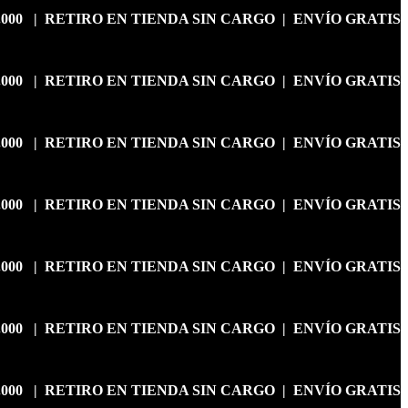
.000 | RETIRO EN TIENDA SIN CARGO | ENVÍO GRATIS
.000 | RETIRO EN TIENDA SIN CARGO | ENVÍO GRATIS
.000 | RETIRO EN TIENDA SIN CARGO | ENVÍO GRATIS
.000 | RETIRO EN TIENDA SIN CARGO | ENVÍO GRATIS
.000 | RETIRO EN TIENDA SIN CARGO | ENVÍO GRATIS
.000 | RETIRO EN TIENDA SIN CARGO | ENVÍO GRATIS
.000 | RETIRO EN TIENDA SIN CARGO | ENVÍO GRATIS