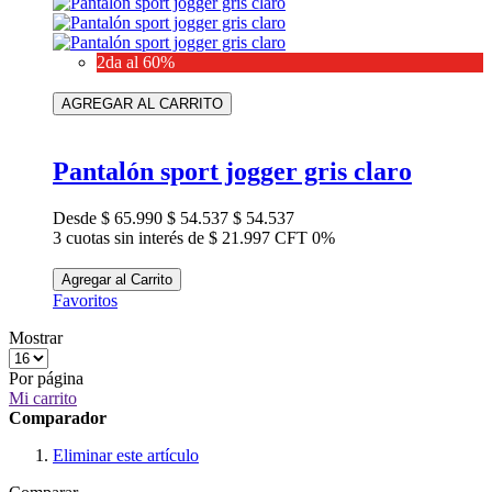
2da al 60%
AGREGAR AL CARRITO
Pantalón sport jogger gris claro
Desde
$ 65.990
$ 54.537
$ 54.537
3 cuotas sin interés de
$ 21.997
CFT 0%
Agregar al Carrito
Favoritos
Mostrar
Por página
Mi carrito
Comparador
Eliminar este artículo