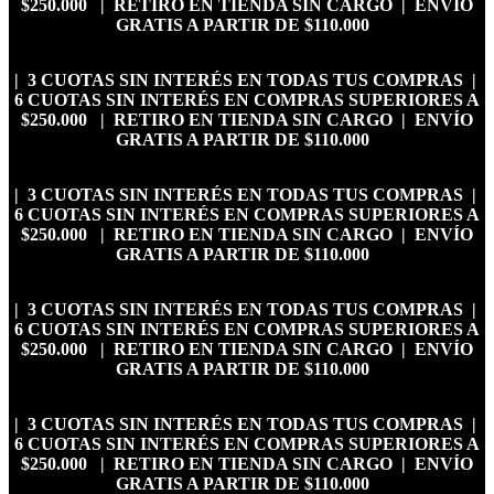
$250.000 | RETIRO EN TIENDA SIN CARGO | ENVÍO
GRATIS A PARTIR DE $110.000
| 3 CUOTAS SIN INTERÉS EN TODAS TUS COMPRAS |
6 CUOTAS SIN INTERÉS EN COMPRAS SUPERIORES A
$250.000 | RETIRO EN TIENDA SIN CARGO | ENVÍO
GRATIS A PARTIR DE $110.000
| 3 CUOTAS SIN INTERÉS EN TODAS TUS COMPRAS |
6 CUOTAS SIN INTERÉS EN COMPRAS SUPERIORES A
$250.000 | RETIRO EN TIENDA SIN CARGO | ENVÍO
GRATIS A PARTIR DE $110.000
| 3 CUOTAS SIN INTERÉS EN TODAS TUS COMPRAS |
6 CUOTAS SIN INTERÉS EN COMPRAS SUPERIORES A
$250.000 | RETIRO EN TIENDA SIN CARGO | ENVÍO
GRATIS A PARTIR DE $110.000
| 3 CUOTAS SIN INTERÉS EN TODAS TUS COMPRAS |
6 CUOTAS SIN INTERÉS EN COMPRAS SUPERIORES A
$250.000 | RETIRO EN TIENDA SIN CARGO | ENVÍO
GRATIS A PARTIR DE $110.000