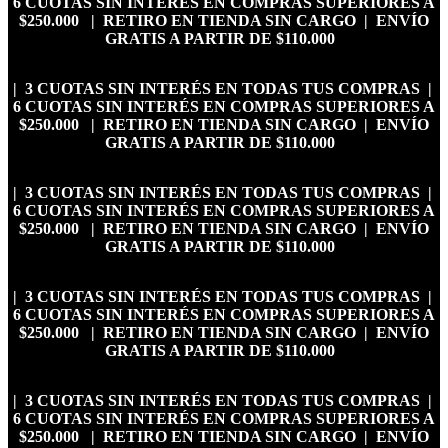
6 CUOTAS SIN INTERÉS EN COMPRAS SUPERIORES A
$250.000 | RETIRO EN TIENDA SIN CARGO | ENVÍO
GRATIS A PARTIR DE $110.000
| 3 CUOTAS SIN INTERÉS EN TODAS TUS COMPRAS |
6 CUOTAS SIN INTERÉS EN COMPRAS SUPERIORES A
$250.000 | RETIRO EN TIENDA SIN CARGO | ENVÍO
GRATIS A PARTIR DE $110.000
| 3 CUOTAS SIN INTERÉS EN TODAS TUS COMPRAS |
6 CUOTAS SIN INTERÉS EN COMPRAS SUPERIORES A
$250.000 | RETIRO EN TIENDA SIN CARGO | ENVÍO
GRATIS A PARTIR DE $110.000
| 3 CUOTAS SIN INTERÉS EN TODAS TUS COMPRAS |
6 CUOTAS SIN INTERÉS EN COMPRAS SUPERIORES A
$250.000 | RETIRO EN TIENDA SIN CARGO | ENVÍO
GRATIS A PARTIR DE $110.000
| 3 CUOTAS SIN INTERÉS EN TODAS TUS COMPRAS |
6 CUOTAS SIN INTERÉS EN COMPRAS SUPERIORES A
$250.000 | RETIRO EN TIENDA SIN CARGO | ENVÍO