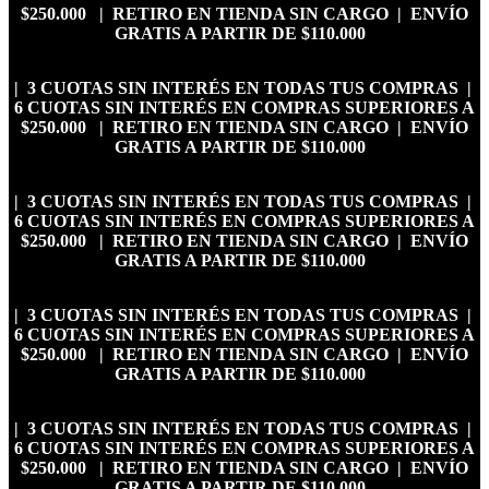
$250.000 | RETIRO EN TIENDA SIN CARGO | ENVÍO
GRATIS A PARTIR DE $110.000
| 3 CUOTAS SIN INTERÉS EN TODAS TUS COMPRAS |
6 CUOTAS SIN INTERÉS EN COMPRAS SUPERIORES A
$250.000 | RETIRO EN TIENDA SIN CARGO | ENVÍO
GRATIS A PARTIR DE $110.000
| 3 CUOTAS SIN INTERÉS EN TODAS TUS COMPRAS |
6 CUOTAS SIN INTERÉS EN COMPRAS SUPERIORES A
$250.000 | RETIRO EN TIENDA SIN CARGO | ENVÍO
GRATIS A PARTIR DE $110.000
| 3 CUOTAS SIN INTERÉS EN TODAS TUS COMPRAS |
6 CUOTAS SIN INTERÉS EN COMPRAS SUPERIORES A
$250.000 | RETIRO EN TIENDA SIN CARGO | ENVÍO
GRATIS A PARTIR DE $110.000
| 3 CUOTAS SIN INTERÉS EN TODAS TUS COMPRAS |
6 CUOTAS SIN INTERÉS EN COMPRAS SUPERIORES A
$250.000 | RETIRO EN TIENDA SIN CARGO | ENVÍO
GRATIS A PARTIR DE $110.000