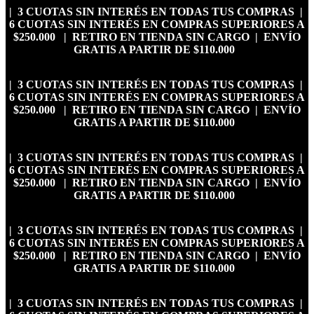
| 3 CUOTAS SIN INTERÉS EN TODAS TUS COMPRAS |
6 CUOTAS SIN INTERÉS EN COMPRAS SUPERIORES A
$250.000 | RETIRO EN TIENDA SIN CARGO | ENVÍO
GRATIS A PARTIR DE $110.000
| 3 CUOTAS SIN INTERÉS EN TODAS TUS COMPRAS |
6 CUOTAS SIN INTERÉS EN COMPRAS SUPERIORES A
$250.000 | RETIRO EN TIENDA SIN CARGO | ENVÍO
GRATIS A PARTIR DE $110.000
| 3 CUOTAS SIN INTERÉS EN TODAS TUS COMPRAS |
6 CUOTAS SIN INTERÉS EN COMPRAS SUPERIORES A
$250.000 | RETIRO EN TIENDA SIN CARGO | ENVÍO
GRATIS A PARTIR DE $110.000
| 3 CUOTAS SIN INTERÉS EN TODAS TUS COMPRAS |
6 CUOTAS SIN INTERÉS EN COMPRAS SUPERIORES A
$250.000 | RETIRO EN TIENDA SIN CARGO | ENVÍO
GRATIS A PARTIR DE $110.000
| 3 CUOTAS SIN INTERÉS EN TODAS TUS COMPRAS |