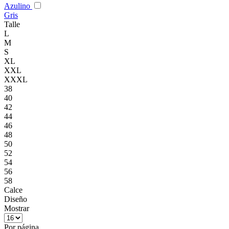
Azulino
Gris
Talle
L
M
S
XL
XXL
XXXL
38
40
42
44
46
48
50
52
54
56
58
Calce
Diseño
Mostrar
Por página