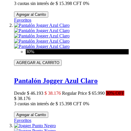
3 cuotas sin interés de
$ 15.398
CFT 0%
Agregar al Carrito
Favoritos
30%
AGREGAR AL CARRITO
Pantalón Jogger Azul Claro
Desde
$ 46.193
$ 38.176
Regular Price
$ 65.990
30% OFF
$ 38.176
3 cuotas sin interés de
$ 15.398
CFT 0%
Agregar al Carrito
Favoritos