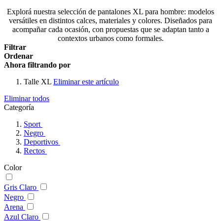
Explorá nuestra selección de pantalones XL para hombre: modelos
versátiles en distintos calces, materiales y colores. Diseñados para
acompañar cada ocasión, con propuestas que se adaptan tanto a
contextos urbanos como formales.
Filtrar
Ordenar
Ahora filtrando por
Talle
XL
Eliminar este artículo
Eliminar todos
Categoría
Sport
Negro
Deportivos
Rectos
Color
Gris Claro
Negro
Arena
Azul Claro