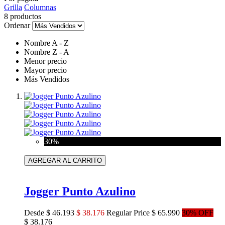
Grilla
Columnas
8 productos
Ordenar
Nombre A - Z
Nombre Z - A
Menor precio
Mayor precio
Más Vendidos
30%
AGREGAR AL CARRITO
Jogger Punto Azulino
Desde
$ 46.193
$ 38.176
Regular Price
$ 65.990
30% OFF
$ 38.176