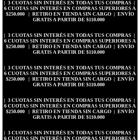
| 3 CUOTAS SIN INTERÉS EN TODAS TUS COMPRAS |
6 CUOTAS SIN INTERÉS EN COMPRAS SUPERIORES A
$250.000 | RETIRO EN TIENDA SIN CARGO | ENVÍO
GRATIS A PARTIR DE $110.000
| 3 CUOTAS SIN INTERÉS EN TODAS TUS COMPRAS |
6 CUOTAS SIN INTERÉS EN COMPRAS SUPERIORES A
$250.000 | RETIRO EN TIENDA SIN CARGO | ENVÍO
GRATIS A PARTIR DE $110.000
| 3 CUOTAS SIN INTERÉS EN TODAS TUS COMPRAS |
6 CUOTAS SIN INTERÉS EN COMPRAS SUPERIORES A
$250.000 | RETIRO EN TIENDA SIN CARGO | ENVÍO
GRATIS A PARTIR DE $110.000
| 3 CUOTAS SIN INTERÉS EN TODAS TUS COMPRAS |
6 CUOTAS SIN INTERÉS EN COMPRAS SUPERIORES A
$250.000 | RETIRO EN TIENDA SIN CARGO | ENVÍO
GRATIS A PARTIR DE $110.000
| 3 CUOTAS SIN INTERÉS EN TODAS TUS COMPRAS |
6 CUOTAS SIN INTERÉS EN COMPRAS SUPERIORES A