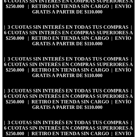
6 CUOTAS SIN INTERÉS EN COMPRAS SUPERIORES A
$250.000 | RETIRO EN TIENDA SIN CARGO | ENVÍO
GRATIS A PARTIR DE $110.000
| 3 CUOTAS SIN INTERÉS EN TODAS TUS COMPRAS |
6 CUOTAS SIN INTERÉS EN COMPRAS SUPERIORES A
$250.000 | RETIRO EN TIENDA SIN CARGO | ENVÍO
GRATIS A PARTIR DE $110.000
| 3 CUOTAS SIN INTERÉS EN TODAS TUS COMPRAS |
6 CUOTAS SIN INTERÉS EN COMPRAS SUPERIORES A
$250.000 | RETIRO EN TIENDA SIN CARGO | ENVÍO
GRATIS A PARTIR DE $110.000
| 3 CUOTAS SIN INTERÉS EN TODAS TUS COMPRAS |
6 CUOTAS SIN INTERÉS EN COMPRAS SUPERIORES A
$250.000 | RETIRO EN TIENDA SIN CARGO | ENVÍO
GRATIS A PARTIR DE $110.000
| 3 CUOTAS SIN INTERÉS EN TODAS TUS COMPRAS |
6 CUOTAS SIN INTERÉS EN COMPRAS SUPERIORES A
$250.000 | RETIRO EN TIENDA SIN CARGO | ENVÍO