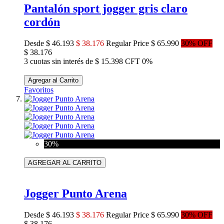
Pantalón sport jogger gris claro
cordón
Desde
$ 46.193
$ 38.176
Regular Price
$ 65.990
30% OFF
$ 38.176
3 cuotas sin interés de
$ 15.398
CFT 0%
Agregar al Carrito
Favoritos
30%
AGREGAR AL CARRITO
Jogger Punto Arena
Desde
$ 46.193
$ 38.176
Regular Price
$ 65.990
30% OFF
$ 38.176