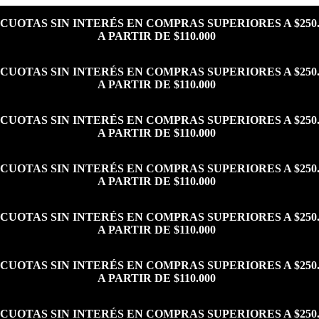
 CUOTAS SIN INTERÉS EN COMPRAS SUPERIORES A $250
A PARTIR DE $110.000
 CUOTAS SIN INTERÉS EN COMPRAS SUPERIORES A $250
A PARTIR DE $110.000
 CUOTAS SIN INTERÉS EN COMPRAS SUPERIORES A $250
A PARTIR DE $110.000
 CUOTAS SIN INTERÉS EN COMPRAS SUPERIORES A $250
A PARTIR DE $110.000
 CUOTAS SIN INTERÉS EN COMPRAS SUPERIORES A $250
A PARTIR DE $110.000
 CUOTAS SIN INTERÉS EN COMPRAS SUPERIORES A $250
A PARTIR DE $110.000
 CUOTAS SIN INTERÉS EN COMPRAS SUPERIORES A $250