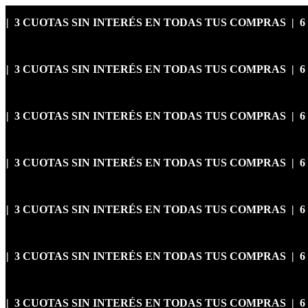
| 3 CUOTAS SIN INTERÉS EN TODAS TUS COMPRAS | 6
| 3 CUOTAS SIN INTERÉS EN TODAS TUS COMPRAS | 6
| 3 CUOTAS SIN INTERÉS EN TODAS TUS COMPRAS | 6
| 3 CUOTAS SIN INTERÉS EN TODAS TUS COMPRAS | 6
| 3 CUOTAS SIN INTERÉS EN TODAS TUS COMPRAS | 6
| 3 CUOTAS SIN INTERÉS EN TODAS TUS COMPRAS | 6
| 3 CUOTAS SIN INTERÉS EN TODAS TUS COMPRAS | 6