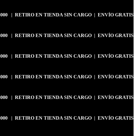
.000 | RETIRO EN TIENDA SIN CARGO | ENVÍO GRATIS
.000 | RETIRO EN TIENDA SIN CARGO | ENVÍO GRATIS
.000 | RETIRO EN TIENDA SIN CARGO | ENVÍO GRATIS
.000 | RETIRO EN TIENDA SIN CARGO | ENVÍO GRATIS
.000 | RETIRO EN TIENDA SIN CARGO | ENVÍO GRATIS
.000 | RETIRO EN TIENDA SIN CARGO | ENVÍO GRATIS