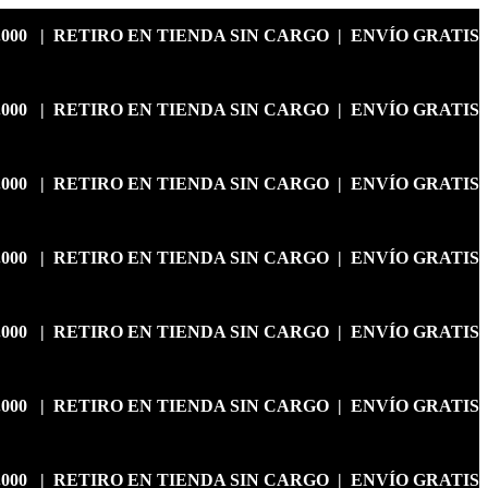
.000 | RETIRO EN TIENDA SIN CARGO | ENVÍO GRATIS
.000 | RETIRO EN TIENDA SIN CARGO | ENVÍO GRATIS
.000 | RETIRO EN TIENDA SIN CARGO | ENVÍO GRATIS
.000 | RETIRO EN TIENDA SIN CARGO | ENVÍO GRATIS
.000 | RETIRO EN TIENDA SIN CARGO | ENVÍO GRATIS
.000 | RETIRO EN TIENDA SIN CARGO | ENVÍO GRATIS
.000 | RETIRO EN TIENDA SIN CARGO | ENVÍO GRATIS