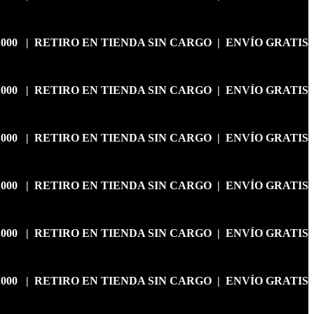
.000 | RETIRO EN TIENDA SIN CARGO | ENVÍO GRATIS
.000 | RETIRO EN TIENDA SIN CARGO | ENVÍO GRATIS
.000 | RETIRO EN TIENDA SIN CARGO | ENVÍO GRATIS
.000 | RETIRO EN TIENDA SIN CARGO | ENVÍO GRATIS
.000 | RETIRO EN TIENDA SIN CARGO | ENVÍO GRATIS
.000 | RETIRO EN TIENDA SIN CARGO | ENVÍO GRATIS