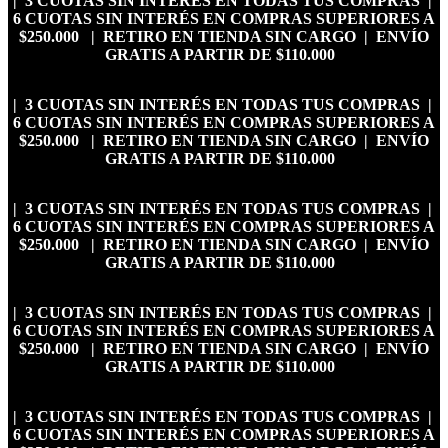
| 3 CUOTAS SIN INTERÉS EN TODAS TUS COMPRAS |
6 CUOTAS SIN INTERÉS EN COMPRAS SUPERIORES A
$250.000 | RETIRO EN TIENDA SIN CARGO | ENVÍO
GRATIS A PARTIR DE $110.000
| 3 CUOTAS SIN INTERÉS EN TODAS TUS COMPRAS |
6 CUOTAS SIN INTERÉS EN COMPRAS SUPERIORES A
$250.000 | RETIRO EN TIENDA SIN CARGO | ENVÍO
GRATIS A PARTIR DE $110.000
| 3 CUOTAS SIN INTERÉS EN TODAS TUS COMPRAS |
6 CUOTAS SIN INTERÉS EN COMPRAS SUPERIORES A
$250.000 | RETIRO EN TIENDA SIN CARGO | ENVÍO
GRATIS A PARTIR DE $110.000
| 3 CUOTAS SIN INTERÉS EN TODAS TUS COMPRAS |
6 CUOTAS SIN INTERÉS EN COMPRAS SUPERIORES A
$250.000 | RETIRO EN TIENDA SIN CARGO | ENVÍO
GRATIS A PARTIR DE $110.000
| 3 CUOTAS SIN INTERÉS EN TODAS TUS COMPRAS |
6 CUOTAS SIN INTERÉS EN COMPRAS SUPERIORES A