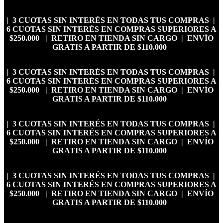
| 3 CUOTAS SIN INTERÉS EN TODAS TUS COMPRAS |
6 CUOTAS SIN INTERÉS EN COMPRAS SUPERIORES A
$250.000 | RETIRO EN TIENDA SIN CARGO | ENVÍO
GRATIS A PARTIR DE $110.000
| 3 CUOTAS SIN INTERÉS EN TODAS TUS COMPRAS |
6 CUOTAS SIN INTERÉS EN COMPRAS SUPERIORES A
$250.000 | RETIRO EN TIENDA SIN CARGO | ENVÍO
GRATIS A PARTIR DE $110.000
| 3 CUOTAS SIN INTERÉS EN TODAS TUS COMPRAS |
6 CUOTAS SIN INTERÉS EN COMPRAS SUPERIORES A
$250.000 | RETIRO EN TIENDA SIN CARGO | ENVÍO
GRATIS A PARTIR DE $110.000
| 3 CUOTAS SIN INTERÉS EN TODAS TUS COMPRAS |
6 CUOTAS SIN INTERÉS EN COMPRAS SUPERIORES A
$250.000 | RETIRO EN TIENDA SIN CARGO | ENVÍO
GRATIS A PARTIR DE $110.000