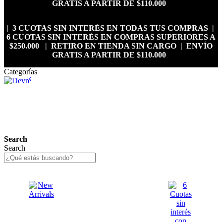
GRATIS A PARTIR DE $110.000
| 3 CUOTAS SIN INTERÉS EN TODAS TUS COMPRAS |
6 CUOTAS SIN INTERÉS EN COMPRAS SUPERIORES A
$250.000 | RETIRO EN TIENDA SIN CARGO | ENVÍO
GRATIS A PARTIR DE $110.000
Categorías
Search
Search