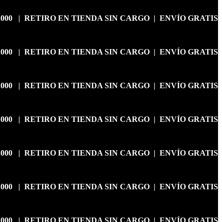
.000 | RETIRO EN TIENDA SIN CARGO | ENVÍO GRATIS
.000 | RETIRO EN TIENDA SIN CARGO | ENVÍO GRATIS
.000 | RETIRO EN TIENDA SIN CARGO | ENVÍO GRATIS
.000 | RETIRO EN TIENDA SIN CARGO | ENVÍO GRATIS
.000 | RETIRO EN TIENDA SIN CARGO | ENVÍO GRATIS
.000 | RETIRO EN TIENDA SIN CARGO | ENVÍO GRATIS
.000 | RETIRO EN TIENDA SIN CARGO | ENVÍO GRATIS