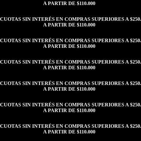
A PARTIR DE $110.000
 CUOTAS SIN INTERÉS EN COMPRAS SUPERIORES A $250
A PARTIR DE $110.000
 CUOTAS SIN INTERÉS EN COMPRAS SUPERIORES A $250
A PARTIR DE $110.000
 CUOTAS SIN INTERÉS EN COMPRAS SUPERIORES A $250
A PARTIR DE $110.000
 CUOTAS SIN INTERÉS EN COMPRAS SUPERIORES A $250
A PARTIR DE $110.000
 CUOTAS SIN INTERÉS EN COMPRAS SUPERIORES A $250
A PARTIR DE $110.000
 CUOTAS SIN INTERÉS EN COMPRAS SUPERIORES A $250
A PARTIR DE $110.000