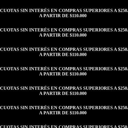
 CUOTAS SIN INTERÉS EN COMPRAS SUPERIORES A $250
A PARTIR DE $110.000
 CUOTAS SIN INTERÉS EN COMPRAS SUPERIORES A $250
A PARTIR DE $110.000
 CUOTAS SIN INTERÉS EN COMPRAS SUPERIORES A $250
A PARTIR DE $110.000
 CUOTAS SIN INTERÉS EN COMPRAS SUPERIORES A $250
A PARTIR DE $110.000
 CUOTAS SIN INTERÉS EN COMPRAS SUPERIORES A $250
A PARTIR DE $110.000
 CUOTAS SIN INTERÉS EN COMPRAS SUPERIORES A $250
A PARTIR DE $110.000
 CUOTAS SIN INTERÉS EN COMPRAS SUPERIORES A $250