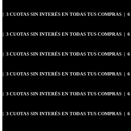
| 3 CUOTAS SIN INTERÉS EN TODAS TUS COMPRAS | 6
| 3 CUOTAS SIN INTERÉS EN TODAS TUS COMPRAS | 6
| 3 CUOTAS SIN INTERÉS EN TODAS TUS COMPRAS | 6
| 3 CUOTAS SIN INTERÉS EN TODAS TUS COMPRAS | 6
| 3 CUOTAS SIN INTERÉS EN TODAS TUS COMPRAS | 6
| 3 CUOTAS SIN INTERÉS EN TODAS TUS COMPRAS | 6