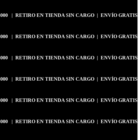
.000 | RETIRO EN TIENDA SIN CARGO | ENVÍO GRATIS
.000 | RETIRO EN TIENDA SIN CARGO | ENVÍO GRATIS
.000 | RETIRO EN TIENDA SIN CARGO | ENVÍO GRATIS
.000 | RETIRO EN TIENDA SIN CARGO | ENVÍO GRATIS
.000 | RETIRO EN TIENDA SIN CARGO | ENVÍO GRATIS
.000 | RETIRO EN TIENDA SIN CARGO | ENVÍO GRATIS