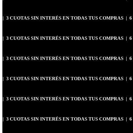
| 3 CUOTAS SIN INTERÉS EN TODAS TUS COMPRAS | 6
| 3 CUOTAS SIN INTERÉS EN TODAS TUS COMPRAS | 6
| 3 CUOTAS SIN INTERÉS EN TODAS TUS COMPRAS | 6
| 3 CUOTAS SIN INTERÉS EN TODAS TUS COMPRAS | 6
| 3 CUOTAS SIN INTERÉS EN TODAS TUS COMPRAS | 6
| 3 CUOTAS SIN INTERÉS EN TODAS TUS COMPRAS | 6