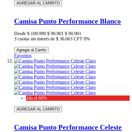
AGREGAR AL CARRITO
Camisa Punto Performance Blanco
Desde
$ 109.990
$ 90.901
$ 90.901
3 cuotas sin interés de
$ 36.663
CFT 0%
Agregar al Carrito
Favoritos
2da al 60%
AGREGAR AL CARRITO
Camisa Punto Performance Celeste