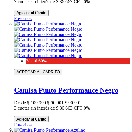
3 cuotas sin interés de
$ 36.663
CFT 0%
Agregar al Carrito
Favoritos
2da al 60%
AGREGAR AL CARRITO
Camisa Punto Performance Negro
Desde
$ 109.990
$ 90.901
$ 90.901
3 cuotas sin interés de
$ 36.663
CFT 0%
Agregar al Carrito
Favoritos