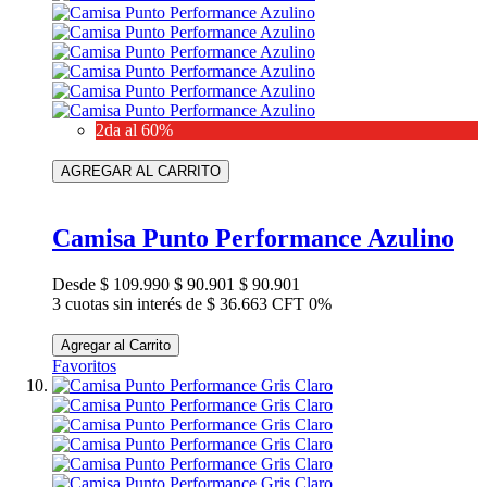
2da al 60%
AGREGAR AL CARRITO
Camisa Punto Performance Azulino
Desde
$ 109.990
$ 90.901
$ 90.901
3 cuotas sin interés de
$ 36.663
CFT 0%
Agregar al Carrito
Favoritos