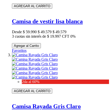
AGREGAR AL CARRITO
Camisa de vestir lisa blanca
Desde
$ 59.990
$ 49.579
$ 49.579
3 cuotas sin interés de
$ 19.997
CFT 0%
Agregar al Carrito
Favoritos
2da al 60%
AGREGAR AL CARRITO
Camisa Rayada Gris Claro