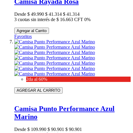
Camisa Rayada Rosa
Desde
$ 49.990
$ 41.314
$ 41.314
3 cuotas sin interés de
$ 16.663
CFT 0%
Agregar al Carrito
Favoritos
2da al 60%
AGREGAR AL CARRITO
Camisa Punto Performance Azul
Marino
Desde
$ 109.990
$ 90.901
$ 90.901