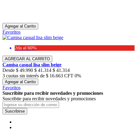
Tostado
Verde
Tostado
Agregar al Carrito
Favoritos
2da al 60%
AGREGAR AL CARRITO
Camisa casual lisa slim beige
Desde
$ 49.990
$ 41.314
$ 41.314
3 cuotas sin interés de
$ 16.663
CFT 0%
Agregar al Carrito
Favoritos
Suscribite para recibir novedades y promociones
Suscribite para recibir novedades y promociones
Suscribirse