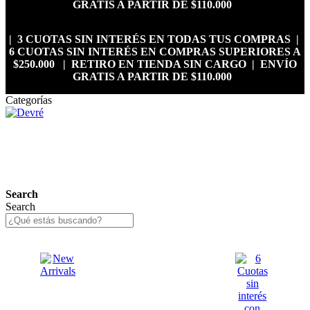
GRATIS A PARTIR DE $110.000
| 3 CUOTAS SIN INTERÉS EN TODAS TUS COMPRAS |
6 CUOTAS SIN INTERÉS EN COMPRAS SUPERIORES A
$250.000 | RETIRO EN TIENDA SIN CARGO | ENVÍO
GRATIS A PARTIR DE $110.000
Categorías
Search
Search