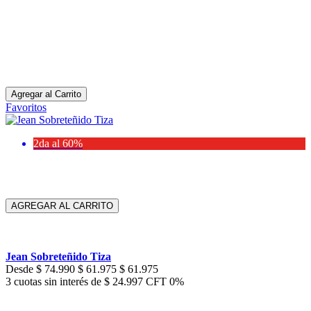
Gris Claro
Azul Claro
Negro
Arena
Gris Claro
Azul Claro
Agregar al Carrito
Favoritos
2da al 60%
AGREGAR AL CARRITO
Verde
Tostado
Jean Sobreteñido Tiza
Desde
$ 74.990
$ 61.975
$ 61.975
3 cuotas sin interés de
$ 24.997
CFT 0%
Verde