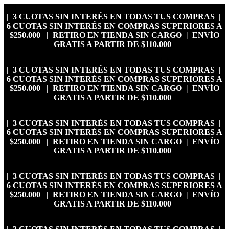
| 3 CUOTAS SIN INTERÉS EN TODAS TUS COMPRAS |
6 CUOTAS SIN INTERÉS EN COMPRAS SUPERIORES A
$250.000 | RETIRO EN TIENDA SIN CARGO | ENVÍO
GRATIS A PARTIR DE $110.000
| 3 CUOTAS SIN INTERÉS EN TODAS TUS COMPRAS |
6 CUOTAS SIN INTERÉS EN COMPRAS SUPERIORES A
$250.000 | RETIRO EN TIENDA SIN CARGO | ENVÍO
GRATIS A PARTIR DE $110.000
| 3 CUOTAS SIN INTERÉS EN TODAS TUS COMPRAS |
6 CUOTAS SIN INTERÉS EN COMPRAS SUPERIORES A
$250.000 | RETIRO EN TIENDA SIN CARGO | ENVÍO
GRATIS A PARTIR DE $110.000
| 3 CUOTAS SIN INTERÉS EN TODAS TUS COMPRAS |
6 CUOTAS SIN INTERÉS EN COMPRAS SUPERIORES A
$250.000 | RETIRO EN TIENDA SIN CARGO | ENVÍO
GRATIS A PARTIR DE $110.000