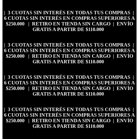
| 3 CUOTAS SIN INTERÉS EN TODAS TUS COMPRAS |
6 CUOTAS SIN INTERÉS EN COMPRAS SUPERIORES A
$250.000 | RETIRO EN TIENDA SIN CARGO | ENVÍO
GRATIS A PARTIR DE $110.000
| 3 CUOTAS SIN INTERÉS EN TODAS TUS COMPRAS |
6 CUOTAS SIN INTERÉS EN COMPRAS SUPERIORES A
$250.000 | RETIRO EN TIENDA SIN CARGO | ENVÍO
GRATIS A PARTIR DE $110.000
| 3 CUOTAS SIN INTERÉS EN TODAS TUS COMPRAS |
6 CUOTAS SIN INTERÉS EN COMPRAS SUPERIORES A
$250.000 | RETIRO EN TIENDA SIN CARGO | ENVÍO
GRATIS A PARTIR DE $110.000
| 3 CUOTAS SIN INTERÉS EN TODAS TUS COMPRAS |
6 CUOTAS SIN INTERÉS EN COMPRAS SUPERIORES A
$250.000 | RETIRO EN TIENDA SIN CARGO | ENVÍO
GRATIS A PARTIR DE $110.000