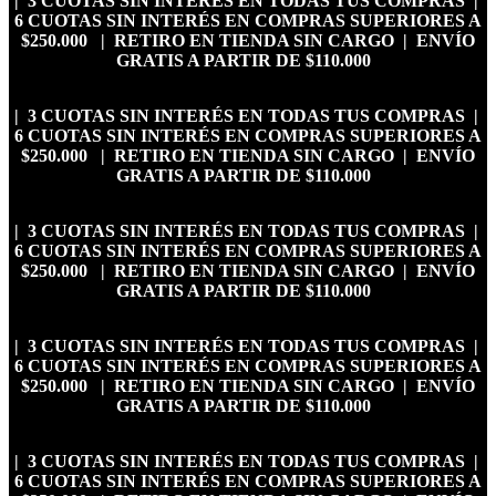
| 3 CUOTAS SIN INTERÉS EN TODAS TUS COMPRAS |
6 CUOTAS SIN INTERÉS EN COMPRAS SUPERIORES A
$250.000 | RETIRO EN TIENDA SIN CARGO | ENVÍO
GRATIS A PARTIR DE $110.000
| 3 CUOTAS SIN INTERÉS EN TODAS TUS COMPRAS |
6 CUOTAS SIN INTERÉS EN COMPRAS SUPERIORES A
$250.000 | RETIRO EN TIENDA SIN CARGO | ENVÍO
GRATIS A PARTIR DE $110.000
| 3 CUOTAS SIN INTERÉS EN TODAS TUS COMPRAS |
6 CUOTAS SIN INTERÉS EN COMPRAS SUPERIORES A
$250.000 | RETIRO EN TIENDA SIN CARGO | ENVÍO
GRATIS A PARTIR DE $110.000
| 3 CUOTAS SIN INTERÉS EN TODAS TUS COMPRAS |
6 CUOTAS SIN INTERÉS EN COMPRAS SUPERIORES A
$250.000 | RETIRO EN TIENDA SIN CARGO | ENVÍO
GRATIS A PARTIR DE $110.000
| 3 CUOTAS SIN INTERÉS EN TODAS TUS COMPRAS |
6 CUOTAS SIN INTERÉS EN COMPRAS SUPERIORES A