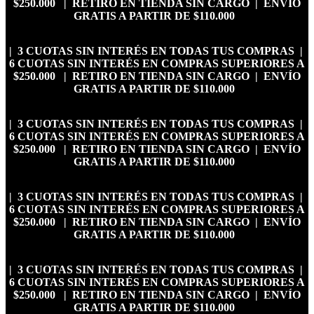
$250.000 | RETIRO EN TIENDA SIN CARGO | ENVÍO
GRATIS A PARTIR DE $110.000
| 3 CUOTAS SIN INTERÉS EN TODAS TUS COMPRAS |
6 CUOTAS SIN INTERÉS EN COMPRAS SUPERIORES A
$250.000 | RETIRO EN TIENDA SIN CARGO | ENVÍO
GRATIS A PARTIR DE $110.000
| 3 CUOTAS SIN INTERÉS EN TODAS TUS COMPRAS |
6 CUOTAS SIN INTERÉS EN COMPRAS SUPERIORES A
$250.000 | RETIRO EN TIENDA SIN CARGO | ENVÍO
GRATIS A PARTIR DE $110.000
| 3 CUOTAS SIN INTERÉS EN TODAS TUS COMPRAS |
6 CUOTAS SIN INTERÉS EN COMPRAS SUPERIORES A
$250.000 | RETIRO EN TIENDA SIN CARGO | ENVÍO
GRATIS A PARTIR DE $110.000
| 3 CUOTAS SIN INTERÉS EN TODAS TUS COMPRAS |
6 CUOTAS SIN INTERÉS EN COMPRAS SUPERIORES A
$250.000 | RETIRO EN TIENDA SIN CARGO | ENVÍO
GRATIS A PARTIR DE $110.000