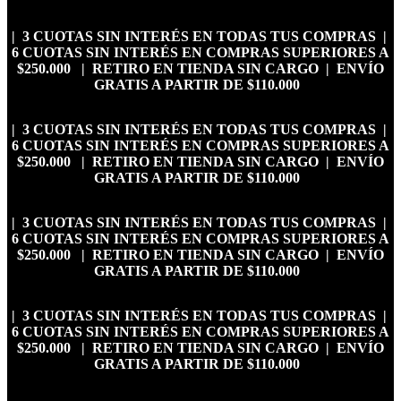
| 3 CUOTAS SIN INTERÉS EN TODAS TUS COMPRAS |
6 CUOTAS SIN INTERÉS EN COMPRAS SUPERIORES A
$250.000 | RETIRO EN TIENDA SIN CARGO | ENVÍO
GRATIS A PARTIR DE $110.000
| 3 CUOTAS SIN INTERÉS EN TODAS TUS COMPRAS |
6 CUOTAS SIN INTERÉS EN COMPRAS SUPERIORES A
$250.000 | RETIRO EN TIENDA SIN CARGO | ENVÍO
GRATIS A PARTIR DE $110.000
| 3 CUOTAS SIN INTERÉS EN TODAS TUS COMPRAS |
6 CUOTAS SIN INTERÉS EN COMPRAS SUPERIORES A
$250.000 | RETIRO EN TIENDA SIN CARGO | ENVÍO
GRATIS A PARTIR DE $110.000
| 3 CUOTAS SIN INTERÉS EN TODAS TUS COMPRAS |
6 CUOTAS SIN INTERÉS EN COMPRAS SUPERIORES A
$250.000 | RETIRO EN TIENDA SIN CARGO | ENVÍO
GRATIS A PARTIR DE $110.000