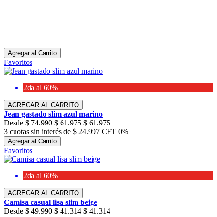
Gris Claro
Azulino
Gris Claro
Azulino
Agregar al Carrito
Favoritos
2da al 60%
AGREGAR AL CARRITO
Jean gastado slim azul marino
Desde
$ 74.990
$ 61.975
$ 61.975
3 cuotas sin interés de
$ 24.997
CFT 0%
Agregar al Carrito
Favoritos
2da al 60%
AGREGAR AL CARRITO
Camisa casual lisa slim beige
Desde
$ 49.990
$ 41.314
$ 41.314