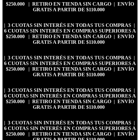
$250.000 | RETIRO EN TIENDA SIN CARGO | ENVÍO
GRATIS A PARTIR DE $110.000
| 3 CUOTAS SIN INTERÉS EN TODAS TUS COMPRAS |
6 CUOTAS SIN INTERÉS EN COMPRAS SUPERIORES A
$250.000 | RETIRO EN TIENDA SIN CARGO | ENVÍO
GRATIS A PARTIR DE $110.000
| 3 CUOTAS SIN INTERÉS EN TODAS TUS COMPRAS |
6 CUOTAS SIN INTERÉS EN COMPRAS SUPERIORES A
$250.000 | RETIRO EN TIENDA SIN CARGO | ENVÍO
GRATIS A PARTIR DE $110.000
| 3 CUOTAS SIN INTERÉS EN TODAS TUS COMPRAS |
6 CUOTAS SIN INTERÉS EN COMPRAS SUPERIORES A
$250.000 | RETIRO EN TIENDA SIN CARGO | ENVÍO
GRATIS A PARTIR DE $110.000
| 3 CUOTAS SIN INTERÉS EN TODAS TUS COMPRAS |
6 CUOTAS SIN INTERÉS EN COMPRAS SUPERIORES A
$250.000 | RETIRO EN TIENDA SIN CARGO | ENVÍO
GRATIS A PARTIR DE $110.000