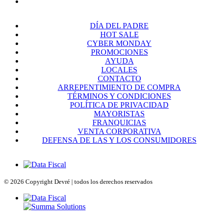
DÍA DEL PADRE
HOT SALE
CYBER MONDAY
PROMOCIONES
AYUDA
LOCALES
CONTACTO
ARREPENTIMIENTO DE COMPRA
TÉRMINOS Y CONDICIONES
POLÍTICA DE PRIVACIDAD
MAYORISTAS
FRANQUICIAS
VENTA CORPORATIVA
DEFENSA DE LAS Y LOS CONSUMIDORES
© 2026 Copyright Devré | todos los derechos reservados