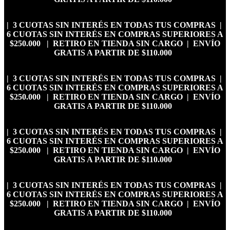
| 3 CUOTAS SIN INTERÉS EN TODAS TUS COMPRAS |
6 CUOTAS SIN INTERÉS EN COMPRAS SUPERIORES A
$250.000 | RETIRO EN TIENDA SIN CARGO | ENVÍO
GRATIS A PARTIR DE $110.000
| 3 CUOTAS SIN INTERÉS EN TODAS TUS COMPRAS |
6 CUOTAS SIN INTERÉS EN COMPRAS SUPERIORES A
$250.000 | RETIRO EN TIENDA SIN CARGO | ENVÍO
GRATIS A PARTIR DE $110.000
| 3 CUOTAS SIN INTERÉS EN TODAS TUS COMPRAS |
6 CUOTAS SIN INTERÉS EN COMPRAS SUPERIORES A
$250.000 | RETIRO EN TIENDA SIN CARGO | ENVÍO
GRATIS A PARTIR DE $110.000
| 3 CUOTAS SIN INTERÉS EN TODAS TUS COMPRAS |
6 CUOTAS SIN INTERÉS EN COMPRAS SUPERIORES A
$250.000 | RETIRO EN TIENDA SIN CARGO | ENVÍO
GRATIS A PARTIR DE $110.000