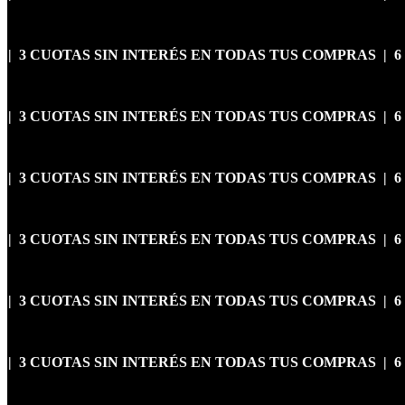
| 3 CUOTAS SIN INTERÉS EN TODAS TUS COMPRAS | 6
| 3 CUOTAS SIN INTERÉS EN TODAS TUS COMPRAS | 6
| 3 CUOTAS SIN INTERÉS EN TODAS TUS COMPRAS | 6
| 3 CUOTAS SIN INTERÉS EN TODAS TUS COMPRAS | 6
| 3 CUOTAS SIN INTERÉS EN TODAS TUS COMPRAS | 6
| 3 CUOTAS SIN INTERÉS EN TODAS TUS COMPRAS | 6