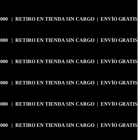
.000 | RETIRO EN TIENDA SIN CARGO | ENVÍO GRATIS
.000 | RETIRO EN TIENDA SIN CARGO | ENVÍO GRATIS
.000 | RETIRO EN TIENDA SIN CARGO | ENVÍO GRATIS
.000 | RETIRO EN TIENDA SIN CARGO | ENVÍO GRATIS
.000 | RETIRO EN TIENDA SIN CARGO | ENVÍO GRATIS
.000 | RETIRO EN TIENDA SIN CARGO | ENVÍO GRATIS