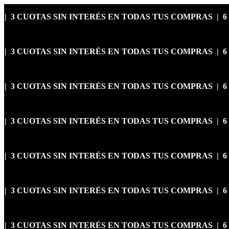
| 3 CUOTAS SIN INTERÉS EN TODAS TUS COMPRAS | 6
| 3 CUOTAS SIN INTERÉS EN TODAS TUS COMPRAS | 6
| 3 CUOTAS SIN INTERÉS EN TODAS TUS COMPRAS | 6
| 3 CUOTAS SIN INTERÉS EN TODAS TUS COMPRAS | 6
| 3 CUOTAS SIN INTERÉS EN TODAS TUS COMPRAS | 6
| 3 CUOTAS SIN INTERÉS EN TODAS TUS COMPRAS | 6
| 3 CUOTAS SIN INTERÉS EN TODAS TUS COMPRAS | 6