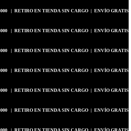
.000 | RETIRO EN TIENDA SIN CARGO | ENVÍO GRATIS
.000 | RETIRO EN TIENDA SIN CARGO | ENVÍO GRATIS
.000 | RETIRO EN TIENDA SIN CARGO | ENVÍO GRATIS
.000 | RETIRO EN TIENDA SIN CARGO | ENVÍO GRATIS
.000 | RETIRO EN TIENDA SIN CARGO | ENVÍO GRATIS
.000 | RETIRO EN TIENDA SIN CARGO | ENVÍO GRATIS
.000 | RETIRO EN TIENDA SIN CARGO | ENVÍO GRATIS