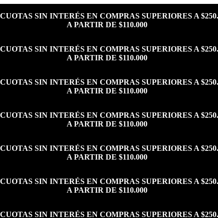
 CUOTAS SIN INTERÉS EN COMPRAS SUPERIORES A $250
A PARTIR DE $110.000
 CUOTAS SIN INTERÉS EN COMPRAS SUPERIORES A $250
A PARTIR DE $110.000
 CUOTAS SIN INTERÉS EN COMPRAS SUPERIORES A $250
A PARTIR DE $110.000
 CUOTAS SIN INTERÉS EN COMPRAS SUPERIORES A $250
A PARTIR DE $110.000
 CUOTAS SIN INTERÉS EN COMPRAS SUPERIORES A $250
A PARTIR DE $110.000
 CUOTAS SIN INTERÉS EN COMPRAS SUPERIORES A $250
A PARTIR DE $110.000
 CUOTAS SIN INTERÉS EN COMPRAS SUPERIORES A $250