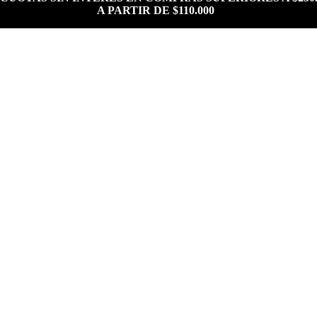
A PARTIR DE $110.000