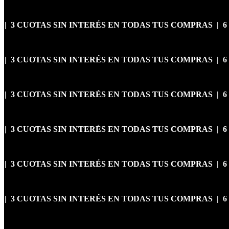
| 3 CUOTAS SIN INTERÉS EN TODAS TUS COMPRAS | 6
| 3 CUOTAS SIN INTERÉS EN TODAS TUS COMPRAS | 6
| 3 CUOTAS SIN INTERÉS EN TODAS TUS COMPRAS | 6
| 3 CUOTAS SIN INTERÉS EN TODAS TUS COMPRAS | 6
| 3 CUOTAS SIN INTERÉS EN TODAS TUS COMPRAS | 6
| 3 CUOTAS SIN INTERÉS EN TODAS TUS COMPRAS | 6