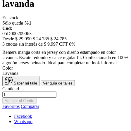
lavanda
En stock
Sólo queda
%1
Cod:
05D000209063
Desde
$ 29.990
$ 24.785
$ 24.785
3 cuotas sin interés de
$ 9.997
CFT 0%
Remera manga corta en jersey con diseño estampado en color
lavanda. Escote redondo y calce regular fit. Confeccionada en 100%
algodón jersey peinado. Ideal para completar un look informal.
Color
Lavanda
Saber mi talle
Ver guía de talles
Cantidad
Agregar al Carrito
Favoritos
Comparar
Facebook
Whatsapp