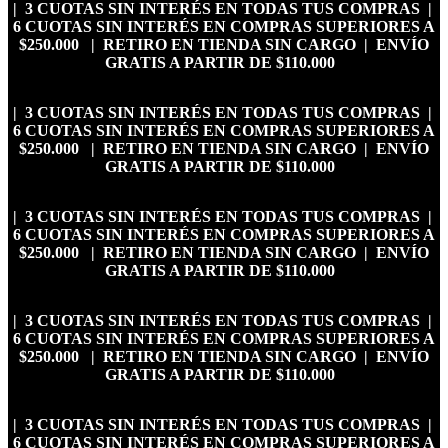
| 3 CUOTAS SIN INTERÉS EN TODAS TUS COMPRAS |
6 CUOTAS SIN INTERÉS EN COMPRAS SUPERIORES A
$250.000 | RETIRO EN TIENDA SIN CARGO | ENVÍO
GRATIS A PARTIR DE $110.000
| 3 CUOTAS SIN INTERÉS EN TODAS TUS COMPRAS |
6 CUOTAS SIN INTERÉS EN COMPRAS SUPERIORES A
$250.000 | RETIRO EN TIENDA SIN CARGO | ENVÍO
GRATIS A PARTIR DE $110.000
| 3 CUOTAS SIN INTERÉS EN TODAS TUS COMPRAS |
6 CUOTAS SIN INTERÉS EN COMPRAS SUPERIORES A
$250.000 | RETIRO EN TIENDA SIN CARGO | ENVÍO
GRATIS A PARTIR DE $110.000
| 3 CUOTAS SIN INTERÉS EN TODAS TUS COMPRAS |
6 CUOTAS SIN INTERÉS EN COMPRAS SUPERIORES A
$250.000 | RETIRO EN TIENDA SIN CARGO | ENVÍO
GRATIS A PARTIR DE $110.000
| 3 CUOTAS SIN INTERÉS EN TODAS TUS COMPRAS |
6 CUOTAS SIN INTERÉS EN COMPRAS SUPERIORES A