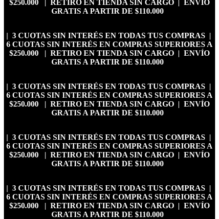
$250.000 | RETIRO EN TIENDA SIN CARGO | ENVÍO
GRATIS A PARTIR DE $110.000
| 3 CUOTAS SIN INTERÉS EN TODAS TUS COMPRAS |
6 CUOTAS SIN INTERÉS EN COMPRAS SUPERIORES A
$250.000 | RETIRO EN TIENDA SIN CARGO | ENVÍO
GRATIS A PARTIR DE $110.000
| 3 CUOTAS SIN INTERÉS EN TODAS TUS COMPRAS |
6 CUOTAS SIN INTERÉS EN COMPRAS SUPERIORES A
$250.000 | RETIRO EN TIENDA SIN CARGO | ENVÍO
GRATIS A PARTIR DE $110.000
| 3 CUOTAS SIN INTERÉS EN TODAS TUS COMPRAS |
6 CUOTAS SIN INTERÉS EN COMPRAS SUPERIORES A
$250.000 | RETIRO EN TIENDA SIN CARGO | ENVÍO
GRATIS A PARTIR DE $110.000
| 3 CUOTAS SIN INTERÉS EN TODAS TUS COMPRAS |
6 CUOTAS SIN INTERÉS EN COMPRAS SUPERIORES A
$250.000 | RETIRO EN TIENDA SIN CARGO | ENVÍO
GRATIS A PARTIR DE $110.000