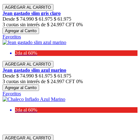
AGREGAR AL CARRITO
Jean gastado slim gris claro
Desde
$ 74.990
$ 61.975
$ 61.975
3 cuotas sin interés de
$ 24.997
CFT 0%
Agregar al Carrito
Favoritos
2da al 60%
AGREGAR AL CARRITO
Jean gastado slim azul marino
Desde
$ 74.990
$ 61.975
$ 61.975
3 cuotas sin interés de
$ 24.997
CFT 0%
Agregar al Carrito
Favoritos
2da al 60%
AGREGAR AL CARRITO