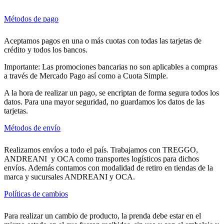
Métodos de pago
Aceptamos pagos en una o más cuotas con todas las tarjetas de
crédito y todos los bancos.
Importante: Las promociones bancarias no son aplicables a compras
a través de Mercado Pago así como a Cuota Simple.
A la hora de realizar un pago, se encriptan de forma segura todos los
datos. Para una mayor seguridad, no guardamos los datos de las
tarjetas.
Métodos de envío
Realizamos envíos a todo el país. Trabajamos con TREGGO,
ANDREANI y OCA como transportes logísticos para dichos
envíos. Además contamos con modalidad de retiro en tiendas de la
marca y sucursales ANDREANI y OCA.
Políticas de cambios
Para realizar un cambio de producto, la prenda debe estar en el