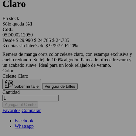
Claro
En stock
Sólo queda
%1
Cod:
05D000212050
Desde
$ 29.990
$ 24.785
$ 24.785
3 cuotas sin interés de
$ 9.997
CFT 0%
Remera de manga corta color celeste claro, con estampa exclusiva y
cuello redondo. Su tejido 100% algodón flameado ofrece frescura y
un acabado suave. Ideal para un look relajado de verano.
Color
Celeste Claro
Saber mi talle
Ver guía de talles
Cantidad
Agregar al Carrito
Favoritos
Comparar
Facebook
Whatsapp