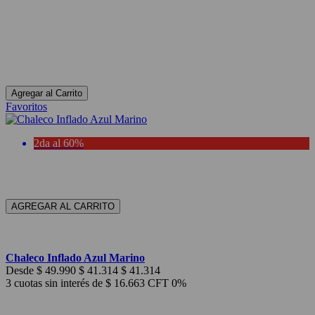
Tiza
Cemento
Negro
Marron Oscuro
Tiza
Cemento
Agregar al Carrito
Favoritos
2da al 60%
AGREGAR AL CARRITO
Negro
Marron Oscuro
Chaleco Inflado Azul Marino
Desde
$ 49.990
$ 41.314
$ 41.314
3 cuotas sin interés de
$ 16.663
CFT 0%
Negro