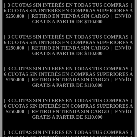
| 3 CUOTAS SIN INTERÉS EN TODAS TUS COMPRAS |
6 CUOTAS SIN INTERÉS EN COMPRAS SUPERIORES A
$250.000 | RETIRO EN TIENDA SIN CARGO | ENVÍO
GRATIS A PARTIR DE $110.000
| 3 CUOTAS SIN INTERÉS EN TODAS TUS COMPRAS |
6 CUOTAS SIN INTERÉS EN COMPRAS SUPERIORES A
$250.000 | RETIRO EN TIENDA SIN CARGO | ENVÍO
GRATIS A PARTIR DE $110.000
| 3 CUOTAS SIN INTERÉS EN TODAS TUS COMPRAS |
6 CUOTAS SIN INTERÉS EN COMPRAS SUPERIORES A
$250.000 | RETIRO EN TIENDA SIN CARGO | ENVÍO
GRATIS A PARTIR DE $110.000
| 3 CUOTAS SIN INTERÉS EN TODAS TUS COMPRAS |
6 CUOTAS SIN INTERÉS EN COMPRAS SUPERIORES A
$250.000 | RETIRO EN TIENDA SIN CARGO | ENVÍO
GRATIS A PARTIR DE $110.000
| 3 CUOTAS SIN INTERÉS EN TODAS TUS COMPRAS |