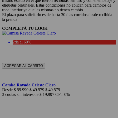
mismo estado en el que fueron recibidas, sin uso y con el embalaje y
etiquetas originales. Estas condiciones no aplican para cambios de
ropa interior ya que las mismas no tienen cambio.
El plazo para solicitarlo es de hasta 30 días corridos desde recibida
la prenda.
COMPLETÁ TU LOOK
2da al 60%
AGREGAR AL CARRITO
Azul Marino
Gris Claro
Camisa Rayada Celeste Claro
Desde
$ 59.990
$ 49.579
$ 49.579
3 cuotas sin interés de
$ 19.997
CFT 0%
Azul Marino
Gris Claro