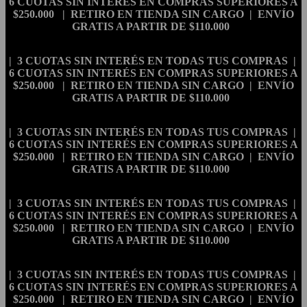
6 CUOTAS SIN INTERÉS EN COMPRAS SUPERIORES A
$250.000 | RETIRO EN TIENDA SIN CARGO | ENVÍO
GRATIS A PARTIR DE $110.000
| 3 CUOTAS SIN INTERÉS EN TODAS TUS COMPRAS |
6 CUOTAS SIN INTERÉS EN COMPRAS SUPERIORES A
$250.000 | RETIRO EN TIENDA SIN CARGO | ENVÍO
GRATIS A PARTIR DE $110.000
| 3 CUOTAS SIN INTERÉS EN TODAS TUS COMPRAS |
6 CUOTAS SIN INTERÉS EN COMPRAS SUPERIORES A
$250.000 | RETIRO EN TIENDA SIN CARGO | ENVÍO
GRATIS A PARTIR DE $110.000
| 3 CUOTAS SIN INTERÉS EN TODAS TUS COMPRAS |
6 CUOTAS SIN INTERÉS EN COMPRAS SUPERIORES A
$250.000 | RETIRO EN TIENDA SIN CARGO | ENVÍO
GRATIS A PARTIR DE $110.000
| 3 CUOTAS SIN INTERÉS EN TODAS TUS COMPRAS |
6 CUOTAS SIN INTERÉS EN COMPRAS SUPERIORES A
$250.000 | RETIRO EN TIENDA SIN CARGO | ENVÍO