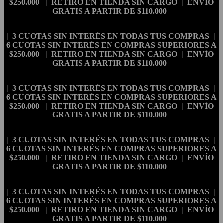
$250.000 | RETIRO EN TIENDA SIN CARGO | ENVÍO
GRATIS A PARTIR DE $110.000
| 3 CUOTAS SIN INTERÉS EN TODAS TUS COMPRAS |
6 CUOTAS SIN INTERÉS EN COMPRAS SUPERIORES A
$250.000 | RETIRO EN TIENDA SIN CARGO | ENVÍO
GRATIS A PARTIR DE $110.000
| 3 CUOTAS SIN INTERÉS EN TODAS TUS COMPRAS |
6 CUOTAS SIN INTERÉS EN COMPRAS SUPERIORES A
$250.000 | RETIRO EN TIENDA SIN CARGO | ENVÍO
GRATIS A PARTIR DE $110.000
| 3 CUOTAS SIN INTERÉS EN TODAS TUS COMPRAS |
6 CUOTAS SIN INTERÉS EN COMPRAS SUPERIORES A
$250.000 | RETIRO EN TIENDA SIN CARGO | ENVÍO
GRATIS A PARTIR DE $110.000
| 3 CUOTAS SIN INTERÉS EN TODAS TUS COMPRAS |
6 CUOTAS SIN INTERÉS EN COMPRAS SUPERIORES A
$250.000 | RETIRO EN TIENDA SIN CARGO | ENVÍO
GRATIS A PARTIR DE $110.000