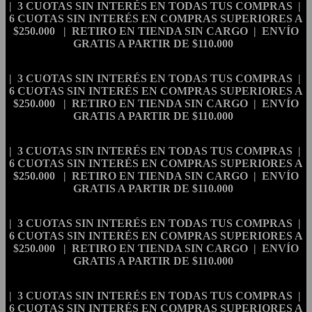
| 3 CUOTAS SIN INTERÉS EN TODAS TUS COMPRAS |
6 CUOTAS SIN INTERÉS EN COMPRAS SUPERIORES A
$250.000 | RETIRO EN TIENDA SIN CARGO | ENVÍO
GRATIS A PARTIR DE $110.000
| 3 CUOTAS SIN INTERÉS EN TODAS TUS COMPRAS |
6 CUOTAS SIN INTERÉS EN COMPRAS SUPERIORES A
$250.000 | RETIRO EN TIENDA SIN CARGO | ENVÍO
GRATIS A PARTIR DE $110.000
| 3 CUOTAS SIN INTERÉS EN TODAS TUS COMPRAS |
6 CUOTAS SIN INTERÉS EN COMPRAS SUPERIORES A
$250.000 | RETIRO EN TIENDA SIN CARGO | ENVÍO
GRATIS A PARTIR DE $110.000
| 3 CUOTAS SIN INTERÉS EN TODAS TUS COMPRAS |
6 CUOTAS SIN INTERÉS EN COMPRAS SUPERIORES A
$250.000 | RETIRO EN TIENDA SIN CARGO | ENVÍO
GRATIS A PARTIR DE $110.000
| 3 CUOTAS SIN INTERÉS EN TODAS TUS COMPRAS |
6 CUOTAS SIN INTERÉS EN COMPRAS SUPERIORES A