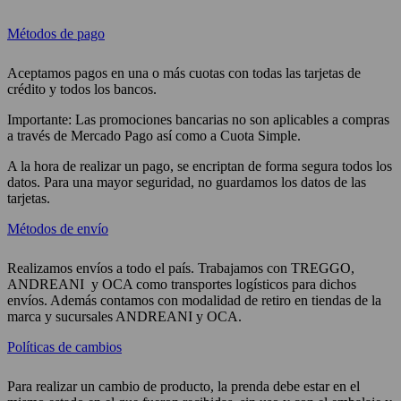
Métodos de pago
Aceptamos pagos en una o más cuotas con todas las tarjetas de
crédito y todos los bancos.
Importante: Las promociones bancarias no son aplicables a compras
a través de Mercado Pago así como a Cuota Simple.
A la hora de realizar un pago, se encriptan de forma segura todos los
datos. Para una mayor seguridad, no guardamos los datos de las
tarjetas.
Métodos de envío
Realizamos envíos a todo el país. Trabajamos con TREGGO,
ANDREANI y OCA como transportes logísticos para dichos
envíos. Además contamos con modalidad de retiro en tiendas de la
marca y sucursales ANDREANI y OCA.
Políticas de cambios
Para realizar un cambio de producto, la prenda debe estar en el