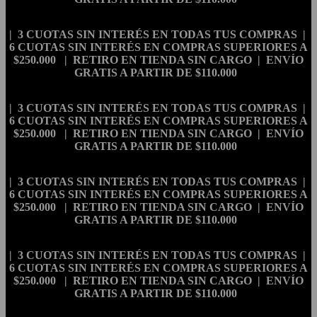
| 3 CUOTAS SIN INTERÉS EN TODAS TUS COMPRAS |
6 CUOTAS SIN INTERÉS EN COMPRAS SUPERIORES A
$250.000 | RETIRO EN TIENDA SIN CARGO | ENVÍO
GRATIS A PARTIR DE $110.000
| 3 CUOTAS SIN INTERÉS EN TODAS TUS COMPRAS |
6 CUOTAS SIN INTERÉS EN COMPRAS SUPERIORES A
$250.000 | RETIRO EN TIENDA SIN CARGO | ENVÍO
GRATIS A PARTIR DE $110.000
| 3 CUOTAS SIN INTERÉS EN TODAS TUS COMPRAS |
6 CUOTAS SIN INTERÉS EN COMPRAS SUPERIORES A
$250.000 | RETIRO EN TIENDA SIN CARGO | ENVÍO
GRATIS A PARTIR DE $110.000
| 3 CUOTAS SIN INTERÉS EN TODAS TUS COMPRAS |
6 CUOTAS SIN INTERÉS EN COMPRAS SUPERIORES A
$250.000 | RETIRO EN TIENDA SIN CARGO | ENVÍO
GRATIS A PARTIR DE $110.000