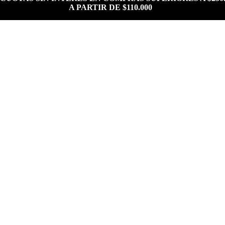
A PARTIR DE $110.000