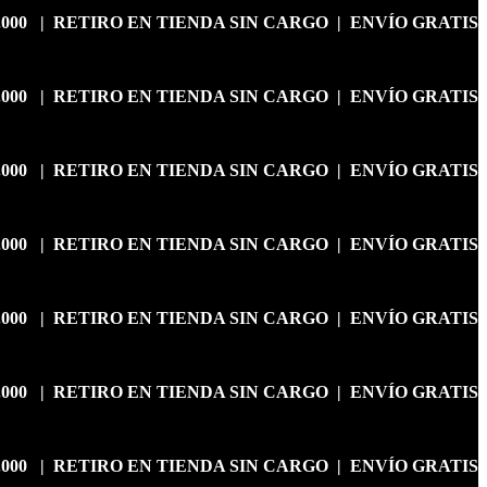
.000 | RETIRO EN TIENDA SIN CARGO | ENVÍO GRATIS
.000 | RETIRO EN TIENDA SIN CARGO | ENVÍO GRATIS
.000 | RETIRO EN TIENDA SIN CARGO | ENVÍO GRATIS
.000 | RETIRO EN TIENDA SIN CARGO | ENVÍO GRATIS
.000 | RETIRO EN TIENDA SIN CARGO | ENVÍO GRATIS
.000 | RETIRO EN TIENDA SIN CARGO | ENVÍO GRATIS
.000 | RETIRO EN TIENDA SIN CARGO | ENVÍO GRATIS