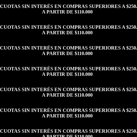
 CUOTAS SIN INTERÉS EN COMPRAS SUPERIORES A $250
A PARTIR DE $110.000
 CUOTAS SIN INTERÉS EN COMPRAS SUPERIORES A $250
A PARTIR DE $110.000
 CUOTAS SIN INTERÉS EN COMPRAS SUPERIORES A $250
A PARTIR DE $110.000
 CUOTAS SIN INTERÉS EN COMPRAS SUPERIORES A $250
A PARTIR DE $110.000
 CUOTAS SIN INTERÉS EN COMPRAS SUPERIORES A $250
A PARTIR DE $110.000
 CUOTAS SIN INTERÉS EN COMPRAS SUPERIORES A $250
A PARTIR DE $110.000
 CUOTAS SIN INTERÉS EN COMPRAS SUPERIORES A $250
A PARTIR DE $110.000