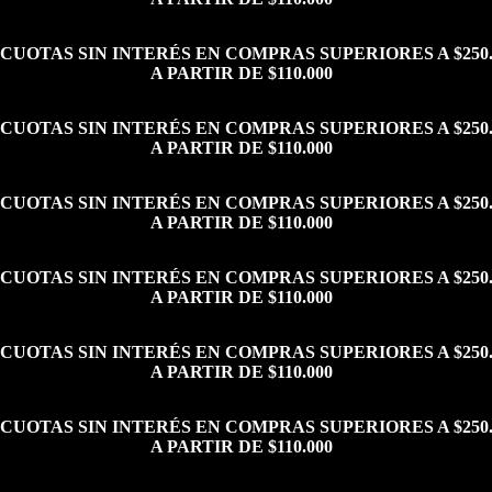
 CUOTAS SIN INTERÉS EN COMPRAS SUPERIORES A $250
A PARTIR DE $110.000
 CUOTAS SIN INTERÉS EN COMPRAS SUPERIORES A $250
A PARTIR DE $110.000
 CUOTAS SIN INTERÉS EN COMPRAS SUPERIORES A $250
A PARTIR DE $110.000
 CUOTAS SIN INTERÉS EN COMPRAS SUPERIORES A $250
A PARTIR DE $110.000
 CUOTAS SIN INTERÉS EN COMPRAS SUPERIORES A $250
A PARTIR DE $110.000
 CUOTAS SIN INTERÉS EN COMPRAS SUPERIORES A $250
A PARTIR DE $110.000