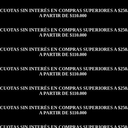
 CUOTAS SIN INTERÉS EN COMPRAS SUPERIORES A $250
A PARTIR DE $110.000
 CUOTAS SIN INTERÉS EN COMPRAS SUPERIORES A $250
A PARTIR DE $110.000
 CUOTAS SIN INTERÉS EN COMPRAS SUPERIORES A $250
A PARTIR DE $110.000
 CUOTAS SIN INTERÉS EN COMPRAS SUPERIORES A $250
A PARTIR DE $110.000
 CUOTAS SIN INTERÉS EN COMPRAS SUPERIORES A $250
A PARTIR DE $110.000
 CUOTAS SIN INTERÉS EN COMPRAS SUPERIORES A $250
A PARTIR DE $110.000
 CUOTAS SIN INTERÉS EN COMPRAS SUPERIORES A $250