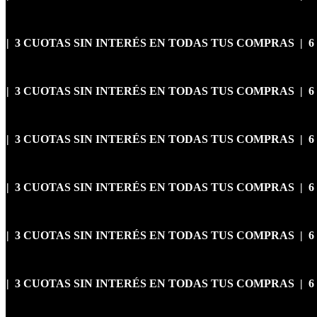
| 3 CUOTAS SIN INTERÉS EN TODAS TUS COMPRAS | 6
| 3 CUOTAS SIN INTERÉS EN TODAS TUS COMPRAS | 6
| 3 CUOTAS SIN INTERÉS EN TODAS TUS COMPRAS | 6
| 3 CUOTAS SIN INTERÉS EN TODAS TUS COMPRAS | 6
| 3 CUOTAS SIN INTERÉS EN TODAS TUS COMPRAS | 6
| 3 CUOTAS SIN INTERÉS EN TODAS TUS COMPRAS | 6