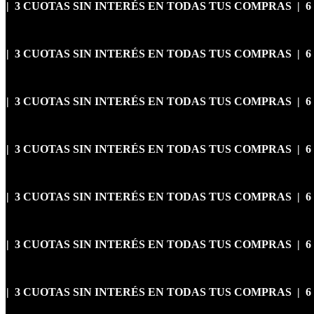
| 3 CUOTAS SIN INTERÉS EN TODAS TUS COMPRAS | 6
| 3 CUOTAS SIN INTERÉS EN TODAS TUS COMPRAS | 6
| 3 CUOTAS SIN INTERÉS EN TODAS TUS COMPRAS | 6
| 3 CUOTAS SIN INTERÉS EN TODAS TUS COMPRAS | 6
| 3 CUOTAS SIN INTERÉS EN TODAS TUS COMPRAS | 6
| 3 CUOTAS SIN INTERÉS EN TODAS TUS COMPRAS | 6
| 3 CUOTAS SIN INTERÉS EN TODAS TUS COMPRAS | 6