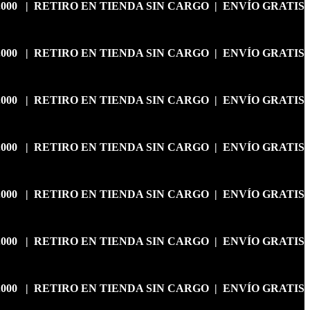
.000 | RETIRO EN TIENDA SIN CARGO | ENVÍO GRATIS
.000 | RETIRO EN TIENDA SIN CARGO | ENVÍO GRATIS
.000 | RETIRO EN TIENDA SIN CARGO | ENVÍO GRATIS
.000 | RETIRO EN TIENDA SIN CARGO | ENVÍO GRATIS
.000 | RETIRO EN TIENDA SIN CARGO | ENVÍO GRATIS
.000 | RETIRO EN TIENDA SIN CARGO | ENVÍO GRATIS
.000 | RETIRO EN TIENDA SIN CARGO | ENVÍO GRATIS