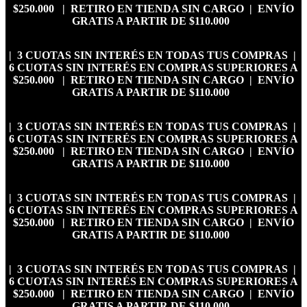
$250.000 | RETIRO EN TIENDA SIN CARGO | ENVÍO
GRATIS A PARTIR DE $110.000
| 3 CUOTAS SIN INTERÉS EN TODAS TUS COMPRAS |
6 CUOTAS SIN INTERÉS EN COMPRAS SUPERIORES A
$250.000 | RETIRO EN TIENDA SIN CARGO | ENVÍO
GRATIS A PARTIR DE $110.000
| 3 CUOTAS SIN INTERÉS EN TODAS TUS COMPRAS |
6 CUOTAS SIN INTERÉS EN COMPRAS SUPERIORES A
$250.000 | RETIRO EN TIENDA SIN CARGO | ENVÍO
GRATIS A PARTIR DE $110.000
| 3 CUOTAS SIN INTERÉS EN TODAS TUS COMPRAS |
6 CUOTAS SIN INTERÉS EN COMPRAS SUPERIORES A
$250.000 | RETIRO EN TIENDA SIN CARGO | ENVÍO
GRATIS A PARTIR DE $110.000
| 3 CUOTAS SIN INTERÉS EN TODAS TUS COMPRAS |
6 CUOTAS SIN INTERÉS EN COMPRAS SUPERIORES A
$250.000 | RETIRO EN TIENDA SIN CARGO | ENVÍO
GRATIS A PARTIR DE $110.000