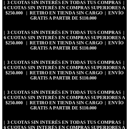
| 3 CUOTAS SIN INTERÉS EN TODAS TUS COMPRAS |
6 CUOTAS SIN INTERÉS EN COMPRAS SUPERIORES A
$250.000 | RETIRO EN TIENDA SIN CARGO | ENVÍO
GRATIS A PARTIR DE $110.000
| 3 CUOTAS SIN INTERÉS EN TODAS TUS COMPRAS |
6 CUOTAS SIN INTERÉS EN COMPRAS SUPERIORES A
$250.000 | RETIRO EN TIENDA SIN CARGO | ENVÍO
GRATIS A PARTIR DE $110.000
| 3 CUOTAS SIN INTERÉS EN TODAS TUS COMPRAS |
6 CUOTAS SIN INTERÉS EN COMPRAS SUPERIORES A
$250.000 | RETIRO EN TIENDA SIN CARGO | ENVÍO
GRATIS A PARTIR DE $110.000
| 3 CUOTAS SIN INTERÉS EN TODAS TUS COMPRAS |
6 CUOTAS SIN INTERÉS EN COMPRAS SUPERIORES A
$250.000 | RETIRO EN TIENDA SIN CARGO | ENVÍO
GRATIS A PARTIR DE $110.000
| 3 CUOTAS SIN INTERÉS EN TODAS TUS COMPRAS |
6 CUOTAS SIN INTERÉS EN COMPRAS SUPERIORES A