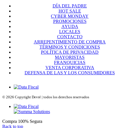
DÍA DEL PADRE
HOT SALE
CYBER MONDAY
PROMOCIONES
AYUDA
LOCALES
CONTACTO
ARREPENTIMIENTO DE COMPRA
TÉRMINOS Y CONDICIONES
POLÍTICA DE PRIVACIDAD
MAYORISTAS
FRANQUICIAS
VENTA CORPORATIVA
DEFENSA DE LAS Y LOS CONSUMIDORES
© 2026 Copyright Devré | todos los derechos reservados
Compra 100% Segura
Back to top