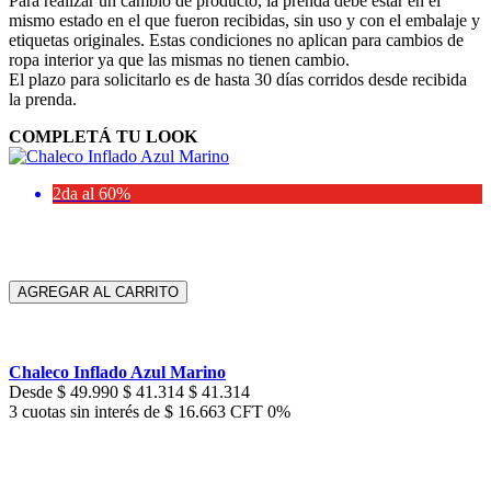
Para realizar un cambio de producto, la prenda debe estar en el
mismo estado en el que fueron recibidas, sin uso y con el embalaje y
etiquetas originales. Estas condiciones no aplican para cambios de
ropa interior ya que las mismas no tienen cambio.
El plazo para solicitarlo es de hasta 30 días corridos desde recibida
la prenda.
COMPLETÁ TU LOOK
2da al 60%
AGREGAR AL CARRITO
Negro
Marron Oscuro
Chaleco Inflado Azul Marino
Desde
$ 49.990
$ 41.314
$ 41.314
3 cuotas sin interés de
$ 16.663
CFT 0%
Negro
Marron Oscuro